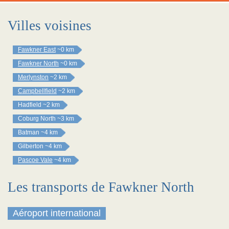
Villes voisines
Fawkner East
~0 km
Fawkner North
~0 km
Merlynston
~2 km
Campbellfield
~2 km
Hadfield
~2 km
Coburg North
~3 km
Batman
~4 km
Gilberton
~4 km
Pascoe Vale
~4 km
Les transports de Fawkner North
Aéroport international