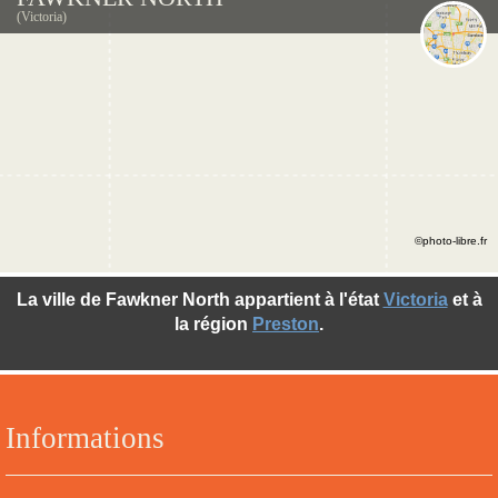
(Victoria)
©photo-libre.fr
La ville de Fawkner North appartient à l'état
Victoria
et à
la région
Preston
.
Informations