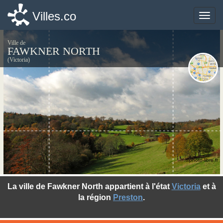
Villes.co
Villes.co
Toggle
Toggle
naviga
naviga
Ville de
FAWKNER NORTH
(Victoria)
©photo-libre.fr
La ville de Fawkner North appartient à l'état
Victoria
et à
la région
Preston
.