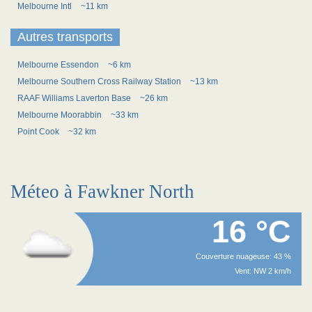
Melbourne Intl
~11 km
Autres transports
Melbourne Essendon
~6 km
Melbourne Southern Cross Railway Station
~13 km
RAAF Williams Laverton Base
~26 km
Melbourne Moorabbin
~33 km
Point Cook
~32 km
Méteo à Fawkner North
16 °C
Couverture nuageuse: 43 %
Vent: NW 2 km/h