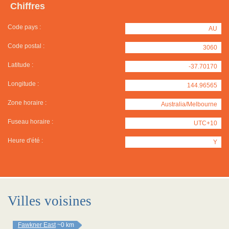
Chiffres
Code pays :
AU
Code postal :
3060
Latitude :
-37.70170
Longitude :
144.96565
Zone horaire :
Australia/Melbourne
Fuseau horaire :
UTC+10
Heure d'été :
Y
Villes voisines
Fawkner East
~0 km