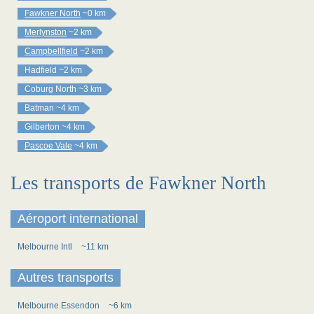
Fawkner North
~0 km
Merlynston
~2 km
Campbellfield
~2 km
Hadfield
~2 km
Coburg North
~3 km
Batman
~4 km
Gilberton
~4 km
Pascoe Vale
~4 km
Les transports de Fawkner North
Aéroport international
Melbourne Intl
~11 km
Autres transports
Melbourne Essendon
~6 km