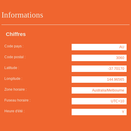
Informations
Chiffres
Code pays :
AU
Code postal :
3060
Latitude :
-37.70170
Longitude :
144.96565
Zone horaire :
Australia/Melbourne
Fuseau horaire :
UTC+10
Heure d'été :
Y