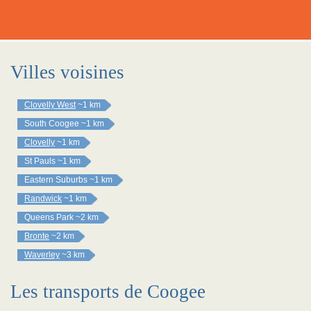
Villes voisines
Clovelly West
~1 km
South Coogee
~1 km
Clovelly
~1 km
St Pauls
~1 km
Eastern Suburbs
~1 km
Randwick
~1 km
Queens Park
~2 km
Bronte
~2 km
Waverley
~3 km
Les transports de Coogee