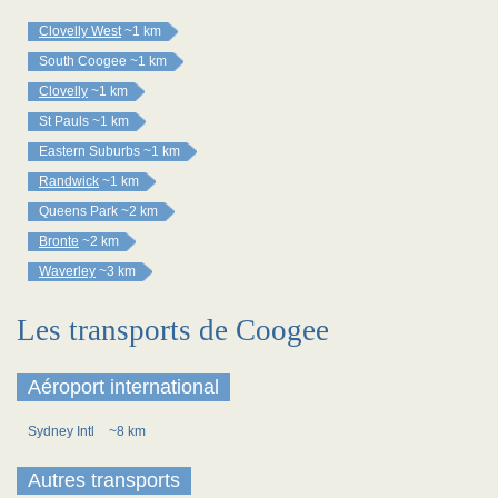
Clovelly West
~1 km
South Coogee
~1 km
Clovelly
~1 km
St Pauls
~1 km
Eastern Suburbs
~1 km
Randwick
~1 km
Queens Park
~2 km
Bronte
~2 km
Waverley
~3 km
Les transports de Coogee
Aéroport international
Sydney Intl
~8 km
Autres transports