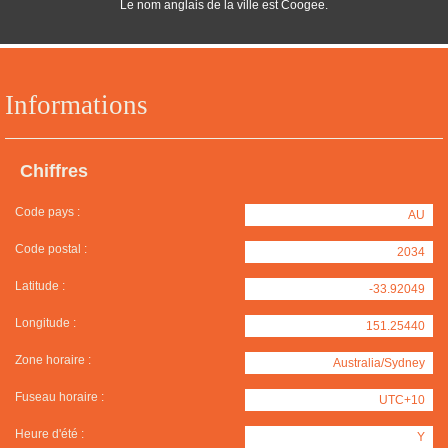
Le nom anglais de la ville est Coogee.
Informations
Chiffres
Code pays :
AU
Code postal :
2034
Latitude :
-33.92049
Longitude :
151.25440
Zone horaire :
Australia/Sydney
Fuseau horaire :
UTC+10
Heure d'été :
Y