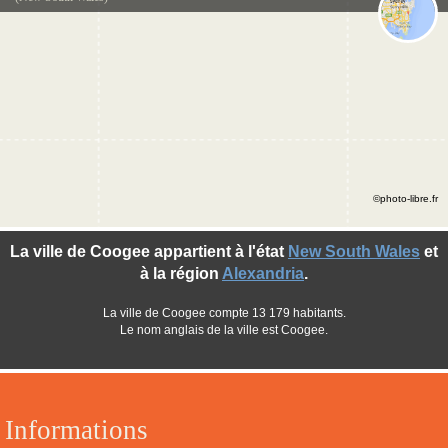
©photo-libre.fr
La ville de Coogee appartient à l'état
New South Wales
et
à la région
Alexandria
.
La ville de Coogee compte 13 179 habitants.
Le nom anglais de la ville est Coogee.
Informations