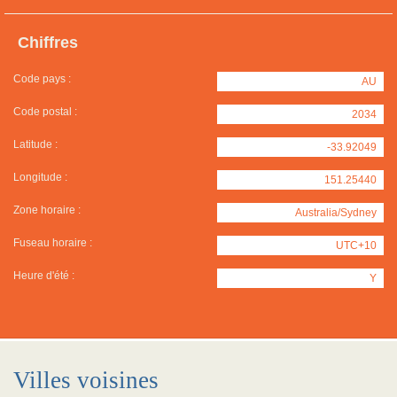
Chiffres
Code pays :
AU
Code postal :
2034
Latitude :
-33.92049
Longitude :
151.25440
Zone horaire :
Australia/Sydney
Fuseau horaire :
UTC+10
Heure d'été :
Y
Villes voisines