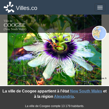
Villes.co
Villes.co
Toggle
Toggle
naviga
naviga
Ville de
COOGEE
(New South Wales)
©photo-libre.fr
La ville de Coogee appartient à l'état
New South Wales
et
à la région
Alexandria
.
La ville de Coogee compte 13 179 habitants.