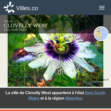
Villes.co
Villes.co
Toggle
Toggle
naviga
naviga
Ville de
CLOVELLY WEST
(New South Wales)
©photo-libre.fr
La ville de Clovelly West appartient à l'état
New South
Wales
et à la région
Waterloo
.