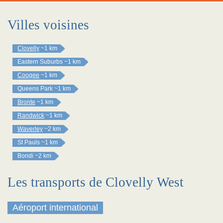
Villes voisines
Clovelly
~1 km
Eastern Suburbs
~1 km
Coogee
~1 km
Queens Park
~1 km
Bronte
~1 km
Randwick
~1 km
Waverley
~2 km
St Pauls
~1 km
Bondi
~2 km
Les transports de Clovelly West
Aéroport international