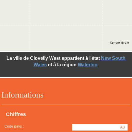
©photo-libre.fr
La ville de Clovelly West appartient à l'état
New South
Wales
et à la région
Waterloo
.
Informations
Chiffres
Code pays :
AU