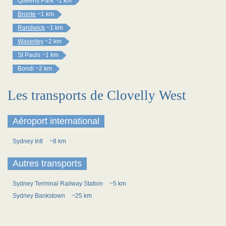
Queens Park
~1 km
Bronte
~1 km
Randwick
~1 km
Waverley
~2 km
St Pauls
~1 km
Bondi
~2 km
Les transports de Clovelly West
Aéroport international
Sydney Intl
~8 km
Autres transports
Sydney Terminal Railway Station
~5 km
Sydney Bankstown
~25 km