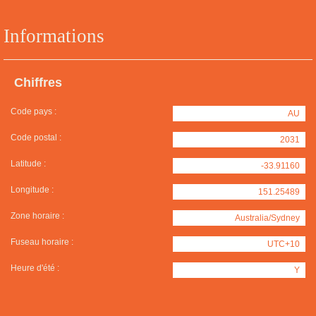
Informations
Chiffres
Code pays :
AU
Code postal :
2031
Latitude :
-33.91160
Longitude :
151.25489
Zone horaire :
Australia/Sydney
Fuseau horaire :
UTC+10
Heure d'été :
Y