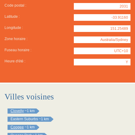
Code postal :
2031
Latitude :
-33.91160
Longitude :
151.25489
Zone horaire :
Australia/Sydney
Fuseau horaire :
UTC+10
Heure d'été :
Y
Villes voisines
Clovelly
~1 km
Eastern Suburbs
~1 km
Coogee
~1 km