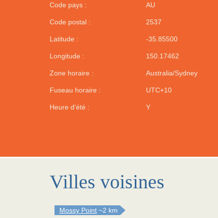
Code pays :
AU
Code postal :
2537
Latitude :
-35.85500
Longitude :
150.17462
Zone horaire :
Australia/Sydney
Fuseau horaire :
UTC+10
Heure d'été :
Y
Villes voisines
Mossy Point
~2 km