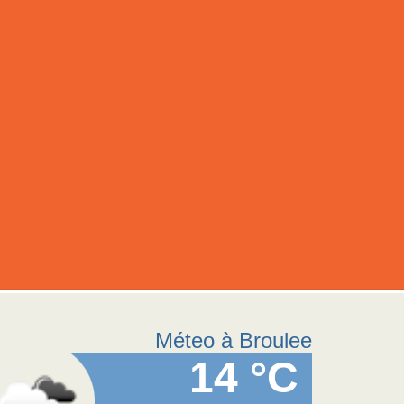
Méteo à Broulee
14 °C