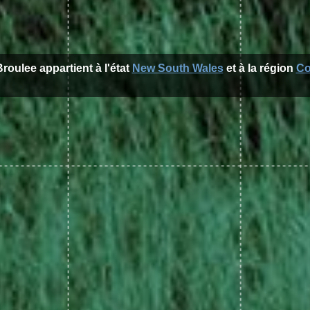
Broulee appartient à l'état
New South Wales
et à la région
Co