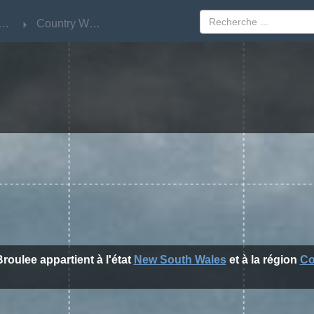
w South Wales
w South Wales
Country West
Country West
Broulee appartient à l'état
New South Wales
et à la région
Co