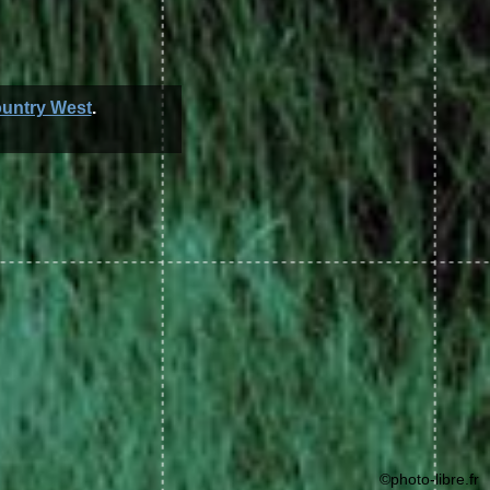
untry West
.
©photo-libre.fr