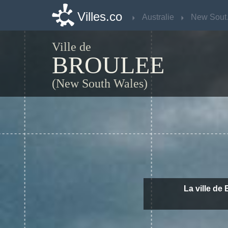
Villes.co
Villes.co
Australie
Australie
Ne
Ne
Ville de
BROULEE
(New South Wales)
La ville de 