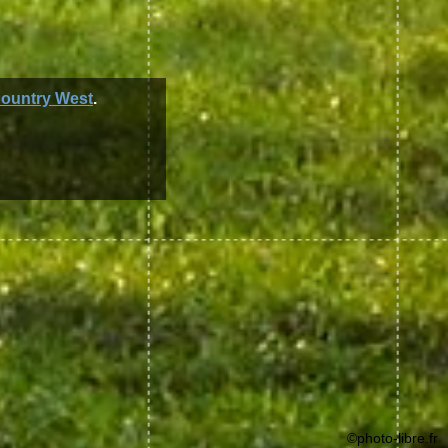
ountry West
.
©photo-libre.fr