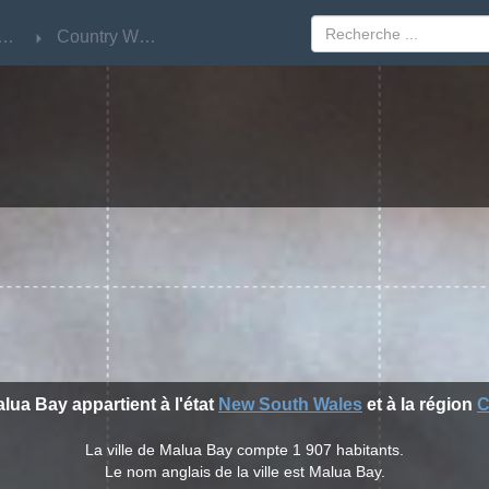
w South Wales
w South Wales
Country West
Country West
alua Bay appartient à l'état
New South Wales
et à la région
C
La ville de Malua Bay compte 1 907 habitants.
Le nom anglais de la ville est Malua Bay.