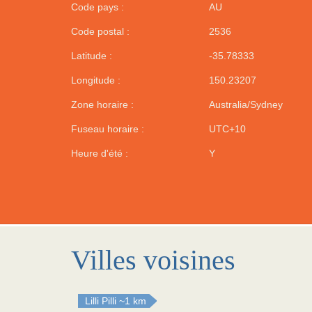
Code pays :
AU
Code postal :
2536
Latitude :
-35.78333
Longitude :
150.23207
Zone horaire :
Australia/Sydney
Fuseau horaire :
UTC+10
Heure d'été :
Y
Villes voisines
Lilli Pilli
~1 km