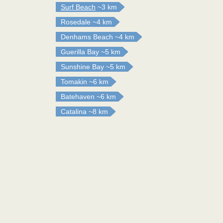
Surf Beach
~3 km
Rosedale
~4 km
Denhams Beach
~4 km
Guerilla Bay
~5 km
Sunshine Bay
~5 km
Tomakin
~6 km
Batehaven
~6 km
Catalina
~8 km