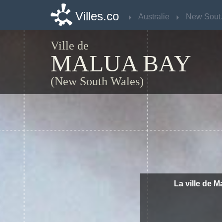
Villes.co
Villes.co
Australie
Australie
Ne
Ne
Ville de
MALUA BAY
(New South Wales)
La ville de M