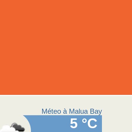
Méteo à Malua Bay
5 °C