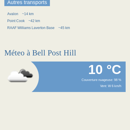
Autres transports
Avalon
~14 km
Point Cook
~42 km
RAAF Williams Laverton Base
~45 km
Méteo à Bell Post Hill
10 °C
Couverture nuageuse: 98 %
Vent: W 6 km/h