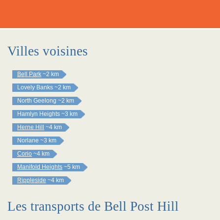
Villes voisines
Bell Park
~2 km
Lovely Banks
~2 km
North Geelong
~2 km
Hamlyn Heights
~3 km
Herne Hill
~4 km
Norlane
~3 km
Corio
~4 km
Manifold Heights
~5 km
Rippleside
~4 km
Les transports de Bell Post Hill