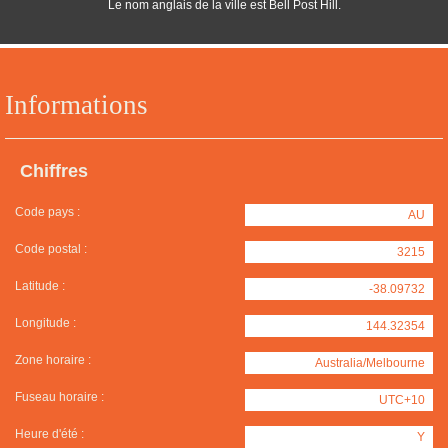
Le nom anglais de la ville est Bell Post Hill.
Informations
Chiffres
Code pays :
AU
Code postal :
3215
Latitude :
-38.09732
Longitude :
144.32354
Zone horaire :
Australia/Melbourne
Fuseau horaire :
UTC+10
Heure d'été :
Y