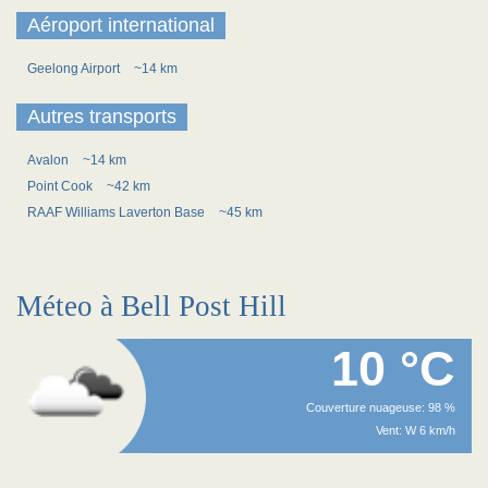
Aéroport international
Geelong Airport
~14 km
Autres transports
Avalon
~14 km
Point Cook
~42 km
RAAF Williams Laverton Base
~45 km
Méteo à Bell Post Hill
10 °C
Couverture nuageuse: 98 %
Vent: W 6 km/h