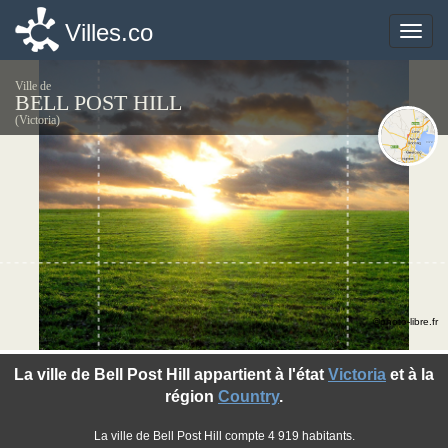
Villes.co
Villes.co
Toggle
Toggle
naviga
naviga
Ville de
BELL POST HILL
(Victoria)
©photo-libre.fr
La ville de Bell Post Hill appartient à l'état
Victoria
et à la
région
Country
.
La ville de Bell Post Hill compte 4 919 habitants.