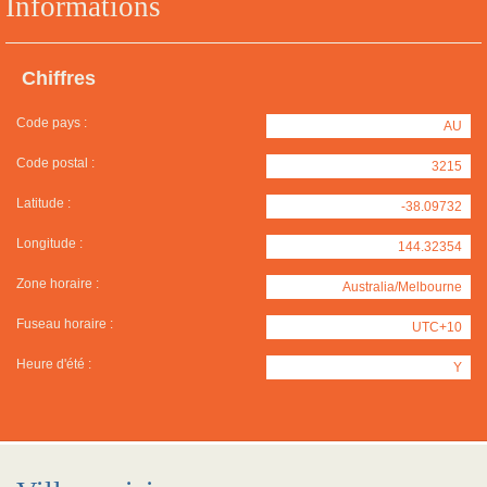
Informations
Chiffres
Code pays :
AU
Code postal :
3215
Latitude :
-38.09732
Longitude :
144.32354
Zone horaire :
Australia/Melbourne
Fuseau horaire :
UTC+10
Heure d'été :
Y