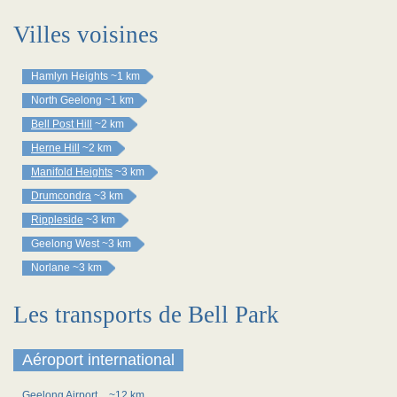
Villes voisines
Hamlyn Heights
~1 km
North Geelong
~1 km
Bell Post Hill
~2 km
Herne Hill
~2 km
Manifold Heights
~3 km
Drumcondra
~3 km
Rippleside
~3 km
Geelong West
~3 km
Norlane
~3 km
Les transports de Bell Park
Aéroport international
Geelong Airport
~12 km