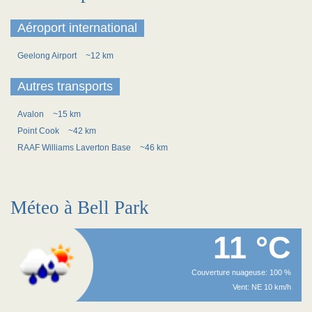
Aéroport international
Geelong Airport
~12 km
Autres transports
Avalon
~15 km
Point Cook
~42 km
RAAF Williams Laverton Base
~46 km
Méteo à Bell Park
11 °C
Couverture nuageuse: 100 %
Vent: NE 10 km/h