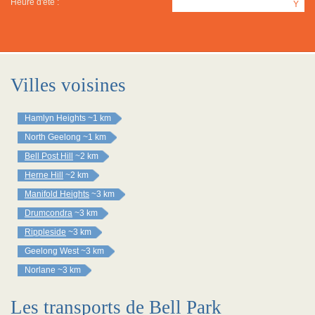
Heure d'été :
Y
Villes voisines
Hamlyn Heights
~1 km
North Geelong
~1 km
Bell Post Hill
~2 km
Herne Hill
~2 km
Manifold Heights
~3 km
Drumcondra
~3 km
Rippleside
~3 km
Geelong West
~3 km
Norlane
~3 km
Les transports de Bell Park