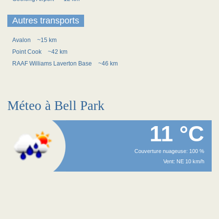
Autres transports
Avalon
~15 km
Point Cook
~42 km
RAAF Williams Laverton Base
~46 km
Méteo à Bell Park
11 °C
Couverture nuageuse: 100 %
Vent: NE 10 km/h