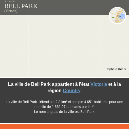
Ville de
BELL PARK
(Victoria)
©photo-libre.fr
La ville de Bell Park appartient à l'état
Victoria
et à la
région
Country
.
La ville de Bell Park s'étend sur 2,8 km² et compte 4 651 habitants pour une
densité de 1 661,07 habitants par km².
Le nom anglais de la ville est Bell Park.