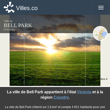
Villes.co
Villes.co
Toggle
Toggle
naviga
naviga
Ville de
BELL PARK
(Victoria)
©photo-libre.fr
La ville de Bell Park appartient à l'état
Victoria
et à la
région
Country
.
La ville de Bell Park s'étend sur 2,8 km² et compte 4 651 habitants pour une