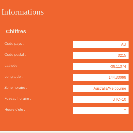
Informations
Chiffres
Code pays :
AU
Code postal :
3215
Latitude :
-38.11374
Longitude :
144.33098
Zone horaire :
Australia/Melbourne
Fuseau horaire :
UTC+10
Heure d'été :
Y