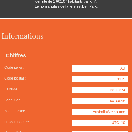
densité de 1 661,07 habitants par km².
Le nom anglais de la ville est Bell Park.
Informations
Chiffres
Code pays :
AU
Code postal :
3215
Latitude :
-38.11374
Longitude :
144.33098
Zone horaire :
Australia/Melbourne
Fuseau horaire :
UTC+10