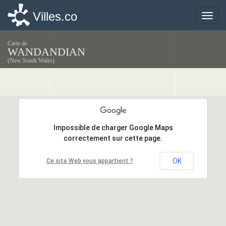
Villes.co
Villes.co
Toggle
Toggle
naviga
naviga
Carte de
WANDANDIAN
(New South Wales)
Impossible de charger Google Maps
Impossible de charger Google Maps
correctement sur cette page.
correctement sur cette page.
OK
OK
Ce site Web vous appartient ?
Ce site Web vous appartient ?