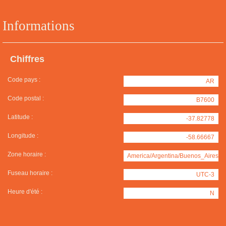
Informations
Chiffres
Code pays :
AR
Code postal :
B7600
Latitude :
-37.82778
Longitude :
-58.66667
Zone horaire :
America/Argentina/Buenos_Aires
Fuseau horaire :
UTC-3
Heure d'été :
N