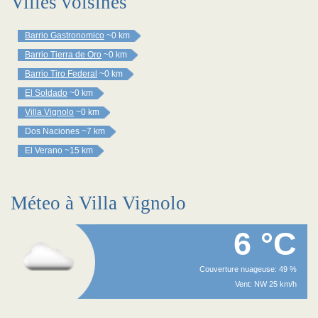
Villes voisines
Barrio Gastronomico
~0 km
Barrio Tierra de Oro
~0 km
Barrio Tiro Federal
~0 km
El Soldado
~0 km
Villa Vignolo
~0 km
Dos Naciones
~7 km
El Verano
~15 km
Méteo à Villa Vignolo
6 °C
Couverture nuageuse: 49 %
Vent: NW 25 km/h