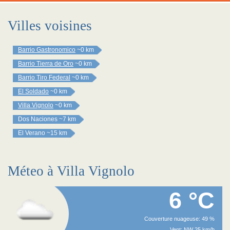
Villes voisines
Barrio Gastronomico
~0 km
Barrio Tierra de Oro
~0 km
Barrio Tiro Federal
~0 km
El Soldado
~0 km
Villa Vignolo
~0 km
Dos Naciones
~7 km
El Verano
~15 km
Méteo à Villa Vignolo
6 °C
Couverture nuageuse: 49 %
Vent: NW 25 km/h