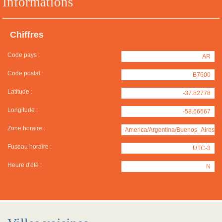
Informations
Chiffres
Code pays :
AR
Code postal :
B7600
Latitude :
-37.82778
Longitude :
-58.66667
Zone horaire :
America/Argentina/Buenos_Aires
Fuseau horaire :
UTC-3
Heure d'été :
N