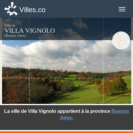
Villes.co
Villes.co
Toggle
Toggle
naviga
naviga
Ville de
VILLA VIGNOLO
(Buenos Aires)
©photo-libre.fr
La ville de Villa Vignolo appartient à la province
Buenos
Aires
.