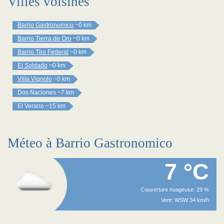
Villes voisines
Barrio Gastronomico
~0 km
Barrio Tierra de Oro
~0 km
Barrio Tiro Federal
~0 km
El Soldado
~0 km
Villa Vignolo
~0 km
Dos Naciones
~7 km
El Verano
~15 km
Méteo à Barrio Gastronomico
7 °C
Couverture nuageuse: 29 %
Vent: WSW 34 km/h