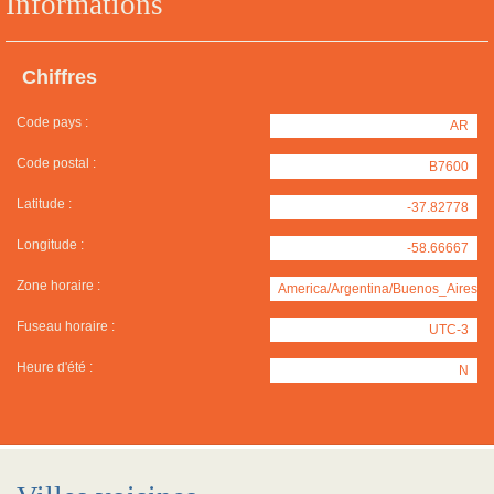
Informations
Chiffres
Code pays :
AR
Code postal :
B7600
Latitude :
-37.82778
Longitude :
-58.66667
Zone horaire :
America/Argentina/Buenos_Aires
Fuseau horaire :
UTC-3
Heure d'été :
N