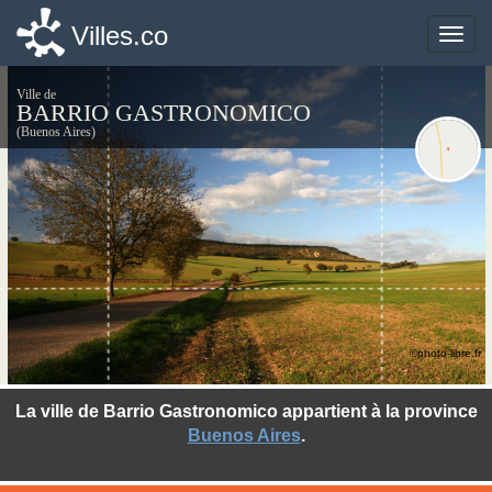
Villes.co
Villes.co
Toggle
Toggle
naviga
naviga
Ville de
BARRIO GASTRONOMICO
(Buenos Aires)
©photo-libre.fr
La ville de Barrio Gastronomico appartient à la province
Buenos Aires
.