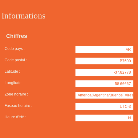
Informations
Chiffres
Code pays :
AR
Code postal :
B7600
Latitude :
-37.82778
Longitude :
-58.66667
Zone horaire :
America/Argentina/Buenos_Aires
Fuseau horaire :
UTC-3
Heure d'été :
N