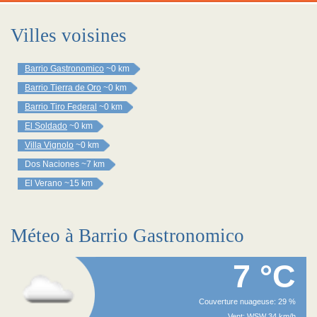
Villes voisines
Barrio Gastronomico
~0 km
Barrio Tierra de Oro
~0 km
Barrio Tiro Federal
~0 km
El Soldado
~0 km
Villa Vignolo
~0 km
Dos Naciones
~7 km
El Verano
~15 km
Méteo à Barrio Gastronomico
7 °C
Couverture nuageuse: 29 %
Vent: WSW 34 km/h