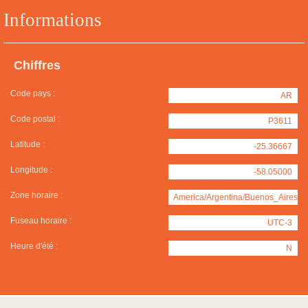
Informations
Chiffres
Code pays :
AR
Code postal :
P3611
Latitude :
-25.36667
Longitude :
-58.05000
Zone horaire :
America/Argentina/Buenos_Aires
Fuseau horaire :
UTC-3
Heure d'été :
N