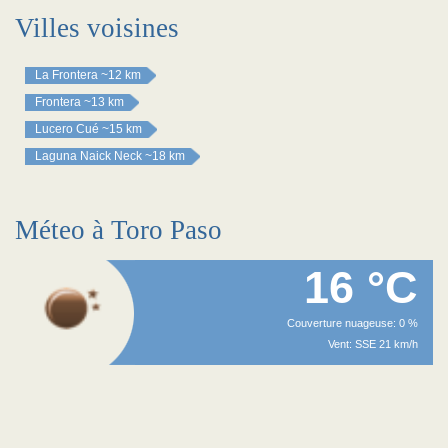
Villes voisines
La Frontera
~12 km
Frontera
~13 km
Lucero Cué
~15 km
Laguna Naick Neck
~18 km
Méteo à Toro Paso
16 °C
Couverture nuageuse: 0 %
Vent: SSE 21 km/h