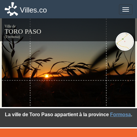
Villes.co
Villes.co
Toggle
Toggle
naviga
naviga
Ville de
TORO PASO
(Formosa)
©photo-libre.fr
La ville de Toro Paso appartient à la province
Formosa
.