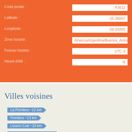
Code postal :
P3611
Latitude :
-25.36667
Longitude :
-58.05000
Zone horaire :
America/Argentina/Buenos_Aires
Fuseau horaire :
UTC-3
Heure d'été :
N
Villes voisines
La Frontera
~12 km
Frontera
~13 km
Lucero Cué
~15 km