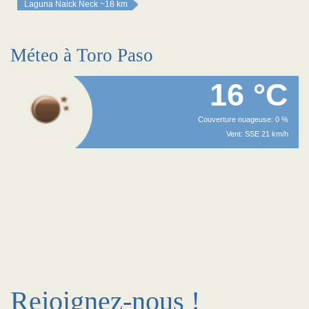
Laguna Naick Neck
~18 km
Méteo à Toro Paso
16 °C
Couverture nuageuse: 0 %
Vent: SSE 21 km/h
Rejoignez-nous !