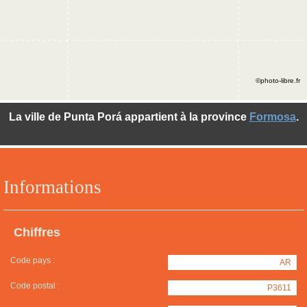
©photo-libre.fr
La ville de Punta Porá appartient à la province
Formosa
.
Informations
Chiffres
Code pays :
AR
Code postal :
P3611