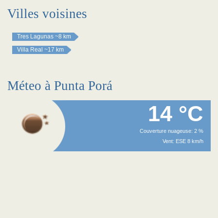
Villes voisines
Tres Lagunas
~8 km
Villa Real
~17 km
Méteo à Punta Porá
14 °C
Couverture nuageuse: 2 %
Vent: ESE 8 km/h