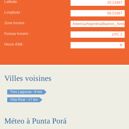
Latitude :
-25.21667
Longitude :
-58.51667
Zone horaire :
America/Argentina/Buenos_Aires
Fuseau horaire :
UTC-3
Heure d'été :
N
Villes voisines
Tres Lagunas
~8 km
Villa Real
~17 km
Méteo à Punta Porá