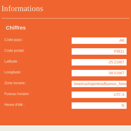
Informations
Chiffres
Code pays :
AR
Code postal :
P3611
Latitude :
-25.21667
Longitude :
-58.51667
Zone horaire :
America/Argentina/Buenos_Aires
Fuseau horaire :
UTC-3
Heure d'été :
N