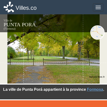
Villes.co
Villes.co
Toggle
Toggle
naviga
naviga
Ville de
PUNTA PORÁ
(Formosa)
©photo-libre.fr
La ville de Punta Porá appartient à la province
Formosa
.