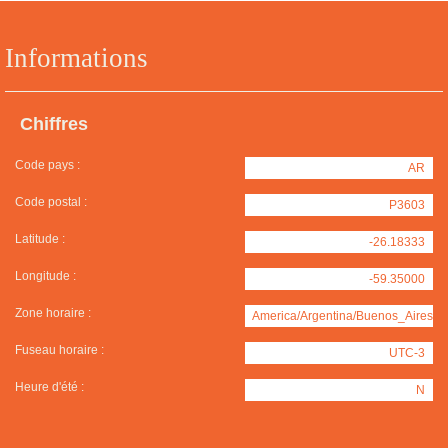
Informations
Chiffres
Code pays :
AR
Code postal :
P3603
Latitude :
-26.18333
Longitude :
-59.35000
Zone horaire :
America/Argentina/Buenos_Aires
Fuseau horaire :
UTC-3
Heure d'été :
N