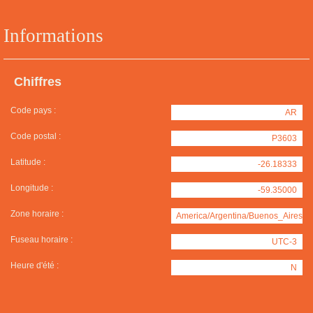
Informations
Chiffres
Code pays :
AR
Code postal :
P3603
Latitude :
-26.18333
Longitude :
-59.35000
Zone horaire :
America/Argentina/Buenos_Aires
Fuseau horaire :
UTC-3
Heure d'été :
N