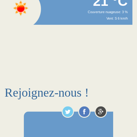
21 °C
Couverture nuageuse: 3 %
Vent: S 6 km/h
Rejoignez-nous !