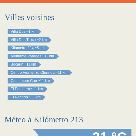
Villes voisines
Villa Dos
~1 km
Villa Dos Trece
~2 km
Kilómetro 224
~5 km
Ayudante Paredes
~11 km
Bocarin
~11 km
Centro Fronterizo Clorinda
~11 km
Curtiembre Cue
~11 km
El Pombero
~11 km
El Recodo
~11 km
Méteo à Kilómetro 213