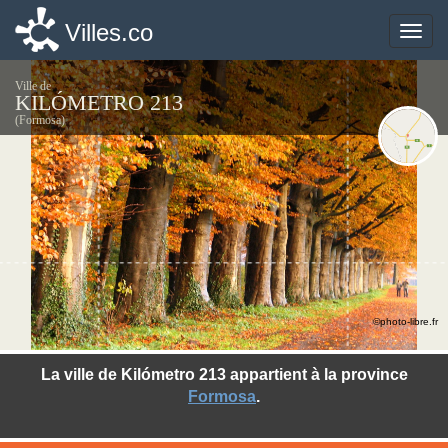
Villes.co
Villes.co
Toggle
Toggle
naviga
naviga
Ville de
KILÓMETRO 213
(Formosa)
©photo-libre.fr
La ville de Kilómetro 213 appartient à la province
Formosa
.