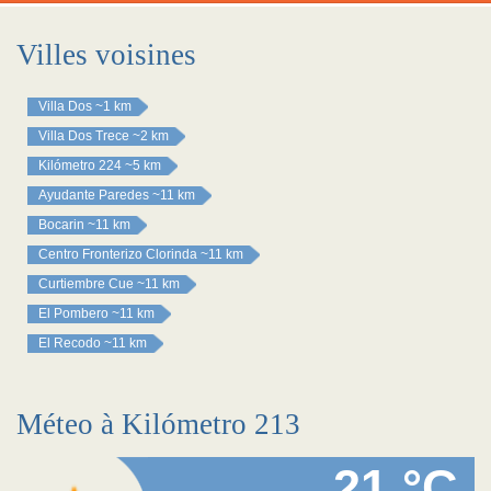
Villes voisines
Villa Dos
~1 km
Villa Dos Trece
~2 km
Kilómetro 224
~5 km
Ayudante Paredes
~11 km
Bocarin
~11 km
Centro Fronterizo Clorinda
~11 km
Curtiembre Cue
~11 km
El Pombero
~11 km
El Recodo
~11 km
Méteo à Kilómetro 213
21 °C