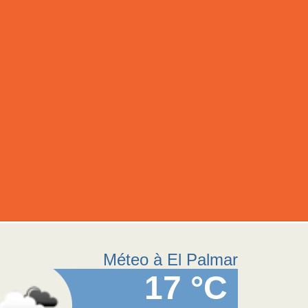
Méteo à El Palmar
17 °C