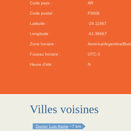
Code pays :
AR
Code postal :
P3606
Latitude :
-24.11667
Longitude :
-61.96667
Zone horaire :
America/Argentina/Bue
Fuseau horaire :
UTC-3
Heure d'été :
N
Villes voisines
Doctor Luis Agote
~7 km