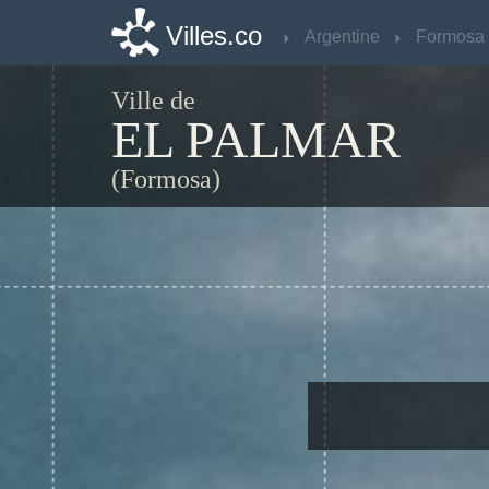
Villes.co
Villes.co
Argentine
Argentine
Formosa
Formosa
Ville de
EL PALMAR
(Formosa)