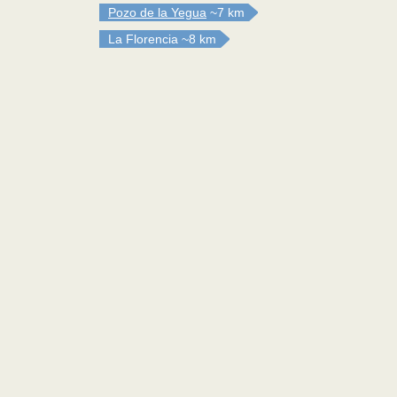
Pozo de la Yegua
~7 km
La Florencia
~8 km