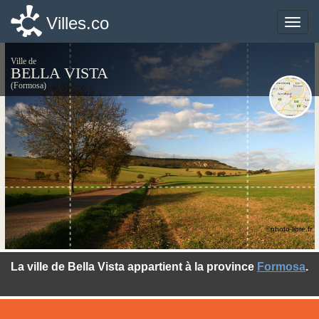
Villes.co
Villes.co
Toggle
Toggle
naviga
naviga
Ville de
BELLA VISTA
(Formosa)
©photo-libre.fr
La ville de Bella Vista appartient à la province
Formosa
.