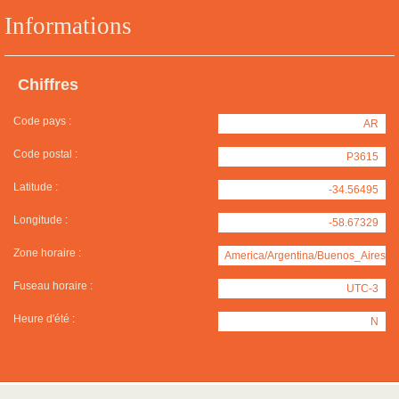
Informations
Chiffres
Code pays :
AR
Code postal :
P3615
Latitude :
-34.56495
Longitude :
-58.67329
Zone horaire :
America/Argentina/Buenos_Aires
Fuseau horaire :
UTC-3
Heure d'été :
N