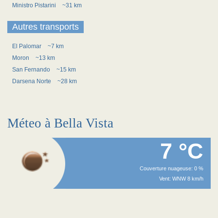
Ministro Pistarini
~31 km
Autres transports
El Palomar
~7 km
Moron
~13 km
San Fernando
~15 km
Darsena Norte
~28 km
Méteo à Bella Vista
7 °C
Couverture nuageuse: 0 %
Vent: WNW 8 km/h