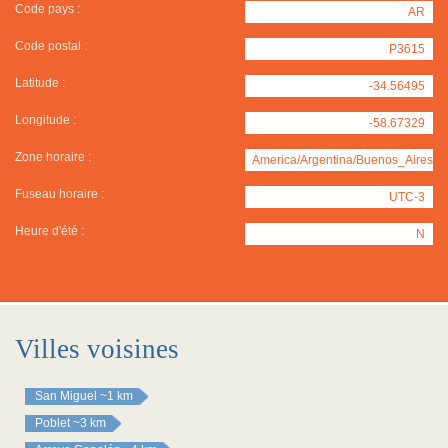
Code pays :
AR
Code postal :
P3615
Latitude :
-34.56495
Longitude :
-58.67329
Zone horaire :
America/Argentina/Buenos_Aires
Fuseau horaire :
UTC-3
Heure d'été :
N
Villes voisines
San Miguel
~1 km
Poblet
~3 km