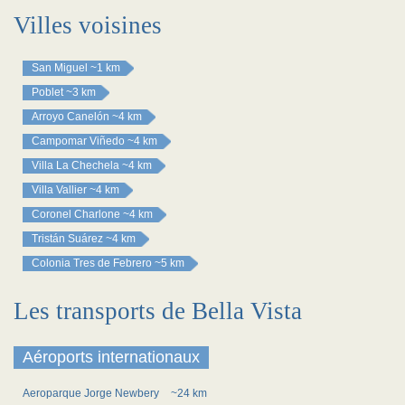
Villes voisines
San Miguel
~1 km
Poblet
~3 km
Arroyo Canelón
~4 km
Campomar Viñedo
~4 km
Villa La Chechela
~4 km
Villa Vallier
~4 km
Coronel Charlone
~4 km
Tristán Suárez
~4 km
Colonia Tres de Febrero
~5 km
Les transports de Bella Vista
Aéroports internationaux
Aeroparque Jorge Newbery
~24 km