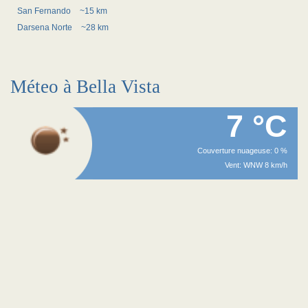
San Fernando
~15 km
Darsena Norte
~28 km
Méteo à Bella Vista
7 °C
Couverture nuageuse: 0 %
Vent: WNW 8 km/h