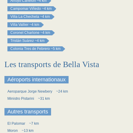
Arroyo Canelón
~4 km
Campomar Viñedo
~4 km
Villa La Chechela
~4 km
Villa Vallier
~4 km
Coronel Charlone
~4 km
Tristán Suárez
~4 km
Colonia Tres de Febrero
~5 km
Les transports de Bella Vista
Aéroports internationaux
Aeroparque Jorge Newbery
~24 km
Ministro Pistarini
~31 km
Autres transports
El Palomar
~7 km
Moron
~13 km