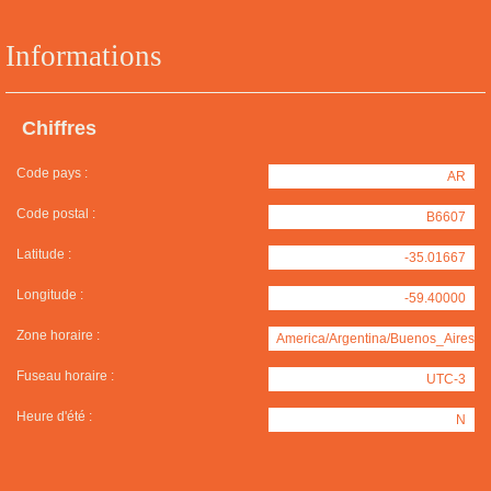
Informations
Chiffres
Code pays :
AR
Code postal :
B6607
Latitude :
-35.01667
Longitude :
-59.40000
Zone horaire :
America/Argentina/Buenos_Aires
Fuseau horaire :
UTC-3
Heure d'été :
N