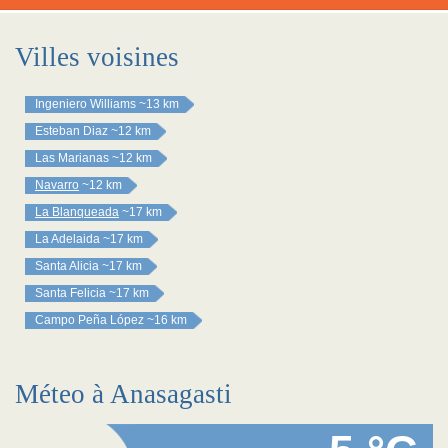
Villes voisines
Ingeniero Williams
~13 km
Esteban Diaz
~12 km
Las Marianas
~12 km
Navarro
~12 km
La Blanqueada
~17 km
La Adelaida
~17 km
Santa Alicia
~17 km
Santa Felicia
~17 km
Campo Peña López
~16 km
Méteo à Anasagasti