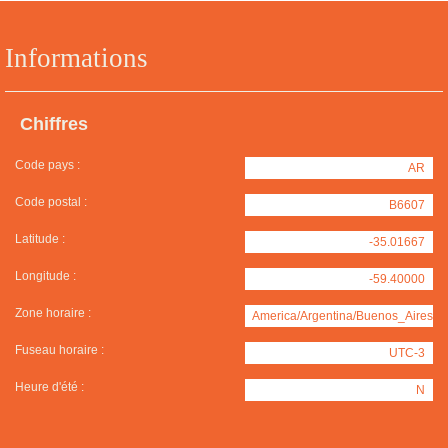
Informations
Chiffres
Code pays :
AR
Code postal :
B6607
Latitude :
-35.01667
Longitude :
-59.40000
Zone horaire :
America/Argentina/Buenos_Aires
Fuseau horaire :
UTC-3
Heure d'été :
N