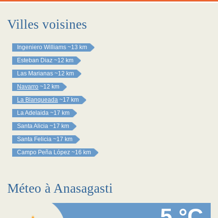
Villes voisines
Ingeniero Williams
~13 km
Esteban Diaz
~12 km
Las Marianas
~12 km
Navarro
~12 km
La Blanqueada
~17 km
La Adelaida
~17 km
Santa Alicia
~17 km
Santa Felicia
~17 km
Campo Peña López
~16 km
Méteo à Anasagasti
5 °C