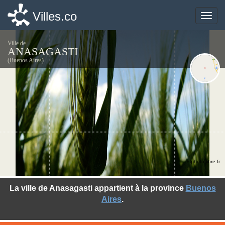
Villes.co
Villes.co
Toggle
Toggle
naviga
naviga
Ville de
ANASAGASTI
(Buenos Aires)
©photo-libre.fr
La ville de Anasagasti appartient à la province
Buenos
Aires
.