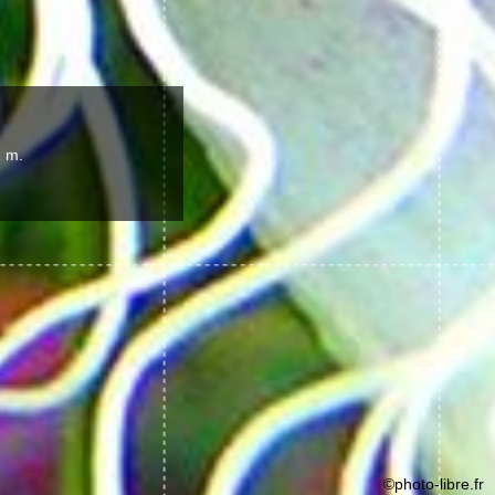
1 m.
©photo-libre.fr