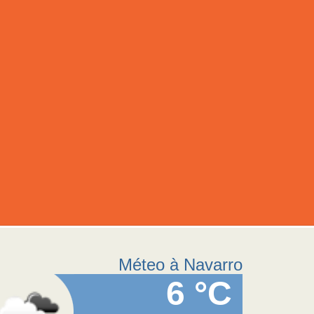
Méteo à Navarro
6 °C