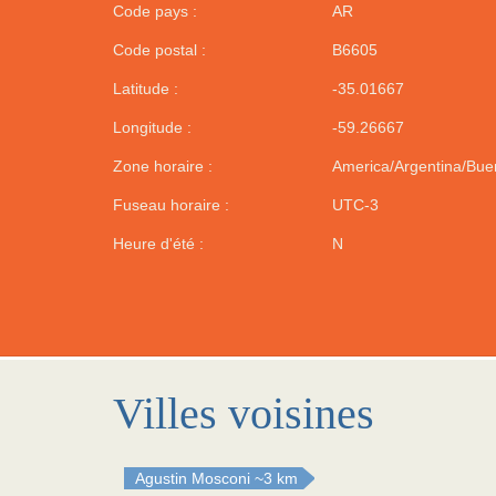
Code pays :
AR
Code postal :
B6605
Latitude :
-35.01667
Longitude :
-59.26667
Zone horaire :
America/Argentina/Bue
Fuseau horaire :
UTC-3
Heure d'été :
N
Villes voisines
Agustin Mosconi
~3 km