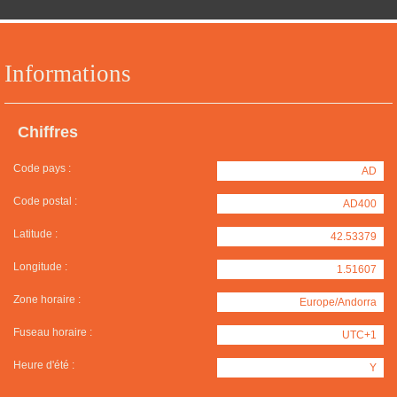
Informations
Chiffres
Code pays :
AD
Code postal :
AD400
Latitude :
42.53379
Longitude :
1.51607
Zone horaire :
Europe/Andorra
Fuseau horaire :
UTC+1
Heure d'été :
Y