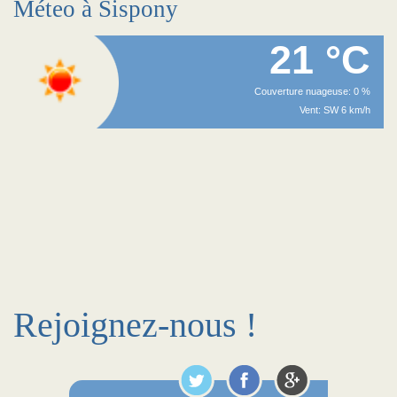
Méteo à Sispony
21 °C
Couverture nuageuse: 0 %
Vent: SW 6 km/h
Rejoignez-nous !