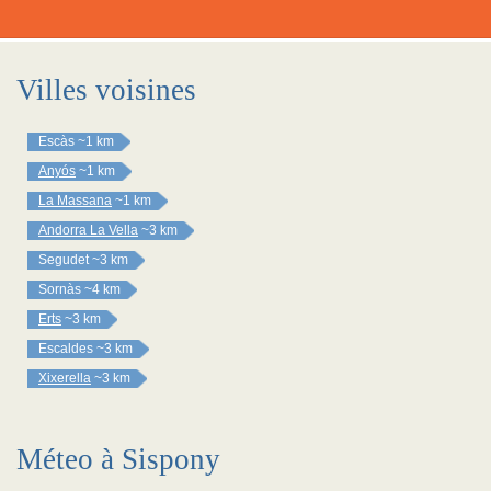
Villes voisines
Escàs
~1 km
Anyós
~1 km
La Massana
~1 km
Andorra La Vella
~3 km
Segudet
~3 km
Sornàs
~4 km
Erts
~3 km
Escaldes
~3 km
Xixerella
~3 km
Méteo à Sispony