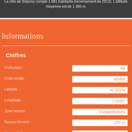
La ville de Sispony compte 1 081 habitants (recensement de 2012). L'altitude
moyenne est de 1 360 m.
Informations
Chiffres
Code pays :
AD
Code postal :
AD400
Latitude :
42.53379
Longitude :
1.51607
Zone horaire :
Europe/Andorra
Fuseau horaire :
UTC+1