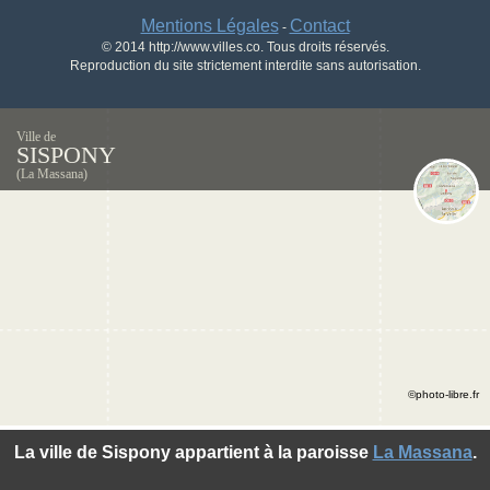
Mentions Légales
Contact
-
© 2014 http://www.villes.co. Tous droits réservés.
Reproduction du site strictement interdite sans autorisation.
Ville de
SISPONY
(La Massana)
©photo-libre.fr
La ville de Sispony appartient à la paroisse
La Massana
.