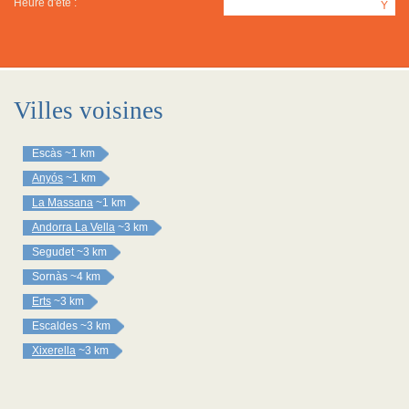
Heure d'été :
Y
Villes voisines
Escàs
~1 km
Anyós
~1 km
La Massana
~1 km
Andorra La Vella
~3 km
Segudet
~3 km
Sornàs
~4 km
Erts
~3 km
Escaldes
~3 km
Xixerella
~3 km