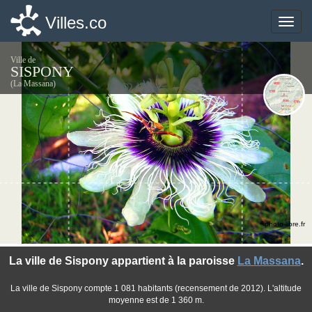
Villes.co
Villes.co
Toggle
Toggle
naviga
naviga
Ville de
SISPONY
(La Massana)
©photo-libre.fr
La ville de Sispony appartient à la paroisse
La Massana
.
La ville de Sispony compte 1 081 habitants (recensement de 2012). L'altitude
moyenne est de 1 360 m.