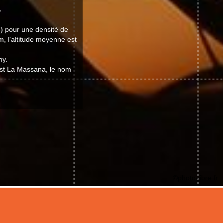
.
) pour une densité de
m, l'altitude moyenne est
ny.
 est La Massana, le nom
©photo-libre.fr