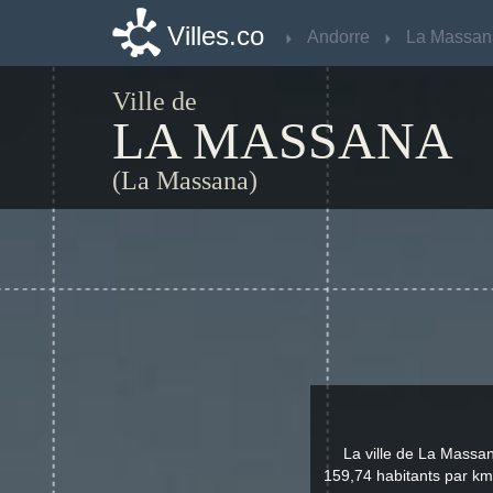
Villes.co
Villes.co
Andorre
Andorre
La Massan
La Massan
Ville de
LA MASSANA
(La Massana)
La ville de La Massa
159,74 habitants par km²