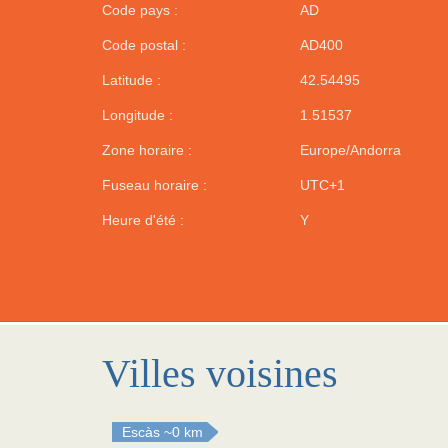
Code pays :
AD
Code postal :
AD400
Latitude :
42.54495
Longitude :
1.51537
Zone horaire :
Europe/Andorra
Fuseau horaire :
UTC+1
Heure d'été :
Y
Villes voisines
Escàs
~0 km