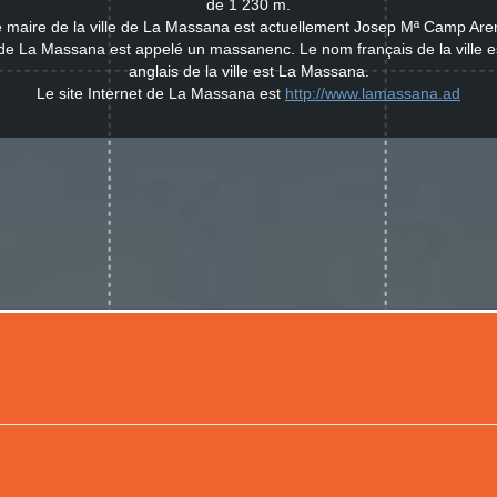
de 1 230 m.
 maire de la ville de La Massana est actuellement Josep Mª Camp Are
e de La Massana est appelé un massanenc. Le nom français de la ville
anglais de la ville est La Massana.
Le site Internet de La Massana est
http://www.lamassana.ad