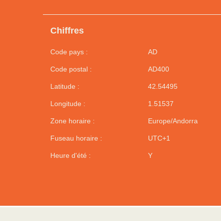
Chiffres
Code pays :
AD
Code postal :
AD400
Latitude :
42.54495
Longitude :
1.51537
Zone horaire :
Europe/Andorra
Fuseau horaire :
UTC+1
Heure d'été :
Y