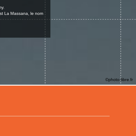
ny.
 est La Massana, le nom
©photo-libre.fr