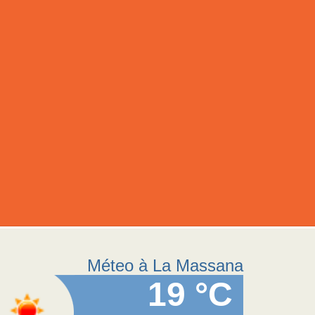
Méteo à La Massana
19 °C