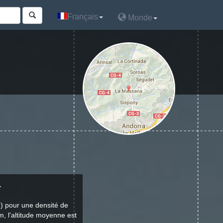
Français
Français
Monde
Monde
.
) pour une densité de
m, l'altitude moyenne est