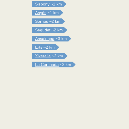
Sispony
~1 km
Anyós
~1 km
Sornàs
~2 km
Segudet
~2 km
Ansalonga
~3 km
Erts
~2 km
Xixerella
~2 km
La Cortinada
~3 km