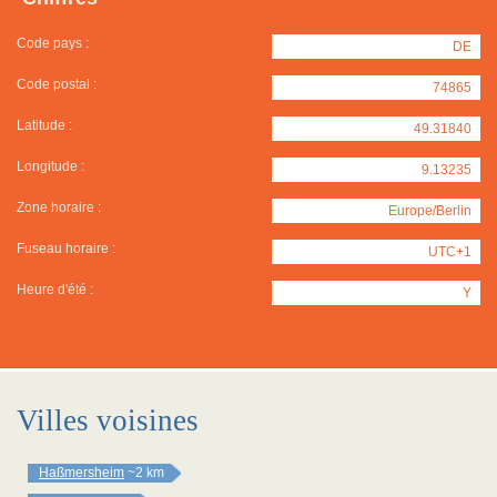
Code pays :
DE
Code postal :
74865
Latitude :
49.31840
Longitude :
9.13235
Zone horaire :
Europe/Berlin
Fuseau horaire :
UTC+1
Heure d'été :
Y
Villes voisines
Haßmersheim
~2 km