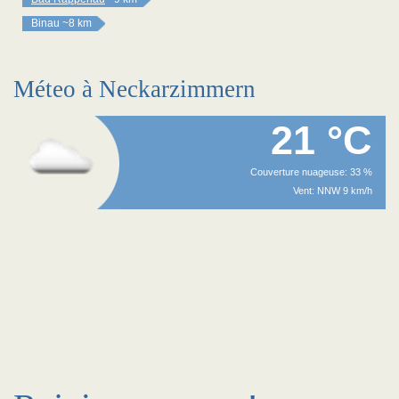
Binau
~8 km
Méteo à Neckarzimmern
21 °C
Couverture nuageuse: 33 %
Vent: NNW 9 km/h