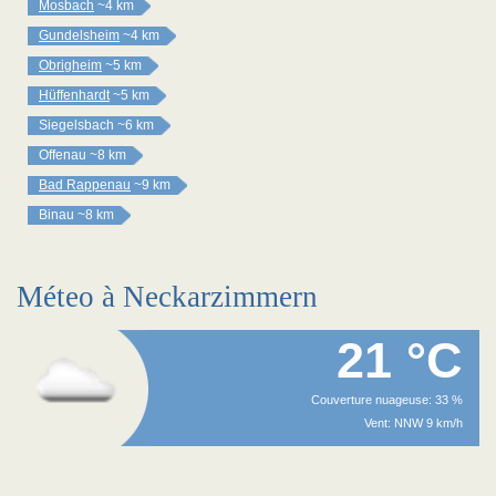
Mosbach
~4 km
Gundelsheim
~4 km
Obrigheim
~5 km
Hüffenhardt
~5 km
Siegelsbach
~6 km
Offenau
~8 km
Bad Rappenau
~9 km
Binau
~8 km
Méteo à Neckarzimmern
21 °C
Couverture nuageuse: 33 %
Vent: NNW 9 km/h