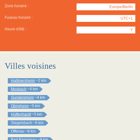
Zone horaire :
Europe/Berlin
Fuseau horaire :
UTC+1
Heure d'été :
Y
Villes voisines
Haßmersheim
~2 km
Mosbach
~4 km
Gundelsheim
~4 km
Obrigheim
~5 km
Hüffenhardt
~5 km
Siegelsbach
~6 km
Offenau
~8 km
Bad Rappenau
~9 km