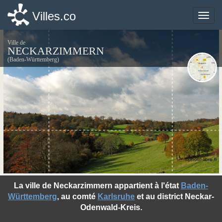
Villes.co
Villes.co
Toggle
Toggle
naviga
naviga
Ville de
NECKARZIMMERN
(Baden-Württemberg)
©photo-libre.fr
La ville de Neckarzimmern appartient à l'état
Baden-
Württemberg
, au comté
Karlsruhe
et au district Neckar-
Odenwald-Kreis.