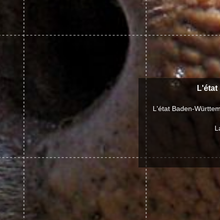
L'état
L'état Baden-Württem
L