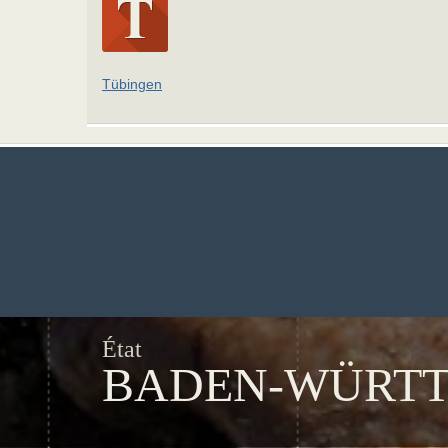
Tübingen
État
BADEN-WÜRT