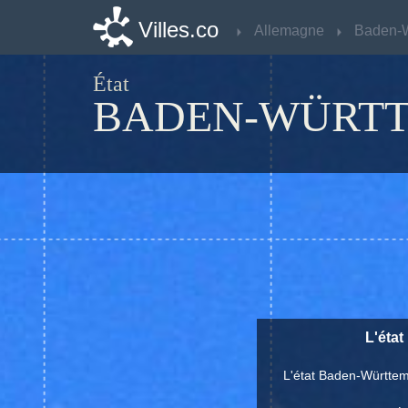
Villes.co
Villes.co
Allemagne
Allemagne
État
BADEN-WÜRT
L'état
L'état Baden-Württem