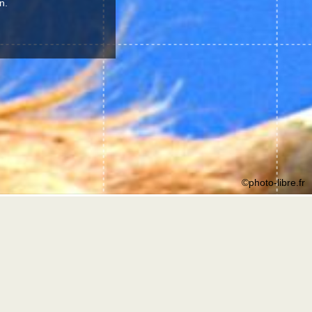
n.
©photo-libre.fr