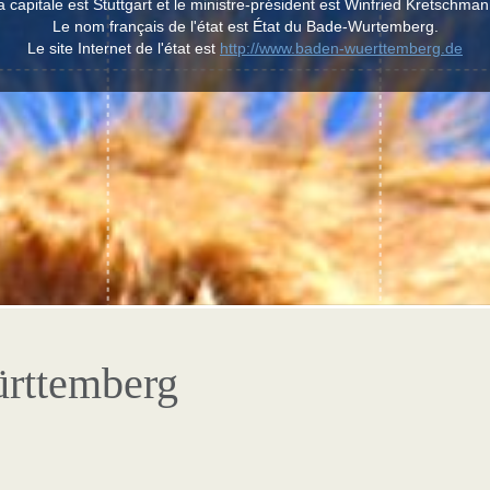
a capitale est Stuttgart et le ministre-président est Winfried Kretschman
Le nom français de l'état est État du Bade-Wurtemberg.
Le site Internet de l'état est
http://www.baden-wuerttemberg.de
rttemberg