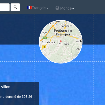
Français
Français
Monde
Monde
villes.
une densité de 303,26