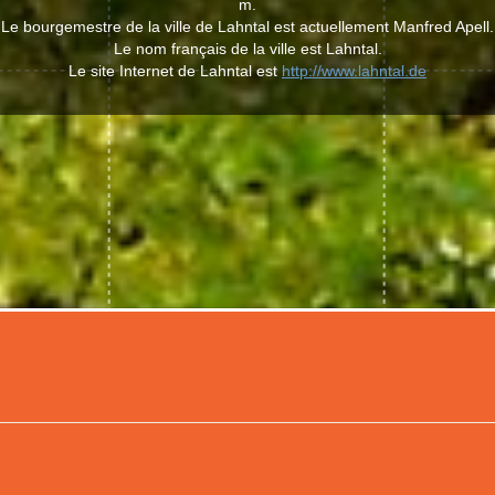
m.
Le bourgemestre de la ville de Lahntal est actuellement Manfred Apell.
Le nom français de la ville est Lahntal.
Le site Internet de Lahntal est
http://www.lahntal.de