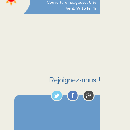
Couverture nuageuse: 0 %
Vent: W 16 km/h
Rejoignez-nous !