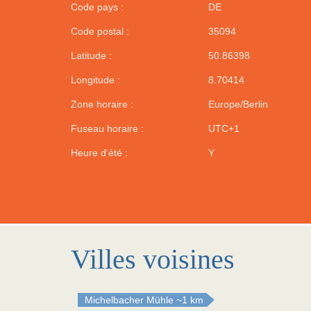
Code pays :
DE
Code postal :
35094
Latitude :
50.86398
Longitude :
8.70414
Zone horaire :
Europe/Berlin
Fuseau horaire :
UTC+1
Heure d'été :
Y
Villes voisines
Michelbacher Mühle
~1 km