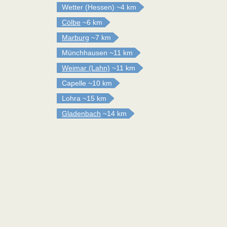
Wetter (Hessen)
~4 km
Cölbe
~6 km
Marburg
~7 km
Münchhausen
~11 km
Weimar (Lahn)
~11 km
Capelle
~10 km
Lohra
~15 km
Gladenbach
~14 km