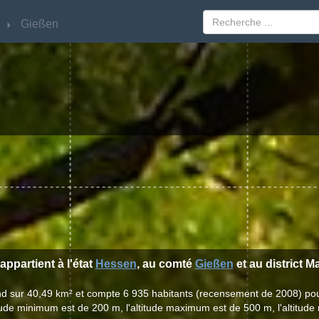
Gießen
Gießen
appartient à l'état
Hessen
, au comté
Gießen
et au district 
tend sur 40,49 km² et compte 6 935 habitants (recensement de 2008) po
itude minimum est de 200 m, l'altitude maximum est de 500 m, l'altitu