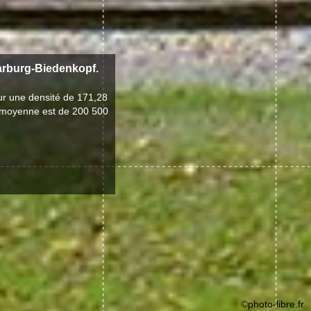
Marburg-Biedenkopf.
ur une densité de 171,28
de moyenne est de 200 500
©photo-libre.fr