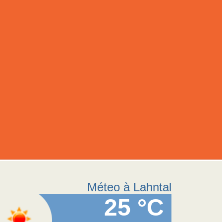
Méteo à Lahntal
25 °C