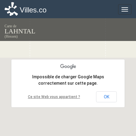
Villes.co
Villes.co
Toggle
Toggle
naviga
naviga
Carte de
LAHNTAL
(Hessen)
Impossible de charger Google Maps
Impossible de charger Google Maps
correctement sur cette page.
correctement sur cette page.
OK
OK
Ce site Web vous appartient ?
Ce site Web vous appartient ?