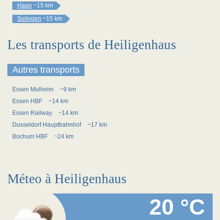
Haan
~15 km
Solingen
~15 km
Les transports de Heiligenhaus
Autres transports
Essen Mulheim
~9 km
Essen HBF
~14 km
Essen Railway
~14 km
Dusseldorf Hauptbahnhof
~17 km
Bochum HBF
~24 km
Méteo à Heiligenhaus
20 °C