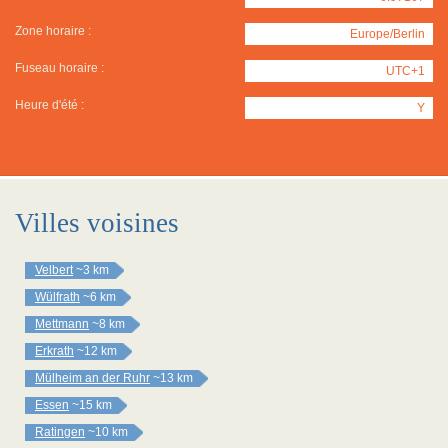
Zone horaire :
Europe/Berlin
Fuseau horaire :
UTC+1
Heure d'été :
Y
Villes voisines
Velbert
~3 km
Wülfrath
~6 km
Mettmann
~8 km
Erkrath
~12 km
Mülheim an der Ruhr
~13 km
Essen
~15 km
Ratingen
~10 km