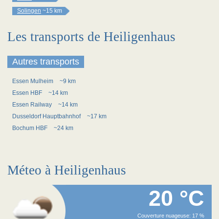
Solingen
~15 km
Les transports de Heiligenhaus
Autres transports
Essen Mulheim
~9 km
Essen HBF
~14 km
Essen Railway
~14 km
Dusseldorf Hauptbahnhof
~17 km
Bochum HBF
~24 km
Méteo à Heiligenhaus
20 °C
Couverture nuageuse: 17 %