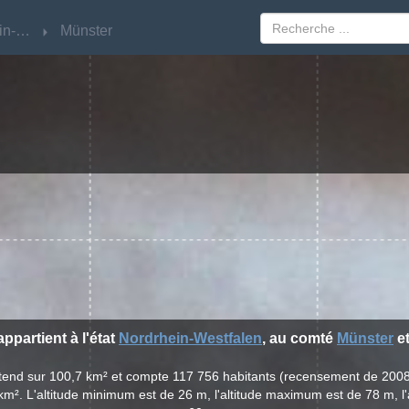
Nordrhein-Westfalen
Nordrhein-Westfalen
Münster
Münster
appartient à l'état
Nordrhein-Westfalen
, au comté
Münster
et
'étend sur 100,7 km² et compte 117 756 habitants (recensement de 200
km². L'altitude minimum est de 26 m, l'altitude maximum est de 78 m, l