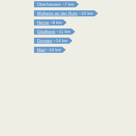
Oberhausen
~7 km
Mülheim an der Ruhr
~10 km
Herne
~8 km
Gladbeck
~11 km
Dorsten
~14 km
Marl
~14 km