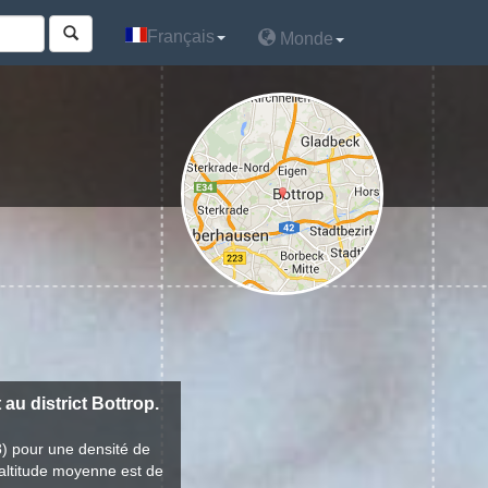
Français
Français
Monde
Monde
 au district Bottrop.
8) pour une densité de
'altitude moyenne est de