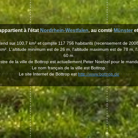
appartient à l'état
Nordrhein-Westfalen
, au comté
Münster
et
'étend sur 100,7 km² et compte 117 756 habitants (recensement de 200
km². L'altitude minimum est de 26 m, l'altitude maximum est de 78 m, l
60 m.
re de la ville de Bottrop est actuellement Peter Noetzel pour le man
Le nom français de la ville est Bottrop.
Le site Internet de Bottrop est
http://www.bottrop.de