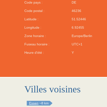
Code pays :
DE
Code postal :
46236
Latitude :
51.52446
Longitude :
6.92455
Zone horaire :
Europe/Berlin
Fuseau horaire :
UTC+1
Heure d'été :
Y
Villes voisines
Essen
~8 km