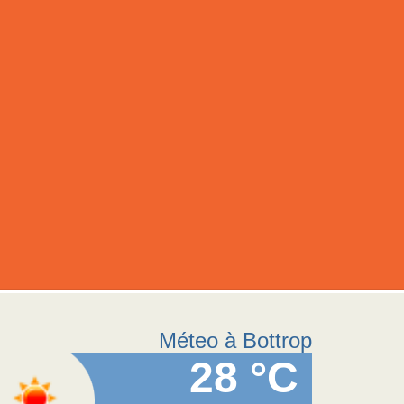
Méteo à Bottrop
28 °C