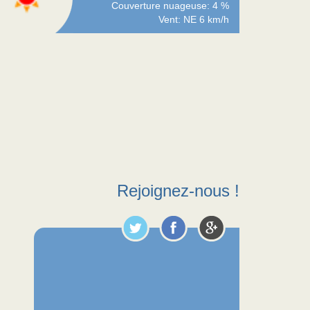
Couverture nuageuse: 4 %
Vent: NE 6 km/h
Rejoignez-nous !