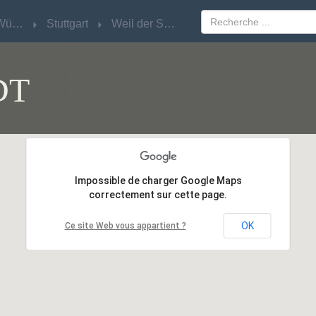
Baden-Württemberg
Baden-Württemberg
Stuttgart
Stuttgart
Weil der Stadt
Weil der Stadt
DT
Impossible de charger Google Maps
Impossible de charger Google Maps
correctement sur cette page.
correctement sur cette page.
OK
OK
Ce site Web vous appartient ?
Ce site Web vous appartient ?