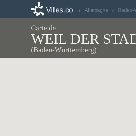
Villes.co
Villes.co
Allemagne
Allemagne
Carte de
WEIL DER STA
(Baden-Württemberg)