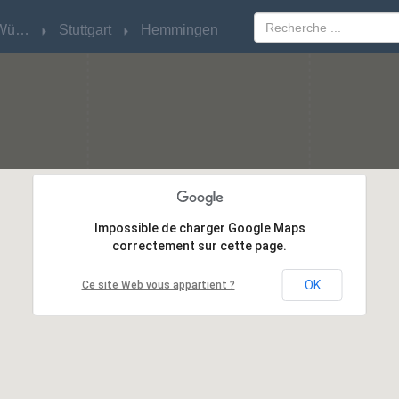
Baden-Württemberg
Baden-Württemberg
Stuttgart
Stuttgart
Hemmingen
Hemmingen
Impossible de charger Google Maps
Impossible de charger Google Maps
correctement sur cette page.
correctement sur cette page.
OK
OK
Ce site Web vous appartient ?
Ce site Web vous appartient ?