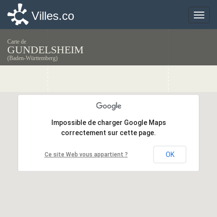
Villes.co
Villes.co
Toggle
Toggle
naviga
naviga
Carte de
GUNDELSHEIM
(Baden-Württemberg)
Impossible de charger Google Maps
Impossible de charger Google Maps
correctement sur cette page.
correctement sur cette page.
OK
OK
Ce site Web vous appartient ?
Ce site Web vous appartient ?