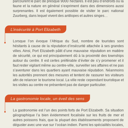
parcourent le parc de presque 9000 hectares. Il est peu d’endroits où la
faune et la nature en général s’expriment dans des dimensions aussi
surprenantes. Il est également possible de visiter le parc national
Zuurberg, dans lequel vivent des antilopes et autres singes…
L’insécurité à Port Elizabeth
Lorsque l’on évoque l’Afrique du Sud, nombre de touristes sont
hésitants à cause de la réputation d’insécurité attachée à ses grandes
villes. Ainsi, Port Elizabeth pâtit d’une mauvaise réputation en matière
de sécurité, ce qui est principalement dû à la proximité des townships
autour du centre. Il est certes préférable d’éviter de s’y promener et il
faut rester vigilant même au centre-ville, surveiller ses affaires et ne pas
s’aventurer dans les quartiers ayant mauvaise réputation. Néanmoins
les autorités prennent des mesures et tentent de rassurer les visiteurs
afin de relancer le tourisme local. La ville reste cependant touristique et
les visites au centre ne présentent pas de danger particulier.
La gastronomie locale, un éveil des sens
La gastronomie est l’un des points forts de Port Elizabeth. Sa situation
géographique l’a bien évidemment focalisée sur les fruits de mer et
autres poissons frais, que la plupart des établissements proposent de
déguster avec une vue sur l’océan indien. Parmi les spécialités locales,