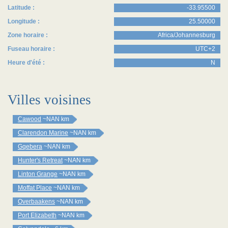
Latitude :
-33.95500
Longitude :
25.50000
Zone horaire :
Africa/Johannesburg
Fuseau horaire :
UTC+2
Heure d'été :
N
Villes voisines
Cawood
~NAN km
Clarendon Marine
~NAN km
Gqebera
~NAN km
Hunter's Retreat
~NAN km
Linton Grange
~NAN km
Moffat Place
~NAN km
Overbaakens
~NAN km
Port Elizabeth
~NAN km