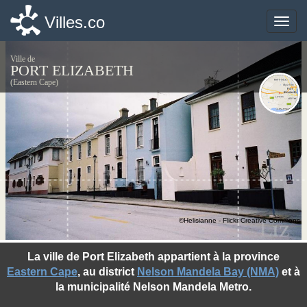
Villes.co
Villes.co
Toggle
Toggle
naviga
naviga
Ville de
PORT ELIZABETH
(Eastern Cape)
©Helisianne - Flickr Creative Commons
La ville de Port Elizabeth appartient à la province
Eastern Cape
, au district
Nelson Mandela Bay (NMA)
et à
la municipalité Nelson Mandela Metro.