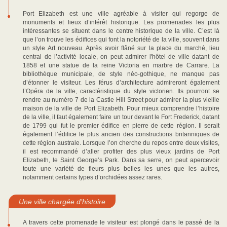
Port Elizabeth est une ville agréable à visiter qui regorge de
monuments et lieux d’intérêt historique. Les promenades les plus
intéressantes se situent dans le centre historique de la ville. C’est là
que l’on trouve les édifices qui font la notoriété de la ville, souvent dans
un style Art nouveau. Après avoir flâné sur la place du marché, lieu
central de l’activité locale, on peut admirer l'hôtel de ville datant de
1858 et une statue de la reine Victoria en marbre de Carrare. La
bibliothèque municipale, de style néo-gothique, ne manque pas
d’étonner le visiteur. Les férus d’architecture admireront également
l’Opéra de la ville, caractéristique du style victorien. Ils pourront se
rendre au numéro 7 de la Castle Hill Street pour admirer la plus vieille
maison de la ville de Port Elizabeth. Pour mieux comprendre l’histoire
de la ville, il faut également faire un tour devant le Fort Frederick, datant
de 1799 qui fut le premier édifice en pierre de cette région. Il serait
également l’édifice le plus ancien des constructions britanniques de
cette région australe. Lorsque l’on cherche du repos entre deux visites,
il est recommandé d’aller profiter des plus vieux jardins de Port
Elizabeth, le Saint George’s Park. Dans sa serre, on peut apercevoir
toute une variété de fleurs plus belles les unes que les autres,
notamment certains types d’orchidées assez rares.
Une ville chargée d’histoire
A travers cette promenade le visiteur est plongé dans le passé de la