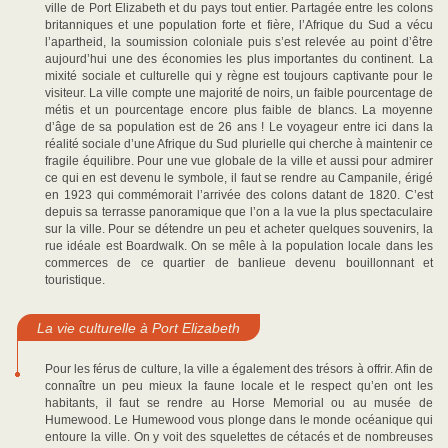
ville de Port Elizabeth et du pays tout entier. Partagée entre les colons
britanniques et une population forte et fière, l’Afrique du Sud a vécu
l’apartheid, la soumission coloniale puis s’est relevée au point d’être
aujourd’hui une des économies les plus importantes du continent. La
mixité sociale et culturelle qui y règne est toujours captivante pour le
visiteur. La ville compte une majorité de noirs, un faible pourcentage de
métis et un pourcentage encore plus faible de blancs. La moyenne
d’âge de sa population est de 26 ans ! Le voyageur entre ici dans la
réalité sociale d’une Afrique du Sud plurielle qui cherche à maintenir ce
fragile équilibre. Pour une vue globale de la ville et aussi pour admirer
ce qui en est devenu le symbole, il faut se rendre au Campanile, érigé
en 1923 qui commémorait l’arrivée des colons datant de 1820. C’est
depuis sa terrasse panoramique que l’on a la vue la plus spectaculaire
sur la ville. Pour se détendre un peu et acheter quelques souvenirs, la
rue idéale est Boardwalk. On se mêle à la population locale dans les
commerces de ce quartier de banlieue devenu bouillonnant et
touristique.
La vie culturelle à Port Elizabeth
Pour les férus de culture, la ville a également des trésors à offrir. Afin de
connaître un peu mieux la faune locale et le respect qu’en ont les
habitants, il faut se rendre au Horse Memorial ou au musée de
Humewood. Le Humewood vous plonge dans le monde océanique qui
entoure la ville. On y voit des squelettes de cétacés et de nombreuses