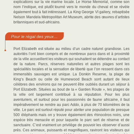
explications sur la vie marine locale. Le Horse Memorial, comme son
nom l’indique, est plutôt tourné vers le monde du cheval et se révèle
également tout à fait intéressant. La King George VI gallery, rebaptisée
Nelson Mandela Metropolitan Art Museum, abrite des œuvres d’artistes
britanniques et sud-africains.
Pour le régal des yeux…
Port Elizabeth est située au milieu d’un cadre naturel grandiose. Les
autorités l’ont bien compris et de nombreux parcs dans et à proximité
de la ville accueillent les visiteurs qui souhaitent se détendre au contact
de la nature. Parcs, réserves naturelles et autres plages sont les
spécialités locales et la sensation de liberté que l’on ressent dans ces
immensités sauvages est unique. La Donkin Reserve, la plage de
King’s Beach ou celle de Humewood Beach sont autant de lieux
célèbres des environs qui ne peuvent être oubliés durant un séjour à
Port Elizabeth. Situées au bout de la « Garden Route », les plages de
la ville ont largement contribué à sa réputation. Pour les plus
aventuriers, et surtout pour les passionnés de faune africaine, il faut
impérativement se rendre au parc Addo, à plus de 70 kilomètres de la
ville. Le parc est surtout réputé pour abriter une population de presque
500 éléphants mais on y trouve également des rhinocéros noirs, une
espèce très menacée et pour laquelle le parc sert de réserve et de
sanctuaire. C’est vraiment un privilège de pouvoir les observer d’aussi
près. Ces animaux, puissants et magnifiques, raviront les visiteurs qui