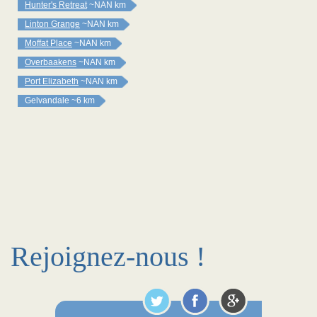
Hunter's Retreat
~NAN km
Linton Grange
~NAN km
Moffat Place
~NAN km
Overbaakens
~NAN km
Port Elizabeth
~NAN km
Gelvandale
~6 km
Rejoignez-nous !