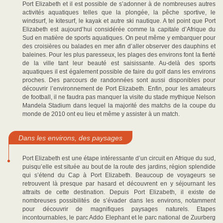
Port Elizabeth et il est possible de s’adonner à de nombreuses autres
activités aquatiques telles que la plongée, la pêche sportive, le
windsurf, le kitesurf, le kayak et autre ski nautique. A tel point que Port
Elizabeth est aujourd’hui considérée comme la capitale d’Afrique du
Sud en matière de sports aquatiques. On peut même y embarquer pour
des croisières ou balades en mer afin d’aller observer des dauphins et
baleines. Pour les plus paresseux, les plages des environs font la fierté
de la ville tant leur beauté est saisissante. Au-delà des sports
aquatiques il est également possible de faire du golf dans les environs
proches. Des parcours de randonnées sont aussi disponibles pour
découvrir l’environnement de Port Elizabeth. Enfin, pour les amateurs
de football, il ne faudra pas manquer la visite du stade mythique Nelson
Mandela Stadium dans lequel la majorité des matchs de la coupe du
monde de 2010 ont eu lieu et même y assister à un match.
Dans les environs, des paysages
Port Elizabeth est une étape intéressante d’un circuit en Afrique du sud,
puisqu’elle est située au bout de la route des jardins, région splendide
qui s’étend du Cap à Port Elizabeth. Beaucoup de voyageurs se
retrouvent là presque par hasard et découvrent en y séjournant les
attraits de cette destination. Depuis Port Elizabeth, il existe de
nombreuses possibilités de s’évader dans les environs, notamment
pour découvrir de magnifiques paysages naturels. Etapes
incontournables, le parc Addo Elephant et le parc national de Zuurberg