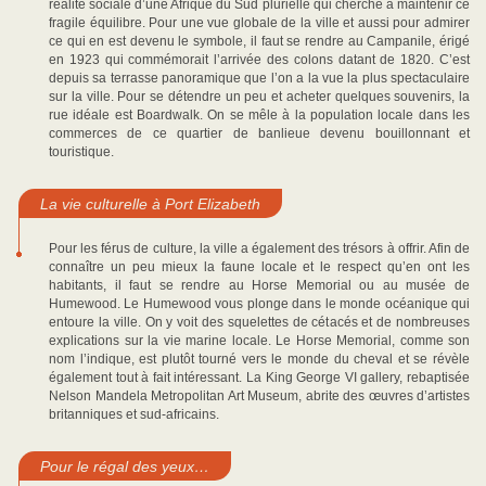
réalité sociale d’une Afrique du Sud plurielle qui cherche à maintenir ce
fragile équilibre. Pour une vue globale de la ville et aussi pour admirer
ce qui en est devenu le symbole, il faut se rendre au Campanile, érigé
en 1923 qui commémorait l’arrivée des colons datant de 1820. C’est
depuis sa terrasse panoramique que l’on a la vue la plus spectaculaire
sur la ville. Pour se détendre un peu et acheter quelques souvenirs, la
rue idéale est Boardwalk. On se mêle à la population locale dans les
commerces de ce quartier de banlieue devenu bouillonnant et
touristique.
La vie culturelle à Port Elizabeth
Pour les férus de culture, la ville a également des trésors à offrir. Afin de
connaître un peu mieux la faune locale et le respect qu’en ont les
habitants, il faut se rendre au Horse Memorial ou au musée de
Humewood. Le Humewood vous plonge dans le monde océanique qui
entoure la ville. On y voit des squelettes de cétacés et de nombreuses
explications sur la vie marine locale. Le Horse Memorial, comme son
nom l’indique, est plutôt tourné vers le monde du cheval et se révèle
également tout à fait intéressant. La King George VI gallery, rebaptisée
Nelson Mandela Metropolitan Art Museum, abrite des œuvres d’artistes
britanniques et sud-africains.
Pour le régal des yeux…