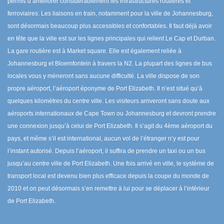
permis d’améliorer considérablement les infrastructures routières et
ferroviaires. Les liaisons en train, notamment pour la ville de Johannesburg,
sont désormais beaucoup plus accessibles et confortables. Il faut déjà avoir
en tête que la ville est sur les lignes principales qui relient Le Cap et Durban.
La gare routière est à Market square. Elle est également reliée à
Johannesburg et Bloemfontein à travers la N2. La plupart des lignes de bus
locales vous y mèneront sans aucune difficulté. La ville dispose de son
propre aéroport, l’aéroport éponyme de Port Elizabeth. Il n’est situé qu’à
quelques kilomètres du centre ville. Les visiteurs arriveront sans doute aux
aéroports internationaux de Cape Town ou Johannesburg et devront prendre
une connexion jusqu’à celui de Port Elizabeth. Il s’agit du 4ème aéroport du
pays, et même s’il est international, aucun vol de l’étranger n’y est pour
l’instant autorisé. Depuis l’aéroport, il suffira de prendre un taxi ou un bus
jusqu’au centre ville de Port Elizabeth. Une fois arrivé en ville, le système de
transport local est devenu bien plus efficace depuis la coupe du monde de
2010 et on peut désormais s’en remettre à lui pour se déplacer à l’intérieur
de Port Elizabeth.