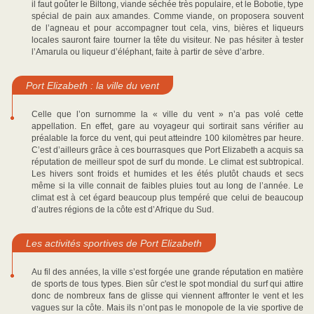
il faut goûter le Biltong, viande séchée très populaire, et le Bobotie, type
spécial de pain aux amandes. Comme viande, on proposera souvent
de l’agneau et pour accompagner tout cela, vins, bières et liqueurs
locales sauront faire tourner la tête du visiteur. Ne pas hésiter à tester
l’Amarula ou liqueur d’éléphant, faite à partir de sève d’arbre.
Port Elizabeth : la ville du vent
Celle que l’on surnomme la « ville du vent » n’a pas volé cette
appellation. En effet, gare au voyageur qui sortirait sans vérifier au
préalable la force du vent, qui peut atteindre 100 kilomètres par heure.
C’est d’ailleurs grâce à ces bourrasques que Port Elizabeth a acquis sa
réputation de meilleur spot de surf du monde. Le climat est subtropical.
Les hivers sont froids et humides et les étés plutôt chauds et secs
même si la ville connait de faibles pluies tout au long de l’année. Le
climat est à cet égard beaucoup plus tempéré que celui de beaucoup
d’autres régions de la côte est d’Afrique du Sud.
Les activités sportives de Port Elizabeth
Au fil des années, la ville s’est forgée une grande réputation en matière
de sports de tous types. Bien sûr c'est le spot mondial du surf qui attire
donc de nombreux fans de glisse qui viennent affronter le vent et les
vagues sur la côte. Mais ils n’ont pas le monopole de la vie sportive de