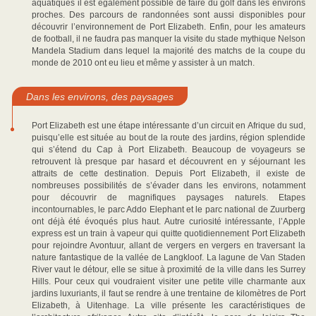
aquatiques il est également possible de faire du golf dans les environs
proches. Des parcours de randonnées sont aussi disponibles pour
découvrir l’environnement de Port Elizabeth. Enfin, pour les amateurs
de football, il ne faudra pas manquer la visite du stade mythique Nelson
Mandela Stadium dans lequel la majorité des matchs de la coupe du
monde de 2010 ont eu lieu et même y assister à un match.
Dans les environs, des paysages
Port Elizabeth est une étape intéressante d’un circuit en Afrique du sud,
puisqu’elle est située au bout de la route des jardins, région splendide
qui s’étend du Cap à Port Elizabeth. Beaucoup de voyageurs se
retrouvent là presque par hasard et découvrent en y séjournant les
attraits de cette destination. Depuis Port Elizabeth, il existe de
nombreuses possibilités de s’évader dans les environs, notamment
pour découvrir de magnifiques paysages naturels. Etapes
incontournables, le parc Addo Elephant et le parc national de Zuurberg
ont déjà été évoqués plus haut. Autre curiosité intéressante, l’Apple
express est un train à vapeur qui quitte quotidiennement Port Elizabeth
pour rejoindre Avontuur, allant de vergers en vergers en traversant la
nature fantastique de la vallée de Langkloof. La lagune de Van Staden
River vaut le détour, elle se situe à proximité de la ville dans les Surrey
Hills. Pour ceux qui voudraient visiter une petite ville charmante aux
jardins luxuriants, il faut se rendre à une trentaine de kilomètres de Port
Elizabeth, à Uitenhage. La ville présente les caractéristiques de