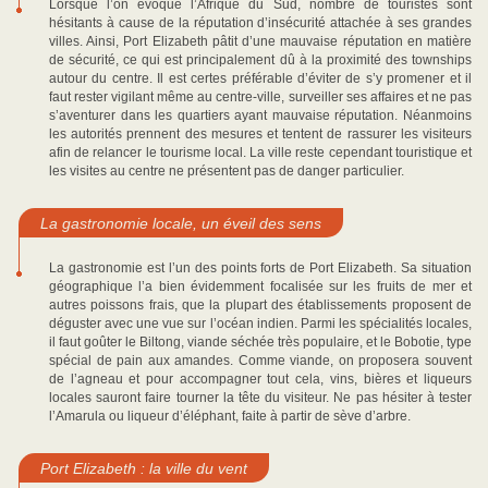
Lorsque l’on évoque l’Afrique du Sud, nombre de touristes sont
hésitants à cause de la réputation d’insécurité attachée à ses grandes
villes. Ainsi, Port Elizabeth pâtit d’une mauvaise réputation en matière
de sécurité, ce qui est principalement dû à la proximité des townships
autour du centre. Il est certes préférable d’éviter de s’y promener et il
faut rester vigilant même au centre-ville, surveiller ses affaires et ne pas
s’aventurer dans les quartiers ayant mauvaise réputation. Néanmoins
les autorités prennent des mesures et tentent de rassurer les visiteurs
afin de relancer le tourisme local. La ville reste cependant touristique et
les visites au centre ne présentent pas de danger particulier.
La gastronomie locale, un éveil des sens
La gastronomie est l’un des points forts de Port Elizabeth. Sa situation
géographique l’a bien évidemment focalisée sur les fruits de mer et
autres poissons frais, que la plupart des établissements proposent de
déguster avec une vue sur l’océan indien. Parmi les spécialités locales,
il faut goûter le Biltong, viande séchée très populaire, et le Bobotie, type
spécial de pain aux amandes. Comme viande, on proposera souvent
de l’agneau et pour accompagner tout cela, vins, bières et liqueurs
locales sauront faire tourner la tête du visiteur. Ne pas hésiter à tester
l’Amarula ou liqueur d’éléphant, faite à partir de sève d’arbre.
Port Elizabeth : la ville du vent