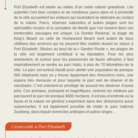
Port Elizabeth est située au milieu d’un cadre naturel grandiose. Les
autorités l’ont bien compris et de nombreux parcs dans et à proximité
de la ville accueillent les visiteurs qui souhaitent se détendre au contact
de la nature. Parcs, réserves naturelles et autres plages sont les
spécialités locales et la sensation de liberté que l’on ressent dans ces
immensités sauvages est unique. La Donkin Reserve, la plage de
King’s Beach ou celle de Humewood Beach sont autant de lieux
célèbres des environs qui ne peuvent être oubliés durant un séjour à
Port Elizabeth. Situées au bout de la « Garden Route », les plages de
la ville ont largement contribué à sa réputation. Pour les plus
aventuriers, et surtout pour les passionnés de faune africaine, il faut
impérativement se rendre au parc Addo, à plus de 70 kilomètres de la
ville. Le parc est surtout réputé pour abriter une population de presque
500 éléphants mais on y trouve également des rhinocéros noirs, une
espèce très menacée et pour laquelle le parc sert de réserve et de
sanctuaire. C’est vraiment un privilège de pouvoir les observer d’aussi
près. Ces animaux, puissants et magnifiques, raviront les visiteurs qui
parcourent le parc de presque 9000 hectares. Il est peu d’endroits où la
faune et la nature en général s’expriment dans des dimensions aussi
surprenantes. Il est également possible de visiter le parc national
Zuurberg, dans lequel vivent des antilopes et autres singes…
L’insécurité à Port Elizabeth