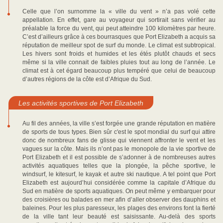
Celle que l’on surnomme la « ville du vent » n’a pas volé cette
appellation. En effet, gare au voyageur qui sortirait sans vérifier au
préalable la force du vent, qui peut atteindre 100 kilomètres par heure.
C’est d’ailleurs grâce à ces bourrasques que Port Elizabeth a acquis sa
réputation de meilleur spot de surf du monde. Le climat est subtropical.
Les hivers sont froids et humides et les étés plutôt chauds et secs
même si la ville connait de faibles pluies tout au long de l’année. Le
climat est à cet égard beaucoup plus tempéré que celui de beaucoup
d’autres régions de la côte est d’Afrique du Sud.
Les activités sportives de Port Elizabeth
Au fil des années, la ville s’est forgée une grande réputation en matière
de sports de tous types. Bien sûr c'est le spot mondial du surf qui attire
donc de nombreux fans de glisse qui viennent affronter le vent et les
vagues sur la côte. Mais ils n’ont pas le monopole de la vie sportive de
Port Elizabeth et il est possible de s’adonner à de nombreuses autres
activités aquatiques telles que la plongée, la pêche sportive, le
windsurf, le kitesurf, le kayak et autre ski nautique. A tel point que Port
Elizabeth est aujourd’hui considérée comme la capitale d’Afrique du
Sud en matière de sports aquatiques. On peut même y embarquer pour
des croisières ou balades en mer afin d’aller observer des dauphins et
baleines. Pour les plus paresseux, les plages des environs font la fierté
de la ville tant leur beauté est saisissante. Au-delà des sports