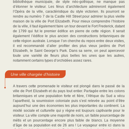
bibliothèque municipale, de style néo-gothique, ne manque pas
d’étonner le visiteur. Les férus d’architecture admireront également
l’Opéra de la ville, caractéristique du style victorien. Ils pourront se
rendre au numéro 7 de la Castle Hill Street pour admirer la plus vieille
maison de la ville de Port Elizabeth. Pour mieux comprendre l’histoire
de la ville, il faut également faire un tour devant le Fort Frederick, datant
de 1799 qui fut le premier édifice en pierre de cette région. Il serait
également l’édifice le plus ancien des constructions britanniques de
cette région australe. Lorsque l’on cherche du repos entre deux visites,
il est recommandé d’aller profiter des plus vieux jardins de Port
Elizabeth, le Saint George’s Park. Dans sa serre, on peut apercevoir
toute une variété de fleurs plus belles les unes que les autres,
notamment certains types d’orchidées assez rares.
Une ville chargée d’histoire
A travers cette promenade le visiteur est plongé dans le passé de la
ville de Port Elizabeth et du pays tout entier. Partagée entre les colons
britanniques et une population forte et fière, l’Afrique du Sud a vécu
l’apartheid, la soumission coloniale puis s’est relevée au point d’être
aujourd’hui une des économies les plus importantes du continent. La
mixité sociale et culturelle qui y règne est toujours captivante pour le
visiteur. La ville compte une majorité de noirs, un faible pourcentage de
métis et un pourcentage encore plus faible de blancs. La moyenne
d’âge de sa population est de 26 ans ! Le voyageur entre ici dans la