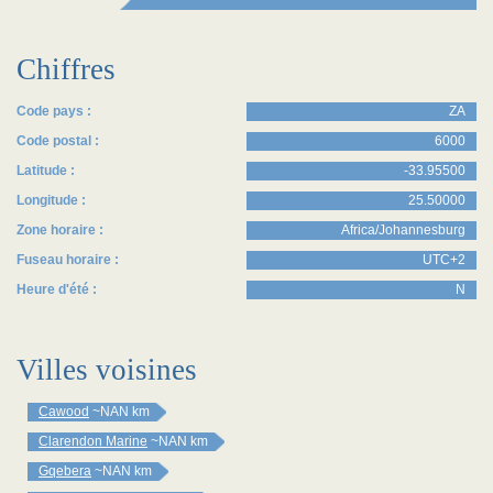
Chiffres
Code pays :
ZA
Code postal :
6000
Latitude :
-33.95500
Longitude :
25.50000
Zone horaire :
Africa/Johannesburg
Fuseau horaire :
UTC+2
Heure d'été :
N
Villes voisines
Cawood
~NAN km
Clarendon Marine
~NAN km
Gqebera
~NAN km