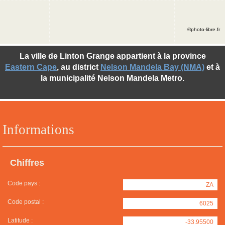
©photo-libre.fr
La ville de Linton Grange appartient à la province
Eastern Cape
, au district
Nelson Mandela Bay (NMA)
et à
la municipalité Nelson Mandela Metro.
Informations
Chiffres
Code pays :
ZA
Code postal :
6025
Latitude :
-33.95500