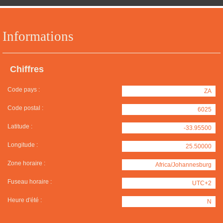
Informations
Chiffres
Code pays :
ZA
Code postal :
6025
Latitude :
-33.95500
Longitude :
25.50000
Zone horaire :
Africa/Johannesburg
Fuseau horaire :
UTC+2
Heure d'été :
N