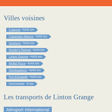
Villes voisines
Cawood
~NAN km
Clarendon Marine
~NAN km
Gqebera
~NAN km
Hunter's Retreat
~NAN km
Linton Grange
~NAN km
Moffat Place
~NAN km
Overbaakens
~NAN km
Port Elizabeth
~NAN km
Gelvandale
~6 km
Les transports de Linton Grange
Aéroport international