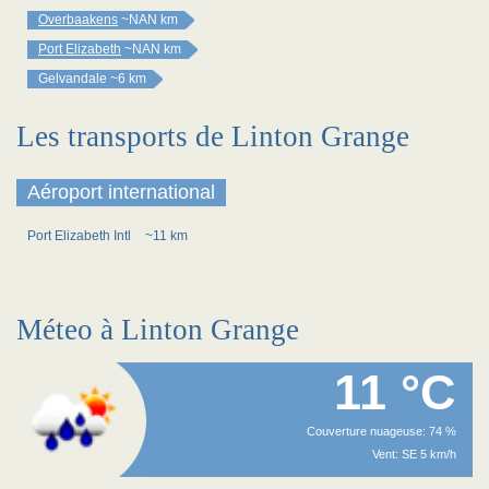
Overbaakens
~NAN km
Port Elizabeth
~NAN km
Gelvandale
~6 km
Les transports de Linton Grange
Aéroport international
Port Elizabeth Intl
~11 km
Méteo à Linton Grange
11 °C
Couverture nuageuse: 74 %
Vent: SE 5 km/h