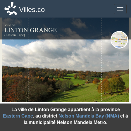
Villes.co
Villes.co
Toggle
Toggle
naviga
naviga
Ville de
LINTON GRANGE
(Eastern Cape)
©photo-libre.fr
La ville de Linton Grange appartient à la province
Eastern Cape
, au district
Nelson Mandela Bay (NMA)
et à
la municipalité Nelson Mandela Metro.