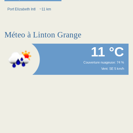
Port Elizabeth Intl
~11 km
Méteo à Linton Grange
11 °C
Couverture nuageuse: 74 %
Vent: SE 5 km/h