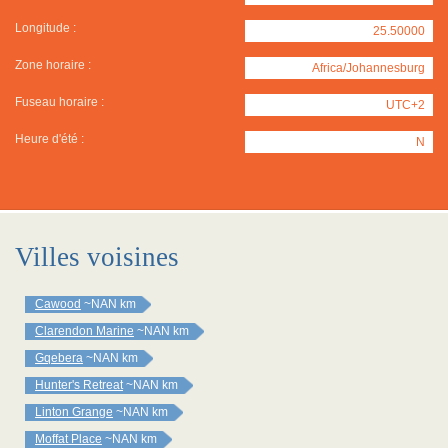
Longitude :
25.50000
Zone horaire :
Africa/Johannesburg
Fuseau horaire :
UTC+2
Heure d'été :
N
Villes voisines
Cawood
~NAN km
Clarendon Marine
~NAN km
Gqebera
~NAN km
Hunter's Retreat
~NAN km
Linton Grange
~NAN km
Moffat Place
~NAN km