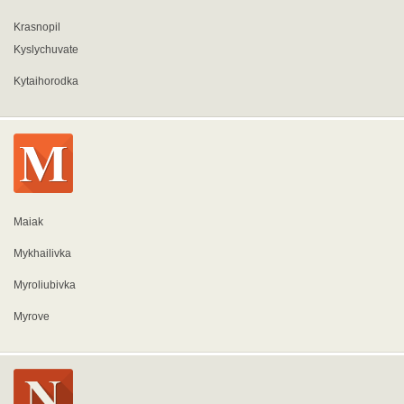
Krasnopil
Kyslychuvate
Kytaihorodka
Maiak
Mykhailivka
Myroliubivka
Myrove