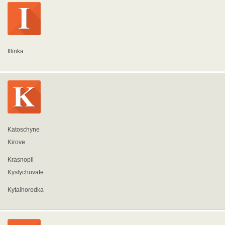
Illinka
Katoschyne
Kirove
Krasnopil
Kyslychuvate
Kytaihorodka