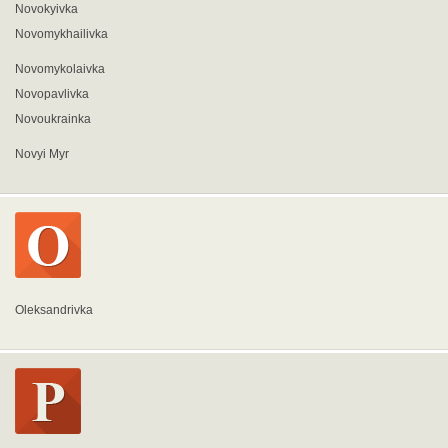
Novokyivka
Novomykhailivka
Novomykolaivka
Novopavlivka
Novoukrainka
Novyi Myr
Oleksandrivka