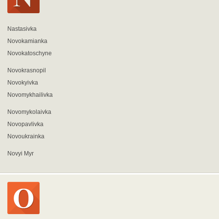
Nastasivka
Novokamianka
Novokatoschyne
Novokrasnopil
Novokyivka
Novomykhailivka
Novomykolaivka
Novopavlivka
Novoukrainka
Novyi Myr