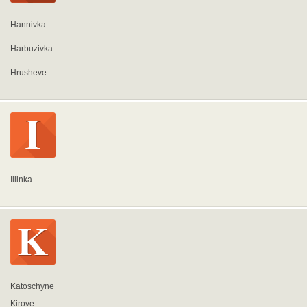
Hannivka
Harbuzivka
Hrusheve
Illinka
Katoschyne
Kirove