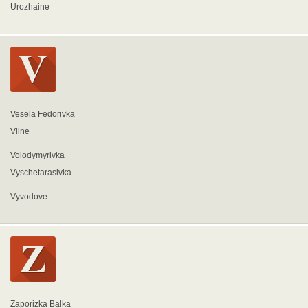
Urozhaine
Vesela Fedorivka
Vilne
Volodymyrivka
Vyschetarasivka
Vyvodove
Zaporizka Balka