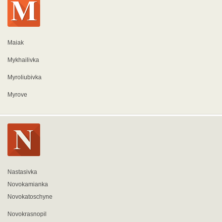
Maiak
Mykhailivka
Myroliubivka
Myrove
Nastasivka
Novokamianka
Novokatoschyne
Novokrasnopil