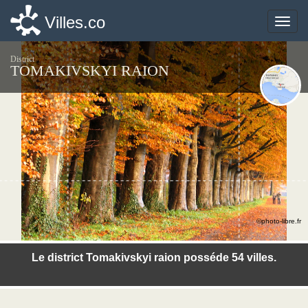
Villes.co
Villes.co
Toggle
Toggle
naviga
naviga
District
TOMAKIVSKYI RAION
©photo-libre.fr
Le district Tomakivskyi raion posséde 54 villes.