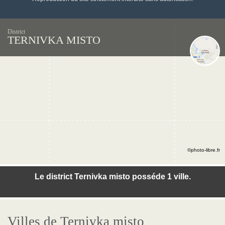
District
TERNIVKA MISTO
©photo-libre.fr
Le district Ternivka misto posséde 1 ville.
Villes de Ternivka misto