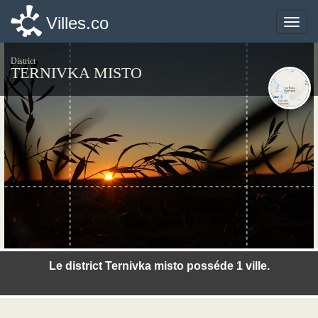
Villes.co
Villes.co
Toggle
Toggle
naviga
naviga
District
TERNIVKA MISTO
©photo-libre.fr
Le district Ternivka misto posséde 1 ville.