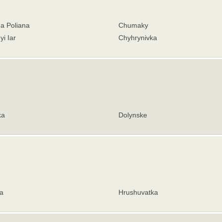
a Poliana
Chumaky
i Iar
Chyhrynivka
ka
Dolynske
a
Hrushuvatka