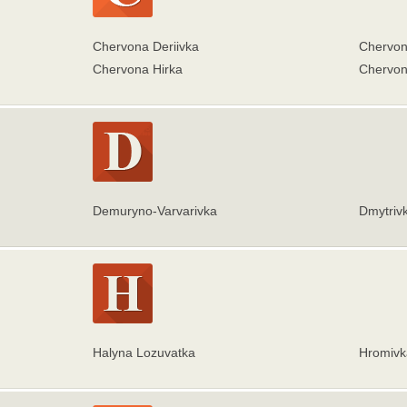
Chervona Deriivka
Chervon
Chervona Hirka
Chervony
Demuryno-Varvarivka
Dmytriv
Halyna Lozuvatka
Hromivk