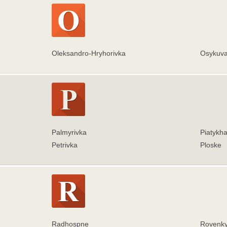
Oleksandro-Hryhorivka
Osykuva
Palmyrivka
Piatykha
Petrivka
Ploske
Radhospne
Rovenk