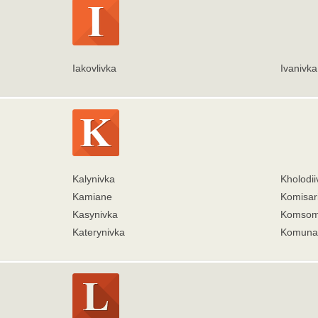
Iakovlivka
Ivanivka
Kalynivka
Kholodii
Kamiane
Komisar
Kasynivka
Komsom
Katerynivka
Komunar