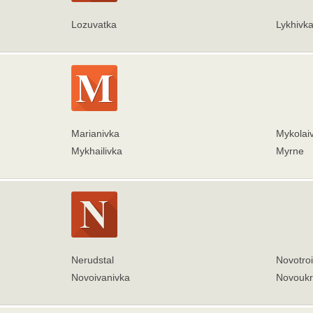
Lozuvatka
Lykhivk
Marianivka
Mykolai
Mykhailivka
Myrne
Nerudstal
Novotroi
Novoivanivka
Novoukr