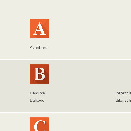
Avanhard
Baikivka
Berezni
Balkove
Bilensc