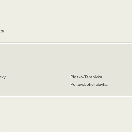
te
tky
Plosko-Taranivka
Poltavoboholiubivka
y