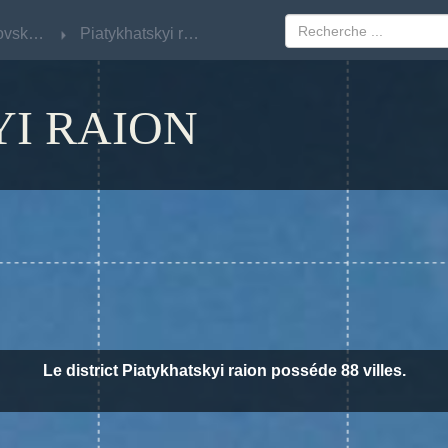
Dnipropetrovsk oblast
Dnipropetrovsk oblast
Piatykhatskyi raion
Piatykhatskyi raion
I RAION
Le district Piatykhatskyi raion posséde 88 villes.