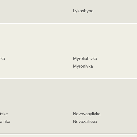
a
Lykoshyne
vka
Myroliubivka
Myronivka
tske
Novovasylivka
ainka
Novozalissia