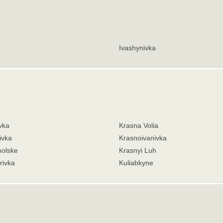
Ivashynivka
vka
Krasna Volia
ivka
Krasnoivanivka
olske
Krasnyi Luh
ivka
Kuliabkyne