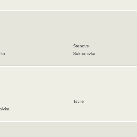
Stepove
vka
Sukhanivka
Tsvile
bivka