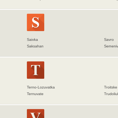
Saivka
Savro
Saksahan
Semeni
Terno-Lozuvatka
Troitske
Ternuvate
Trudoliu