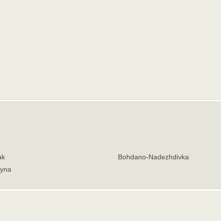
ak
Bohdano-Nadezhdivka
hyna