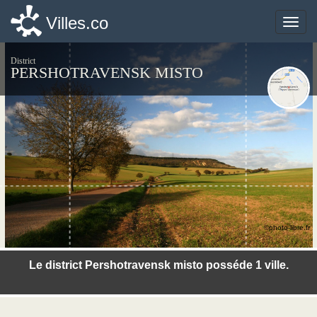
Villes.co
Villes.co
Toggle
Toggle
naviga
naviga
District
PERSHOTRAVENSK MISTO
©photo-libre.fr
Le district Pershotravensk misto posséde 1 ville.