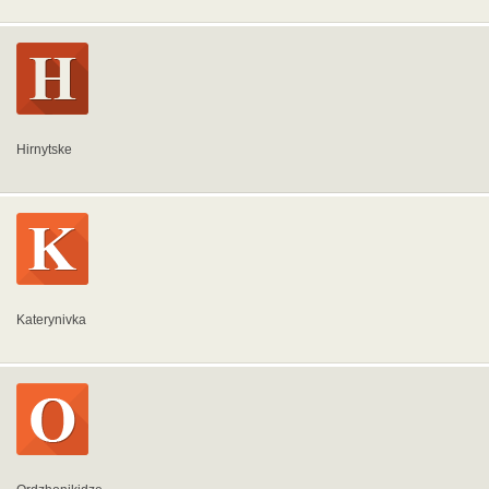
Hirnytske
Katerynivka