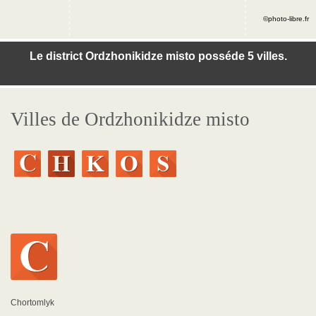
©photo-libre.fr
Le district Ordzhonikidze misto posséde 5 villes.
Villes de Ordzhonikidze misto
Chortomlyk