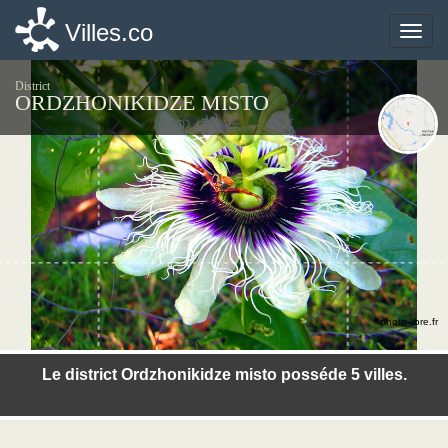
Villes.co
Villes.co
Toggle
Toggle
naviga
naviga
District
ORDZHONIKIDZE MISTO
©photo-libre.fr
Le district Ordzhonikidze misto posséde 5 villes.