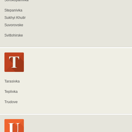
Sorokopanivka
Stepanivka
Sukhyi Khutir
Suvorovske
Svitlohirske
Tarasivka
Teplivka
Trudove