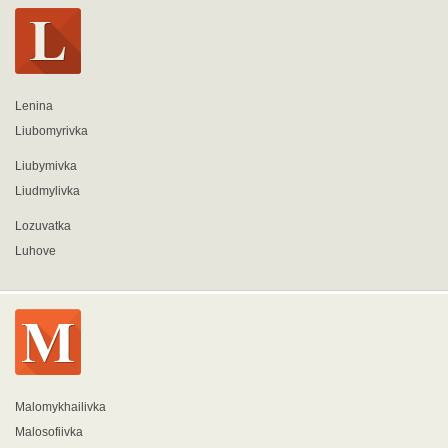
Lenina
Liubomyrivka
Liubymivka
Liudmylivka
Lozuvatka
Luhove
Malomykhailivka
Malosofiivka