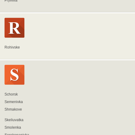
Pryvillia
Rohivske
Schorsk
Semenivka
Shmakove
Skeliuvatka
Smolenka