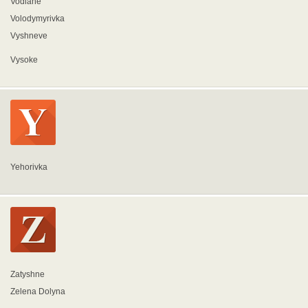
Vodiane
Volodymyrivka
Vyshneve
Vysoke
Yehorivka
Zatyshne
Zelena Dolyna