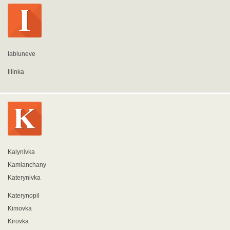
Iabluneve
Illinka
Kalynivka
Kamianchany
Katerynivka
Katerynopil
Kimovka
Kirovka