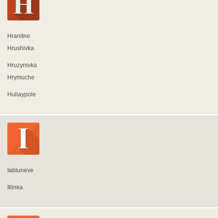
Hranitne
Hrushivka
Hruzynivka
Hrymuche
Huliaypole
Iabluneve
Illinka