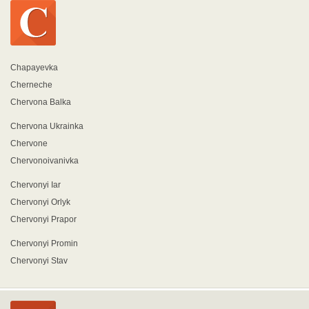
Chapayevka
Cherneche
Chervona Balka
Chervona Ukrainka
Chervone
Chervonoivanivka
Chervonyi Iar
Chervonyi Orlyk
Chervonyi Prapor
Chervonyi Promin
Chervonyi Stav