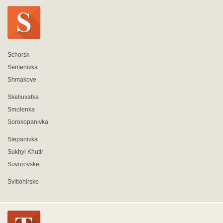
Schorsk
Semenivka
Shmakove
Skeliuvatka
Smolenka
Sorokopanivka
Stepanivka
Sukhyi Khutir
Suvorovske
Svitlohirske