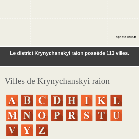
©photo-libre.fr
Le district Krynychanskyi raion posséde 113 villes.
Villes de Krynychanskyi raion