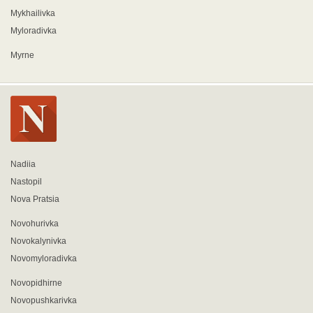
Mykhailivka
Myloradivka
Myrne
Nadiia
Nastopil
Nova Pratsia
Novohurivka
Novokalynivka
Novomyloradivka
Novopidhirne
Novopushkarivka