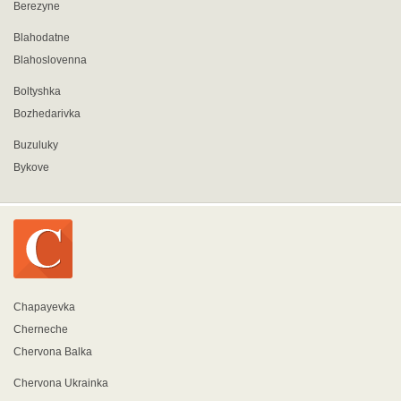
Berezyne
Blahodatne
Blahoslovenna
Boltyshka
Bozhedarivka
Buzuluky
Bykove
Chapayevka
Cherneche
Chervona Balka
Chervona Ukrainka