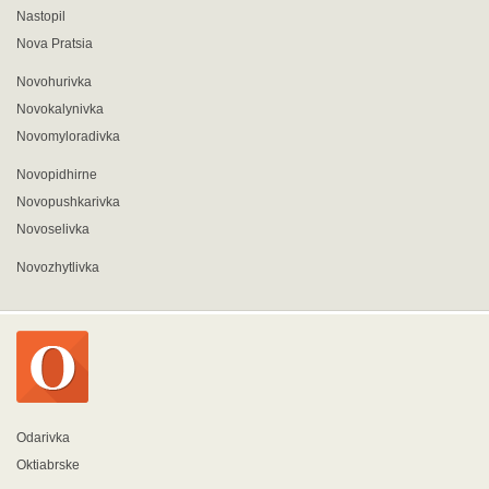
Nastopil
Nova Pratsia
Novohurivka
Novokalynivka
Novomyloradivka
Novopidhirne
Novopushkarivka
Novoselivka
Novozhytlivka
Odarivka
Oktiabrske