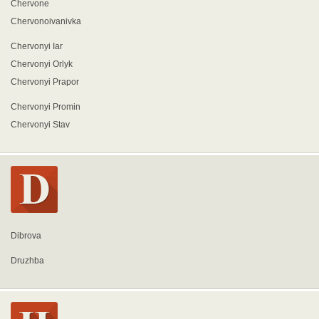
Chervone
Chervonoivanivka
Chervonyi Iar
Chervonyi Orlyk
Chervonyi Prapor
Chervonyi Promin
Chervonyi Stav
Dibrova
Druzhba