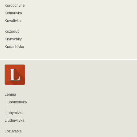
Korobchyne
Kotliarivka
Kovalivka
Kozodub
Krynychky
Kudashivka
Lenina
Liubomyrivka
Liubymivka
Liudmylivka
Lozuvatka