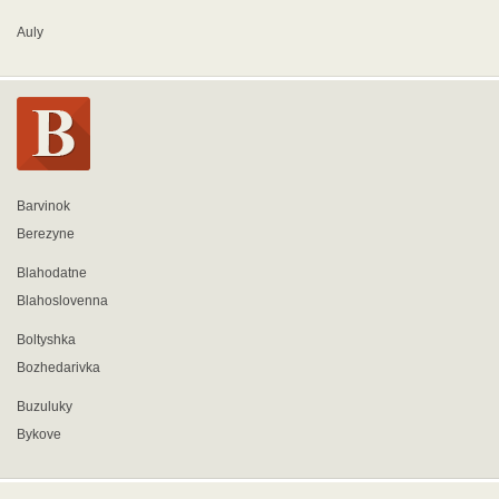
Auly
Barvinok
Berezyne
Blahodatne
Blahoslovenna
Boltyshka
Bozhedarivka
Buzuluky
Bykove