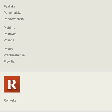
Pavlivka
Pervomaiske
Pervozvanivka
Pidhirne
Pokrovka
Poliana
Potoky
Preobrazhenka
Pryvillia
Rohivske