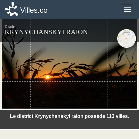
Villes.co
Villes.co
Toggle
Toggle
naviga
naviga
District
KRYNYCHANSKYI RAION
©photo-libre.fr
Le district Krynychanskyi raion posséde 113 villes.