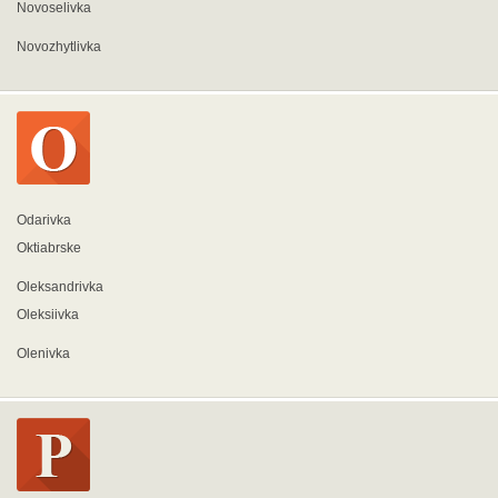
Novoselivka
Novozhytlivka
Odarivka
Oktiabrske
Oleksandrivka
Oleksiivka
Olenivka