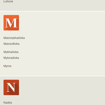
Luhove
Malomykhailivka
Malosofiivka
Mykhailivka
Myloradivka
Myrne
Nadiia