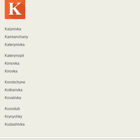
Kalynivka
Kamianchany
Katerynivka
Katerynopil
Kimovka
Kirovka
Korobchyne
Kotliarivka
Kovalivka
Kozodub
Krynychky
Kudashivka