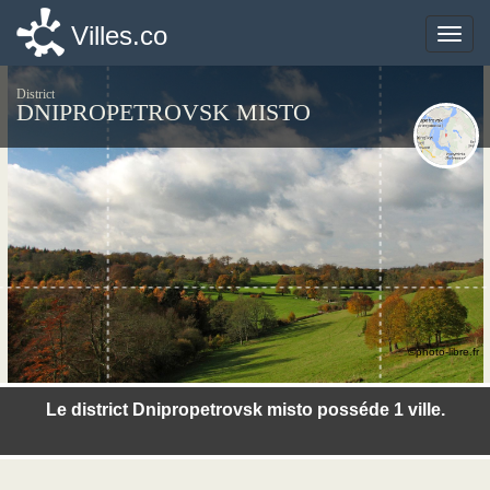
Villes.co
Villes.co
Toggle
Toggle
naviga
naviga
District
DNIPROPETROVSK MISTO
©photo-libre.fr
Le district Dnipropetrovsk misto posséde 1 ville.