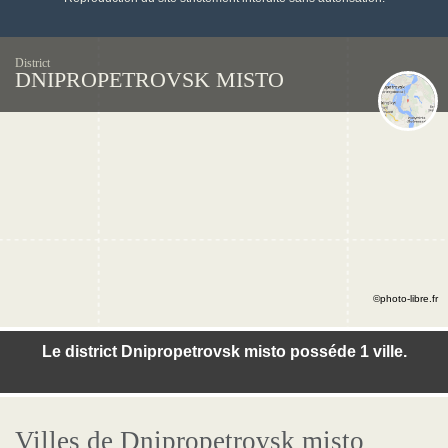
District
DNIPROPETROVSK MISTO
©photo-libre.fr
Le district Dnipropetrovsk misto posséde 1 ville.
Villes de Dnipropetrovsk misto