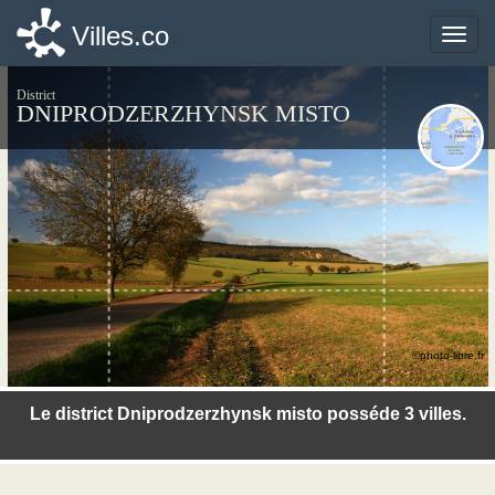
Villes.co
Villes.co
Toggle
Toggle
naviga
naviga
District
DNIPRODZERZHYNSK MISTO
©photo-libre.fr
Le district Dniprodzerzhynsk misto posséde 3 villes.