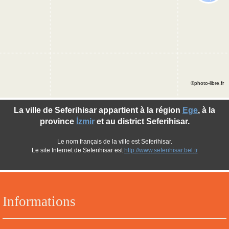
©photo-libre.fr
La ville de Seferihisar appartient à la région
Ege
, à la
province
İzmir
et au district Seferihisar.
Le nom français de la ville est Seferihisar.
Le site Internet de Seferihisar est
http://www.seferihisar.bel.tr
Informations