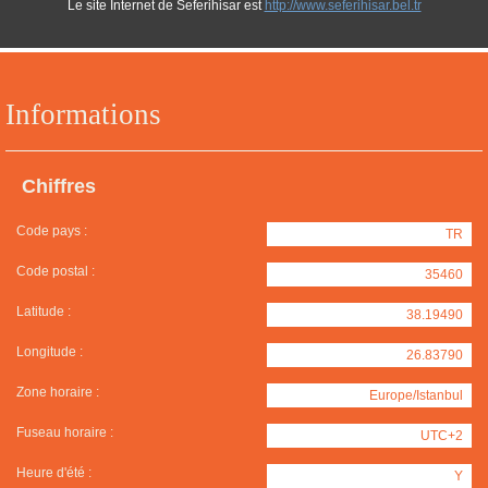
Le site Internet de Seferihisar est
http://www.seferihisar.bel.tr
Informations
Chiffres
Code pays :
TR
Code postal :
35460
Latitude :
38.19490
Longitude :
26.83790
Zone horaire :
Europe/Istanbul
Fuseau horaire :
UTC+2
Heure d'été :
Y