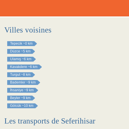
Villes voisines
Tepecik
~0 km
Düzce
~5 km
Ulamış
~6 km
Kavakdere
~6 km
Turgut
~8 km
Bademler
~9 km
İhsaniye
~9 km
Beyler
~9 km
Gölcük
~10 km
Les transports de Seferihisar