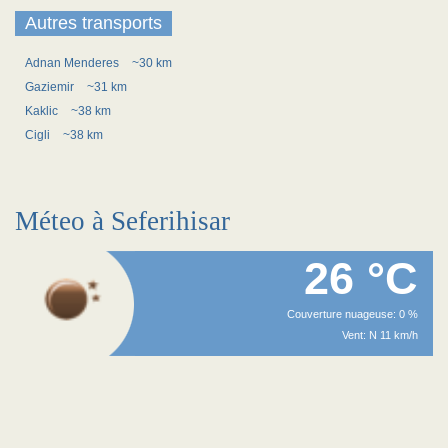
Autres transports
Adnan Menderes
~30 km
Gaziemir
~31 km
Kaklic
~38 km
Cigli
~38 km
Méteo à Seferihisar
26 °C
Couverture nuageuse: 0 %
Vent: N 11 km/h