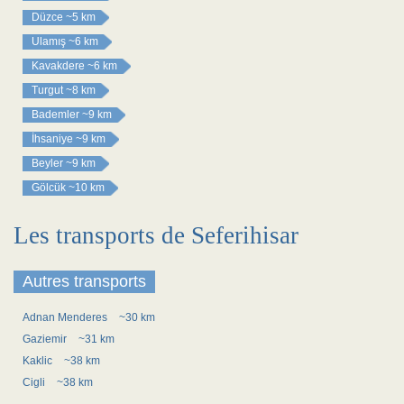
Düzce
~5 km
Ulamış
~6 km
Kavakdere
~6 km
Turgut
~8 km
Bademler
~9 km
İhsaniye
~9 km
Beyler
~9 km
Gölcük
~10 km
Les transports de Seferihisar
Autres transports
Adnan Menderes
~30 km
Gaziemir
~31 km
Kaklic
~38 km
Cigli
~38 km