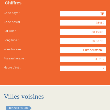
Chiffres
Code pays :
TR
Code postal :
35460
Latitude :
38.19490
Longitude :
26.83790
Zone horaire :
Europe/Istanbul
Fuseau horaire :
UTC+2
Heure d'été :
Y
Villes voisines
Tepecik
~0 km