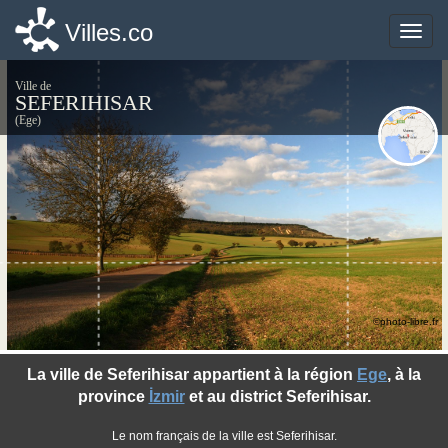
Villes.co
Villes.co
Toggle
Toggle
naviga
naviga
Ville de
SEFERIHISAR
(Ege)
©photo-libre.fr
La ville de Seferihisar appartient à la région
Ege
, à la
province
İzmir
et au district Seferihisar.
Le nom français de la ville est Seferihisar.