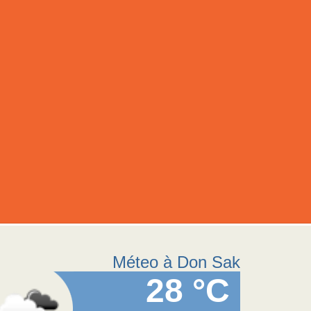
Méteo à Don Sak
28 °C