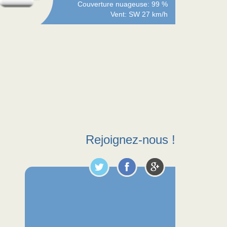
Couverture nuageuse: 99 %
Vent: SW 27 km/h
Rejoignez-nous !