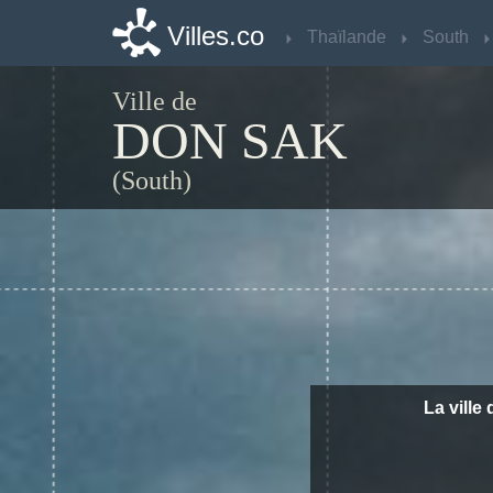
Villes.co
Villes.co
Thaïlande
Thaïlande
South
South
Ville de
DON SAK
(South)
La ville