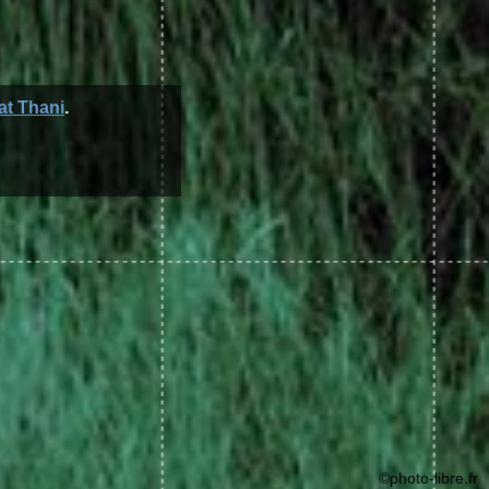
at Thani
.
©photo-libre.fr