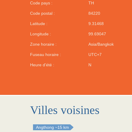
Code pays :
TH
Code postal :
84220
Latitude :
9.31468
Longitude :
99.69047
Zone horaire :
Asia/Bangkok
Fuseau horaire :
UTC+7
Heure d'été :
N
Villes voisines
Angthong
~15 km