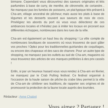
birmane. Cependant vous découvrirez des saveurs originales et très
parfumées à base de curry, de menthe, de citronnelle, de coriandre...
Ne manquez pas les fumées de poissons, un plat typique très présent à
Cha-am, village ancestral de pêcheur, mais aussi les plats à base de
légumes et les desserts souvent aux saveurs de noix de coco.
Privilégiez les abords du port où vous vous délecterez de ces
ambiances locales et n'hésitez pas à imiter les locaux en picorant aux
différentes échoppes, nombreuses dans les rues de la ville.
Cha-am est également un haut lieu du shopping ! La ville compte de
nombreuses boutiques de souvenirs où vous trouverez de quoi gâter
vos proches ! Optez pour les traditionnelles guirlandes de coquillages,
ou encore des chapeaux et des sacs de chanvre. Pour un autre type de
shopping, ne manquez pas les outlets au sud de Cha-am, magasins où
vous trouverez des articles de vos marques préférées à des prix cassés
!
Enfin, si par un heureux hasard vous vous rendez à Cha-am en février,
ne manquez par le Crab Pulling festival. Ce festival organisé à
l'occasion de la haute saison de pêche du crabe bleu permet à la ville
de Cha-am de célébrer ses traditions, de rappeler ses origines et de
promouvoir la protection de la faune locale auprès des touristes.
Rédacteur :
Anne Chabot
Vous aimez ? Partagez !