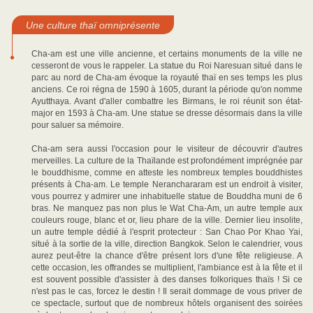
Une culture thaï omniprésente
Cha-am est une ville ancienne, et certains monuments de la ville ne
cesseront de vous le rappeler. La statue du Roi Naresuan situé dans le
parc au nord de Cha-am évoque la royauté thaï en ses temps les plus
anciens. Ce roi régna de 1590 à 1605, durant la période qu'on nomme
Ayutthaya. Avant d'aller combattre les Birmans, le roi réunit son état-
major en 1593 à Cha-am. Une statue se dresse désormais dans la ville
pour saluer sa mémoire.
Cha-am sera aussi l'occasion pour le visiteur de découvrir d'autres
merveilles. La culture de la Thaïlande est profondément imprégnée par
le bouddhisme, comme en atteste les nombreux temples bouddhistes
présents à Cha-am. Le temple Neranchararam est un endroit à visiter,
vous pourrez y admirer une inhabituelle statue de Bouddha muni de 6
bras. Ne manquez pas non plus le Wat Cha-Am, un autre temple aux
couleurs rouge, blanc et or, lieu phare de la ville. Dernier lieu insolite,
un autre temple dédié à l'esprit protecteur : San Chao Por Khao Yai,
situé à la sortie de la ville, direction Bangkok. Selon le calendrier, vous
aurez peut-être la chance d'être présent lors d'une fête religieuse. A
cette occasion, les offrandes se multiplient, l'ambiance est à la fête et il
est souvent possible d'assister à des danses folkoriques thaïs ! Si ce
n'est pas le cas, forcez le destin ! Il serait dommage de vous priver de
ce spectacle, surtout que de nombreux hôtels organisent des soirées