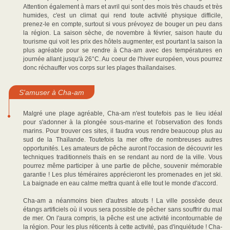
Attention également à mars et avril qui sont des mois très chauds et très
humides, c'est un climat qui rend toute activité physique difficile,
prenez-le en compte, surtout si vous prévoyez de bouger un peu dans
la région. La saison sèche, de novembre à février, saison haute du
tourisme qui voit les prix des hôtels augmenter, est pourtant la saison la
plus agréable pour se rendre à Cha-am avec des températures en
journée allant jusqu'à 26°C. Au coeur de l'hiver européen, vous pourrez
donc réchauffer vos corps sur les plages thaïlandaises.
S'amuser à Cha-am
Malgré une plage agréable, Cha-am n'est toutefois pas le lieu idéal
pour s'adonner à la plongée sous-marine et l'observation des fonds
marins. Pour trouver ces sites, il faudra vous rendre beaucoup plus au
sud de la Thaïlande. Toutefois la mer offre de nombreuses autres
opportunités. Les amateurs de pêche auront l'occasion de découvrir les
techniques traditionnels thaïs en se rendant au nord de la ville. Vous
pourrez même participer à une partie de pêche, souvenir mémorable
garantie ! Les plus téméraires apprécieront les promenades en jet ski.
La baignade en eau calme mettra quant à elle tout le monde d'accord.
Cha-am a néanmoins bien d'autres atouts ! La ville possède deux
étangs artificiels où il vous sera possible de pêcher sans souffrir du mal
de mer. On l'aura compris, la pêche est une activité incontournable de
la région. Pour les plus réticents à cette activité, pas d'inquiétude ! Cha-