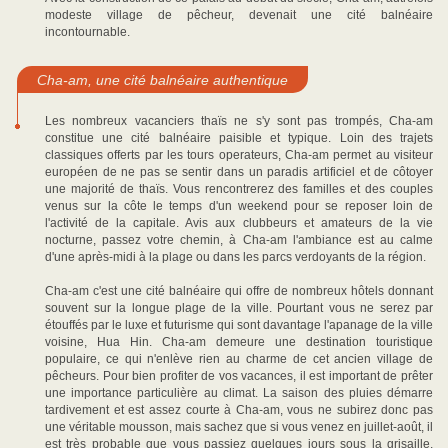
modeste village de pêcheur, devenait une cité balnéaire
incontournable.
Cha-am, une cité balnéaire authentique
Les nombreux vacanciers thaïs ne s'y sont pas trompés, Cha-am
constitue une cité balnéaire paisible et typique. Loin des trajets
classiques offerts par les tours operateurs, Cha-am permet au visiteur
européen de ne pas se sentir dans un paradis artificiel et de côtoyer
une majorité de thaïs. Vous rencontrerez des familles et des couples
venus sur la côte le temps d'un weekend pour se reposer loin de
l'activité de la capitale. Avis aux clubbeurs et amateurs de la vie
nocturne, passez votre chemin, à Cha-am l'ambiance est au calme
d'une après-midi à la plage ou dans les parcs verdoyants de la région.
Cha-am c'est une cité balnéaire qui offre de nombreux hôtels donnant
souvent sur la longue plage de la ville. Pourtant vous ne serez par
étouffés par le luxe et futurisme qui sont davantage l'apanage de la ville
voisine, Hua Hin. Cha-am demeure une destination touristique
populaire, ce qui n'enlève rien au charme de cet ancien village de
pêcheurs. Pour bien profiter de vos vacances, il est important de prêter
une importance particulière au climat. La saison des pluies démarre
tardivement et est assez courte à Cha-am, vous ne subirez donc pas
une véritable mousson, mais sachez que si vous venez en juillet-août, il
est très probable que vous passiez quelques jours sous la grisaille.