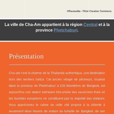
©Rautasilta - Flickr Creative Commons
La ville de Cha-Am appartient à la région
Central
et à la
province
Phetchaburi
.
Présentation
Cha-am c'est le charme de la Thaïlande authentique, une destination
hors des sentiers battus. Cet ancien village de pêcheurs, localisé
dans la province de Phetchaburi à 150 kilomètres de Bangkok, est
aujourd'hui une station balnéaire très prisée des vacanciers thaïs où
les touristes européens ne constituent pas la majorité des visiteurs.
Vous apprécierez le calme de cette cité propice à la détente à
seulement deux heures de voiture du tumulte de Bangkok, de son