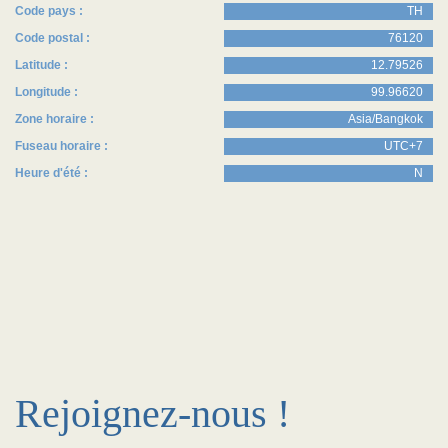
Code pays :
TH
Code postal :
76120
Latitude :
12.79526
Longitude :
99.96620
Zone horaire :
Asia/Bangkok
Fuseau horaire :
UTC+7
Heure d'été :
N
Rejoignez-nous !