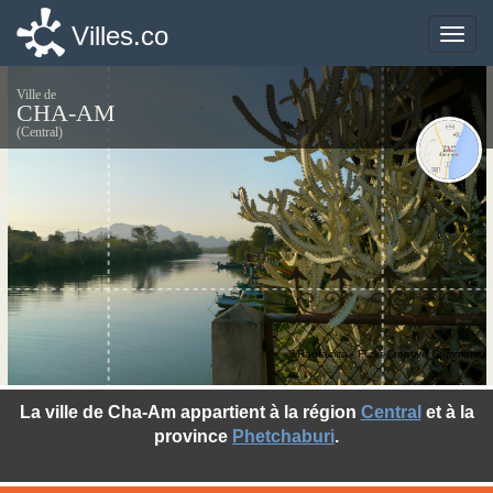
Villes.co
Villes.co
Toggle
Toggle
naviga
naviga
Ville de
CHA-AM
(Central)
©Rautasilta - Flickr Creative Commons
La ville de Cha-Am appartient à la région
Central
et à la
province
Phetchaburi
.