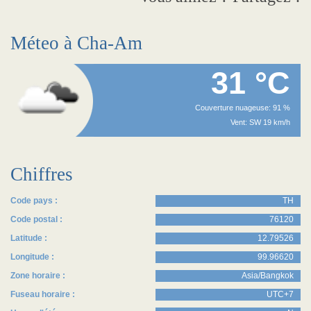
Méteo à Cha-Am
31 °C
Couverture nuageuse: 91 %
Vent: SW 19 km/h
Chiffres
Code pays :
TH
Code postal :
76120
Latitude :
12.79526
Longitude :
99.96620
Zone horaire :
Asia/Bangkok
Fuseau horaire :
UTC+7