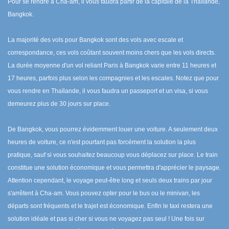
Pour se rendre à Cha-am, il vous faudra partir de la capitale de la Thaïlande,
Bangkok.
La majorité des vols pour Bangkok sont des vols avec escale et
correspondance, ces vols coûtant souvent moins chers que les vols directs.
La durée moyenne d'un vol reliant Paris à Bangkok varie entre 11 heures et
17 heures, parfois plus selon les compagnies et les escales. Notez que pour
vous rendre en Thaïlande, il vous faudra un passeport et un visa, si vous
demeurez plus de 30 jours sur place.
De Bangkok, vous pourrez évidemment louer une voiture. A seulement deux
heures de voiture, ce n'est pourtant pas forcément la solution la plus
pratique, sauf si vous souhaitez beaucoup vous déplacez sur place. Le train
constitue une solution économique et vous permettra d'apprécier le paysage.
Attention cependant, le voyage peut-être long et seuls deux trains par jour
s'arrêtent à Cha-am. Vous pouvez opter pour le bus ou le minivan, les
départs sont fréquents et le trajet est économique. Enfin le taxi restera une
solution idéale et pas si cher si vous ne voyagez pas seul ! Une fois sur