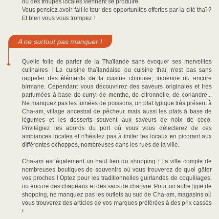
où des troupes locales viennent se produire.
Vous pensiez avoir fait le tour des opportunités offertes par la cité thaï ?
Et bien vous vous trompez !
A ne surtout pas manquer !
Quelle folie de parler de la Thaïlande sans évoquer ses merveilles
culinaires ! La cuisine thaïlandaise ou cuisine thaï, n'est pas sans
rappeler des éléments de la cuisine chinoise, indienne ou encore
birmane. Cependant vous découvrirez des saveurs originales et très
parfumées à base de curry, de menthe, de citronnelle, de coriandre...
Ne manquez pas les fumées de poissons, un plat typique très présent à
Cha-am, village ancestral de pêcheur, mais aussi les plats à base de
légumes et les desserts souvent aux saveurs de noix de coco.
Privilégiez les abords du port où vous vous délecterez de ces
ambiances locales et n'hésitez pas à imiter les locaux en picorant aux
différentes échoppes, nombreuses dans les rues de la ville.
Cha-am est également un haut lieu du shopping ! La ville compte de
nombreuses boutiques de souvenirs où vous trouverez de quoi gâter
vos proches ! Optez pour les traditionnelles guirlandes de coquillages,
ou encore des chapeaux et des sacs de chanvre. Pour un autre type de
shopping, ne manquez pas les outlets au sud de Cha-am, magasins où
vous trouverez des articles de vos marques préférées à des prix cassés
!