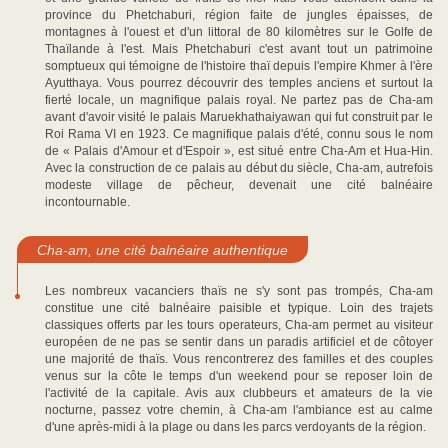
province du Phetchaburi, région faite de jungles épaisses, de
montagnes à l'ouest et d'un littoral de 80 kilomètres sur le Golfe de
Thaïlande à l'est. Mais Phetchaburi c'est avant tout un patrimoine
somptueux qui témoigne de l'histoire thaï depuis l'empire Khmer à l'ère
Ayutthaya. Vous pourrez découvrir des temples anciens et surtout la
fierté locale, un magnifique palais royal. Ne partez pas de Cha-am
avant d'avoir visité le palais Maruekhathaiyawan qui fut construit par le
Roi Rama VI en 1923. Ce magnifique palais d'été, connu sous le nom
de « Palais d'Amour et d'Espoir », est situé entre Cha-Am et Hua-Hin.
Avec la construction de ce palais au début du siècle, Cha-am, autrefois
modeste village de pêcheur, devenait une cité balnéaire
incontournable.
Cha-am, une cité balnéaire authentique
Les nombreux vacanciers thaïs ne s'y sont pas trompés, Cha-am
constitue une cité balnéaire paisible et typique. Loin des trajets
classiques offerts par les tours operateurs, Cha-am permet au visiteur
européen de ne pas se sentir dans un paradis artificiel et de côtoyer
une majorité de thaïs. Vous rencontrerez des familles et des couples
venus sur la côte le temps d'un weekend pour se reposer loin de
l'activité de la capitale. Avis aux clubbeurs et amateurs de la vie
nocturne, passez votre chemin, à Cha-am l'ambiance est au calme
d'une après-midi à la plage ou dans les parcs verdoyants de la région.