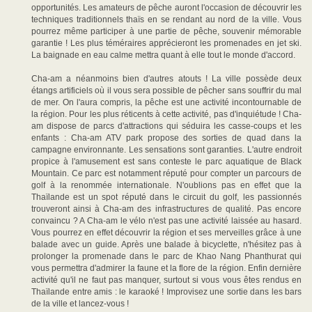
opportunités. Les amateurs de pêche auront l'occasion de découvrir les
techniques traditionnels thaïs en se rendant au nord de la ville. Vous
pourrez même participer à une partie de pêche, souvenir mémorable
garantie ! Les plus téméraires apprécieront les promenades en jet ski.
La baignade en eau calme mettra quant à elle tout le monde d'accord.
Cha-am a néanmoins bien d'autres atouts ! La ville possède deux
étangs artificiels où il vous sera possible de pêcher sans souffrir du mal
de mer. On l'aura compris, la pêche est une activité incontournable de
la région. Pour les plus réticents à cette activité, pas d'inquiétude ! Cha-
am dispose de parcs d'attractions qui séduira les casse-coups et les
enfants : Cha-am ATV park propose des sorties de quad dans la
campagne environnante. Les sensations sont garanties. L'autre endroit
propice à l'amusement est sans conteste le parc aquatique de Black
Mountain. Ce parc est notamment réputé pour compter un parcours de
golf à la renommée internationale. N'oublions pas en effet que la
Thaïlande est un spot réputé dans le circuit du golf, les passionnés
trouveront ainsi à Cha-am des infrastructures de qualité. Pas encore
convaincu ? A Cha-am le vélo n'est pas une activité laissée au hasard.
Vous pourrez en effet découvrir la région et ses merveilles grâce à une
balade avec un guide. Après une balade à bicyclette, n'hésitez pas à
prolonger la promenade dans le parc de Khao Nang Phanthurat qui
vous permettra d'admirer la faune et la flore de la région. Enfin dernière
activité qu'il ne faut pas manquer, surtout si vous vous êtes rendus en
Thaïlande entre amis : le karaoké ! Improvisez une sortie dans les bars
de la ville et lancez-vous !