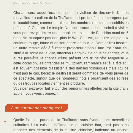
pour saluer sa mémoire.
Cha-am sera aussi l'occasion pour le visiteur de découvrir d'autres
merveilles. La culture de la Thaïlande est profondément imprégnée par
le bouddhisme, comme en atteste les nombreux temples bouddhistes
présents à Cha-am. Le temple Neranchararam est un endroit à visiter,
vous pourrez y admirer une inhabituelle statue de Bouddha muni de 6
bras. Ne manquez pas non plus le Wat Cha-Am, un autre temple aux
couleurs rouge, blanc et or, lieu phare de la ville. Dernier lieu insolite,
un autre temple dédié à l'esprit protecteur : San Chao Por Khao Yai,
situé à la sortie de la ville, direction Bangkok. Selon le calendrier, vous
aurez peut-être la chance d'être présent lors d'une fête religieuse. A
cette occasion, les offrandes se multiplient, l'ambiance est à la fête et il
est souvent possible d'assister à des danses folkoriques thaïs ! Si ce
n'est pas le cas, forcez le destin ! Il serait dommage de vous priver de
ce spectacle, surtout que de nombreux hôtels organisent des soirées
où des troupes locales viennent se produire.
Vous pensiez avoir fait le tour des opportunités offertes par la cité thaï ?
Et bien vous vous trompez !
A ne surtout pas manquer !
Quelle folie de parler de la Thaïlande sans évoquer ses merveilles
culinaires ! La cuisine thaïlandaise ou cuisine thaï, n'est pas sans
rappeler des éléments de la cuisine chinoise, indienne ou encore