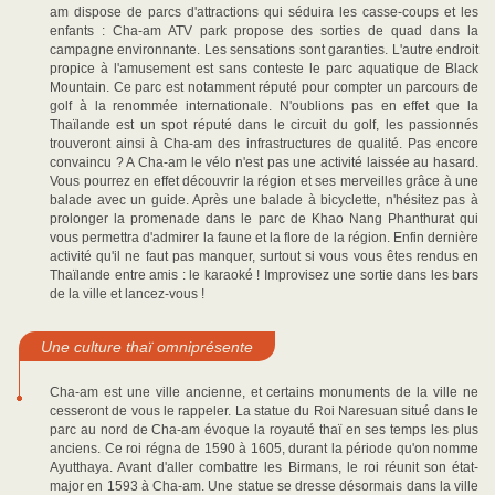
am dispose de parcs d'attractions qui séduira les casse-coups et les
enfants : Cha-am ATV park propose des sorties de quad dans la
campagne environnante. Les sensations sont garanties. L'autre endroit
propice à l'amusement est sans conteste le parc aquatique de Black
Mountain. Ce parc est notamment réputé pour compter un parcours de
golf à la renommée internationale. N'oublions pas en effet que la
Thaïlande est un spot réputé dans le circuit du golf, les passionnés
trouveront ainsi à Cha-am des infrastructures de qualité. Pas encore
convaincu ? A Cha-am le vélo n'est pas une activité laissée au hasard.
Vous pourrez en effet découvrir la région et ses merveilles grâce à une
balade avec un guide. Après une balade à bicyclette, n'hésitez pas à
prolonger la promenade dans le parc de Khao Nang Phanthurat qui
vous permettra d'admirer la faune et la flore de la région. Enfin dernière
activité qu'il ne faut pas manquer, surtout si vous vous êtes rendus en
Thaïlande entre amis : le karaoké ! Improvisez une sortie dans les bars
de la ville et lancez-vous !
Une culture thaï omniprésente
Cha-am est une ville ancienne, et certains monuments de la ville ne
cesseront de vous le rappeler. La statue du Roi Naresuan situé dans le
parc au nord de Cha-am évoque la royauté thaï en ses temps les plus
anciens. Ce roi régna de 1590 à 1605, durant la période qu'on nomme
Ayutthaya. Avant d'aller combattre les Birmans, le roi réunit son état-
major en 1593 à Cha-am. Une statue se dresse désormais dans la ville