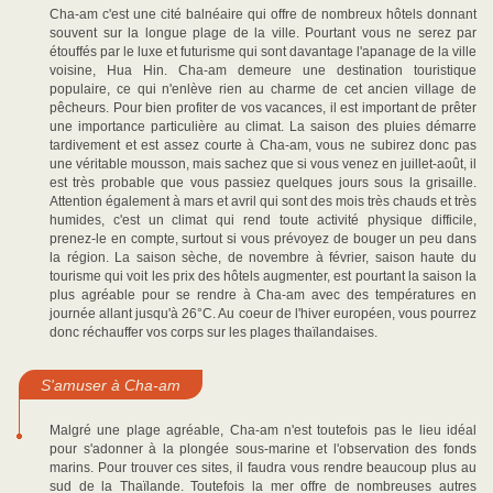
Cha-am c'est une cité balnéaire qui offre de nombreux hôtels donnant
souvent sur la longue plage de la ville. Pourtant vous ne serez par
étouffés par le luxe et futurisme qui sont davantage l'apanage de la ville
voisine, Hua Hin. Cha-am demeure une destination touristique
populaire, ce qui n'enlève rien au charme de cet ancien village de
pêcheurs. Pour bien profiter de vos vacances, il est important de prêter
une importance particulière au climat. La saison des pluies démarre
tardivement et est assez courte à Cha-am, vous ne subirez donc pas
une véritable mousson, mais sachez que si vous venez en juillet-août, il
est très probable que vous passiez quelques jours sous la grisaille.
Attention également à mars et avril qui sont des mois très chauds et très
humides, c'est un climat qui rend toute activité physique difficile,
prenez-le en compte, surtout si vous prévoyez de bouger un peu dans
la région. La saison sèche, de novembre à février, saison haute du
tourisme qui voit les prix des hôtels augmenter, est pourtant la saison la
plus agréable pour se rendre à Cha-am avec des températures en
journée allant jusqu'à 26°C. Au coeur de l'hiver européen, vous pourrez
donc réchauffer vos corps sur les plages thaïlandaises.
S'amuser à Cha-am
Malgré une plage agréable, Cha-am n'est toutefois pas le lieu idéal
pour s'adonner à la plongée sous-marine et l'observation des fonds
marins. Pour trouver ces sites, il faudra vous rendre beaucoup plus au
sud de la Thaïlande. Toutefois la mer offre de nombreuses autres