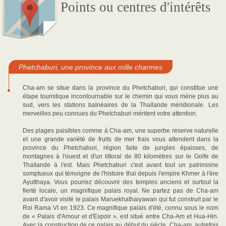
Points ou centres d'intérêts
Phetchaburi, une province aux mille charmes
Cha-am se situe dans la province du Phetchaburi, qui constitue une
étape touristique incontournable sur le chemin qui vous mène plus au
sud, vers les stations balnéaires de la Thaïlande méridionale. Les
merveilles peu connues du Phetchaburi méritent votre attention.
Des plages paisibles comme à Cha-am, une superbe réserve naturelle
et une grande variété de fruits de mer frais vous attendent dans la
province du Phetchaburi, région faite de jungles épaisses, de
montagnes à l'ouest et d'un littoral de 80 kilomètres sur le Golfe de
Thaïlande à l'est. Mais Phetchaburi c'est avant tout un patrimoine
somptueux qui témoigne de l'histoire thaï depuis l'empire Khmer à l'ère
Ayutthaya. Vous pourrez découvrir des temples anciens et surtout la
fierté locale, un magnifique palais royal. Ne partez pas de Cha-am
avant d'avoir visité le palais Maruekhathaiyawan qui fut construit par le
Roi Rama VI en 1923. Ce magnifique palais d'été, connu sous le nom
de « Palais d'Amour et d'Espoir », est situé entre Cha-Am et Hua-Hin.
Avec la construction de ce palais au début du siècle, Cha-am, autrefois