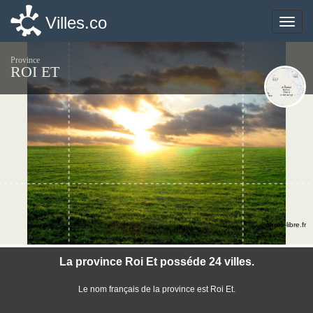
Villes.co
Villes.co
Toggle
Toggle
naviga
naviga
Province
ROI ET
©photo-libre.fr
La province Roi Et posséde 24 villes.
Le nom français de la province est Roi Et.