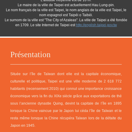
L'altitude moyenne est de 10 m.
Le maire de la ville de Taipei est actuellement Hau Lung-pin.
Le nom français de la ville est Taipei, le nom anglais de la ville est Taipei, le
nom espagnol est Taipéi o Taibéi.
Le surnom de la ville est "The City of Azaleas". La ville de Taipei a été fondée
en 1709. Le site Internet de Taipei est
http://english.taipei.gov.tw
Présentation
Située sur l’île de Taïwan dont elle est la capitale économique,
culturelle et politique, Taipei est une ville moderne de 2 618 772
habitants (recensement 2010) qui connut une importance croissance
économique vers la fin du XIXe siècle grâce aux exportations de thé
sous l’ancienne dynastie Quing, devint la capitale de l’île en 1895
lorsque la Chine vaincue par le Japon lui céda l’île de Taïwan et le
resta même lorsque la Chine récupéra Taïwan lors de la défaite du
Japon en 1945.