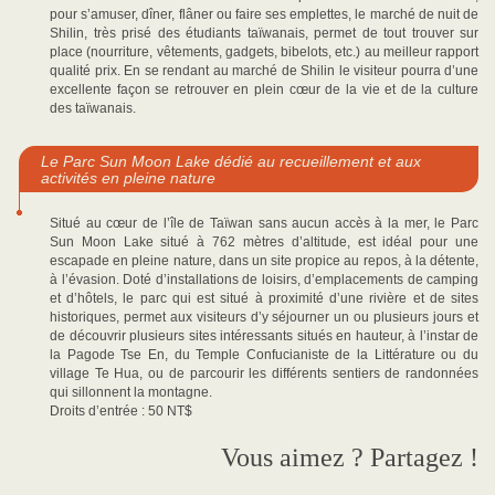
pour s’amuser, dîner, flâner ou faire ses emplettes, le marché de nuit de
Shilin, très prisé des étudiants taïwanais, permet de tout trouver sur
place (nourriture, vêtements, gadgets, bibelots, etc.) au meilleur rapport
qualité prix. En se rendant au marché de Shilin le visiteur pourra d’une
excellente façon se retrouver en plein cœur de la vie et de la culture
des taïwanais.
Le Parc Sun Moon Lake dédié au recueillement et aux
activités en pleine nature
Situé au cœur de l’île de Taïwan sans aucun accès à la mer, le Parc
Sun Moon Lake situé à 762 mètres d’altitude, est idéal pour une
escapade en pleine nature, dans un site propice au repos, à la détente,
à l’évasion. Doté d’installations de loisirs, d’emplacements de camping
et d’hôtels, le parc qui est situé à proximité d’une rivière et de sites
historiques, permet aux visiteurs d’y séjourner un ou plusieurs jours et
de découvrir plusieurs sites intéressants situés en hauteur, à l’instar de
la Pagode Tse En, du Temple Confucianiste de la Littérature ou du
village Te Hua, ou de parcourir les différents sentiers de randonnées
qui sillonnent la montagne.
Droits d’entrée : 50 NT$
Vous aimez ? Partagez !