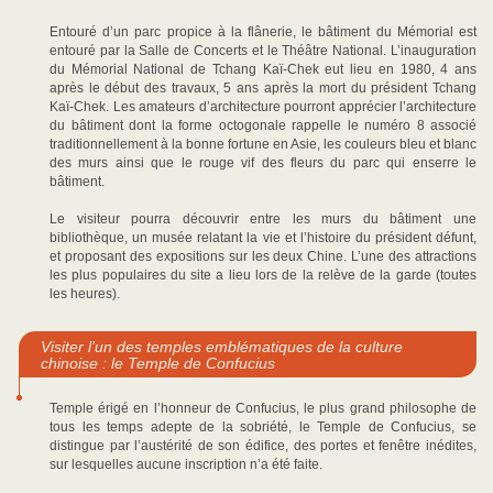
Entouré d’un parc propice à la flânerie, le bâtiment du Mémorial est
entouré par la Salle de Concerts et le Théâtre National. L’inauguration
du Mémorial National de Tchang Kaï-Chek eut lieu en 1980, 4 ans
après le début des travaux, 5 ans après la mort du président Tchang
Kaï-Chek. Les amateurs d’architecture pourront apprécier l’architecture
du bâtiment dont la forme octogonale rappelle le numéro 8 associé
traditionnellement à la bonne fortune en Asie, les couleurs bleu et blanc
des murs ainsi que le rouge vif des fleurs du parc qui enserre le
bâtiment.
Le visiteur pourra découvrir entre les murs du bâtiment une
bibliothèque, un musée relatant la vie et l’histoire du président défunt,
et proposant des expositions sur les deux Chine. L’une des attractions
les plus populaires du site a lieu lors de la relève de la garde (toutes
les heures).
Visiter l’un des temples emblématiques de la culture
chinoise : le Temple de Confucius
Temple érigé en l’honneur de Confucius, le plus grand philosophe de
tous les temps adepte de la sobriété, le Temple de Confucius, se
distingue par l’austérité de son édifice, des portes et fenêtre inédites,
sur lesquelles aucune inscription n’a été faite.