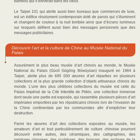
bambou qui s’élèverait dans les cieux.
Le Taipei 101 qui abrite aussi bien bureaux que commerces de luxe,
est un édifice résolument contemporain doté de parois qui s’illuminent
et changent de couleur à la nuit tombée ainsi que d’écrans lumineux
sur lesquels défilent aussi bien des messages personnels que des
messages publicitaires.
Découvrir l’art et la culture de Chine au Musée National du
Palais
Assurément le plus beau musée d’art chinois au monde, le Musée
National du Palais (Gúolì Gùgōng Bówùyùan) inauguré en 1964 à
Taipei, abrite plus de 695 000 œuvres d’art réparties en plusieurs
collections et la plus grande collection d’objets artisanaux chinois du
monde. L’une des plus célèbres collections du musée est celle du
Palais Impérial de la Cité Interdite de Pékin, une collection immense
dont seule une partie est exposée, qui rassemble plusieurs pièces d’art
impériales emportées par les républicains chinois lors de l’invasion de
la Chine continentale par les communistes afin d’empêcher leur
destruction.
Parmi les œuvres d’art des collections exposées au musée, les
amateurs d’art et tout particulièrement de culture chinoise pourront
découvrir entre autres, des céramiques, des calligraphies, des
peintures chinoises, des sculptures, des bronzes, des archives de la