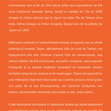
économique vers la fin du XIXe siècle grâce aux exportations de thé
sous l’ancienne dynastie Quing, devint la capitale de l’île en 1895
lorsque la Chine vaincue par le Japon lui céda l’île de Taïwan et le
resta même lorsque la Chine récupéra Taïwan lors de la défaite du
Japon en 1945.
Métropole culturelle à l’extraordinaire beauté et baignée par un climat
subtropical humide, Taipei, littéralement Ville du nord de Taiwan, est
typiquement une ville chinoise d’avant l’ère du communisme, aux
odeurs mêlées de thé et d’encens, au parler complexe, dans laquelle
l’Antiquité et le monde moderne coexistent en harmonie. Ancien
territoire composé de prairies et de marécages, Taipei est aujourd’hui
une métropole High-tech fascinante qui s’anime jusqu’à minuit grâce
aux pubs de la rue Shuangcheng, ses marchés nocturnes, ses
bistros, ses karaokés dispersés dans toute la ville, entre autres.
Cette destination touristique à l’ambiance festive qui abrite également
un patrimoine naturel ainsi qu’un patrimoine culturel de qualité est