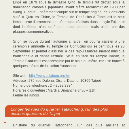
Erigé en 1879 sous la dynastie Qing, le temple fut détruit sous la
domination coloniale japonaise avant d’être reconstruit en 1930 par
Wang Yi-shun. Entièrement calqué sur le temple originel de Confucius
situé à Qufu en Chine, le Temple de Confucius à Tapei est le seul
temple orné d’ornements en céramique réalisés dans le style Fujian et
dont l’intérieur n’est orné pas aucun portrait, mais plutôt par des
plaques commémoratives.
Si on se trouve durant l’automne à Taipei, on pourra assister à une
cérémonie annuelle au Temple de Confucius qui se tient tous les 28
Septembre et permet d’assister à des réjouissances mêlant musique
traditionnelle et danse raffinée. Situé en face du Temple Baoan, le
Temple Confucius est accessible par le biais du métro, car il se trouve à
quelques mètres de la station Yuanshan.
Site web :
http://www.ct.taipeu.gov.tw
Adresse : 275, rue Dalong, District Datong, 10369 Taipei
Numéro de téléphone : 2 – 2592 3934
Horaires d’ouverture : Mardi à Dimanche 8h30 – 21h
Fermé les lundis
Longer les rues du quartier Tataocheng, l’un des plus
anciens quartiers de Taipei
L’histoire du quartier Tataocheng, l’un des plus anciens et