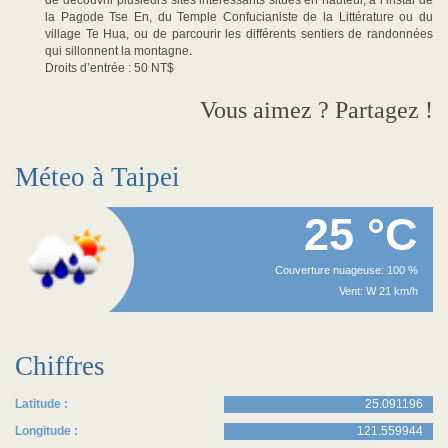
de découvrir plusieurs sites intéressants situés en hauteur, à l’instar de
la Pagode Tse En, du Temple Confucianiste de la Littérature ou du
village Te Hua, ou de parcourir les différents sentiers de randonnées
qui sillonnent la montagne.
Droits d’entrée : 50 NT$
Vous aimez ? Partagez !
Méteo à Taipei
25 °C
Couverture nuageuse: 100 %
Vent: W 21 km/h
Chiffres
Latitude :
25.091196
Longitude :
121.559944