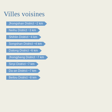
Villes voisines
Jhongshan District
~2 km
Neihu District
~3 km
Shihlin District
~4 km
Songshan District
~4 km
Datong District
~6 km
Jhongjheng District
~7 km
Sinyi District
~7 km
Da-an District
~7 km
Beitou District
~8 km