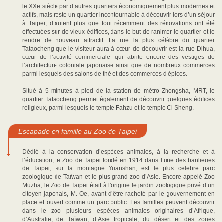
le XXe siècle par d’autres quartiers économiquement plus modernes et
actifs, mais reste un quartier incontournable à découvrir lors d’un séjour
à Taipei, d’autent plus que tout récemment des rénovations ont été
effectuées sur de vieux édifices, dans le but de ranimer le quartier et le
rendre de nouveau attractif. La rue la plus célèbre du quartier
Tataocheng que le visiteur aura à cœur de découvrir est la rue Dihua,
cœur de l’activité commerciale, qui abrite encore des vestiges de
l’architecture coloniale japonaise ainsi que de nombreux commerces
parmi lesquels des salons de thé et des commerces d’épices.
Situé à 5 minutes à pied de la station de métro Zhongsha, MRT, le
quartier Tataocheng permet également de découvrir quelques édifices
religieux, parmi lesquels le temple Fahzu et le temple Ci Sheng.
Escapade en famille au Zoo de Taipei
Dédié à la conservation d’espèces animales, à la recherche et à
l’éducation, le Zoo de Taipei fondé en 1914 dans l’une des banlieues
de Taipei, sur la montagne Yuanshan, est le plus célèbre parc
zoologique de Taïwan et le plus grand zoo d’Asie. Encore appelé Zoo
Muzha, le Zoo de Taipei était à l’origine le jardin zoologique privé d’un
citoyen japonais, M. Oe, avant d’être racheté par le gouvernement en
place et ouvert comme un parc public. Les familles peuvent découvrir
dans le zoo plusieurs espèces animales originaires d’Afrique,
d’Australie, de Taïwan, d’Asie tropicale, du désert et des zones