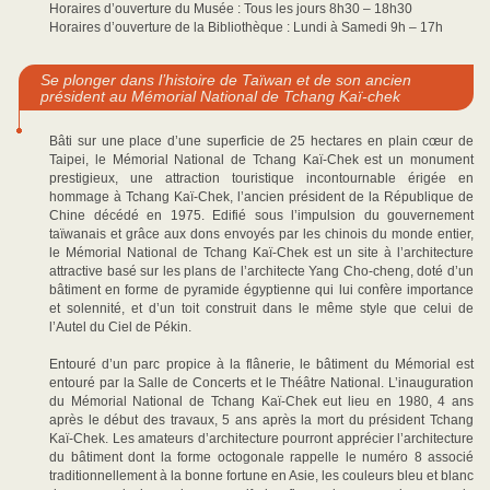
Horaires d’ouverture du Musée : Tous les jours 8h30 – 18h30
Horaires d’ouverture de la Bibliothèque : Lundi à Samedi 9h – 17h
Se plonger dans l’histoire de Taïwan et de son ancien
président au Mémorial National de Tchang Kaï-chek
Bâti sur une place d’une superficie de 25 hectares en plain cœur de
Taipei, le Mémorial National de Tchang Kaï-Chek est un monument
prestigieux, une attraction touristique incontournable érigée en
hommage à Tchang Kaï-Chek, l’ancien président de la République de
Chine décédé en 1975. Edifié sous l’impulsion du gouvernement
taïwanais et grâce aux dons envoyés par les chinois du monde entier,
le Mémorial National de Tchang Kaï-Chek est un site à l’architecture
attractive basé sur les plans de l’architecte Yang Cho-cheng, doté d’un
bâtiment en forme de pyramide égyptienne qui lui confère importance
et solennité, et d’un toit construit dans le même style que celui de
l’Autel du Ciel de Pékin.
Entouré d’un parc propice à la flânerie, le bâtiment du Mémorial est
entouré par la Salle de Concerts et le Théâtre National. L’inauguration
du Mémorial National de Tchang Kaï-Chek eut lieu en 1980, 4 ans
après le début des travaux, 5 ans après la mort du président Tchang
Kaï-Chek. Les amateurs d’architecture pourront apprécier l’architecture
du bâtiment dont la forme octogonale rappelle le numéro 8 associé
traditionnellement à la bonne fortune en Asie, les couleurs bleu et blanc