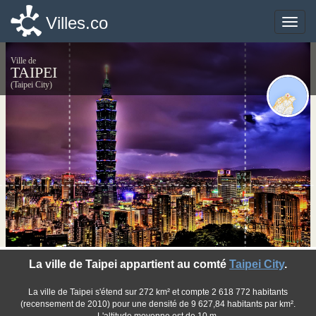
Villes.co
Villes.co
Toggle
Toggle
naviga
naviga
Ville de
TAIPEI
(Taipei City)
©Flickr Creative Commons
La ville de Taipei appartient au comté
Taipei City
.
La ville de Taipei s'étend sur 272 km² et compte 2 618 772 habitants
(recensement de 2010) pour une densité de 9 627,84 habitants par km².