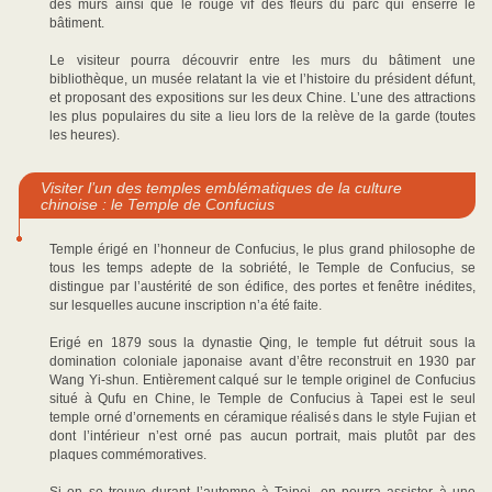
des murs ainsi que le rouge vif des fleurs du parc qui enserre le
bâtiment.
Le visiteur pourra découvrir entre les murs du bâtiment une
bibliothèque, un musée relatant la vie et l’histoire du président défunt,
et proposant des expositions sur les deux Chine. L’une des attractions
les plus populaires du site a lieu lors de la relève de la garde (toutes
les heures).
Visiter l’un des temples emblématiques de la culture
chinoise : le Temple de Confucius
Temple érigé en l’honneur de Confucius, le plus grand philosophe de
tous les temps adepte de la sobriété, le Temple de Confucius, se
distingue par l’austérité de son édifice, des portes et fenêtre inédites,
sur lesquelles aucune inscription n’a été faite.
Erigé en 1879 sous la dynastie Qing, le temple fut détruit sous la
domination coloniale japonaise avant d’être reconstruit en 1930 par
Wang Yi-shun. Entièrement calqué sur le temple originel de Confucius
situé à Qufu en Chine, le Temple de Confucius à Tapei est le seul
temple orné d’ornements en céramique réalisés dans le style Fujian et
dont l’intérieur n’est orné pas aucun portrait, mais plutôt par des
plaques commémoratives.