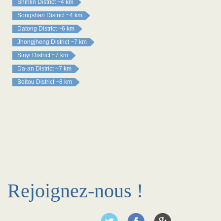
Shihlin District
~4 km
Songshan District
~4 km
Datong District
~6 km
Jhongjheng District
~7 km
Sinyi District
~7 km
Da-an District
~7 km
Beitou District
~8 km
Rejoignez-nous !