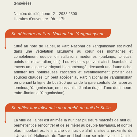
tempérées.
Numéro de téléphone : 2 – 2938 2300
Horaires d’ouverture : 9h – 17h
Se détendre au Parc National de Yangmingshan
Situé au nord de Taipei, le Parc National de Yangminshan est niché
dans une végétation luxuriante au cœur des montagnes et
complètement équipé d’installations modernes (parkings, toilettes,
points de restauration, etc.). Les visiteurs peuvent ainsi déambuler à
travers un espace verdoyant bien aménagé, découvrir une faune riche,
admirer les nombreuses cascades et éventuellement profiter des
sources chaudes. On peut accéder au Parc National de Yangminshan
en prenant la ligne de bus 260 qui va de la gare centrale de Taipei au
terminus, Yangminshan, en passant la Jiantan (trajet d’une demi-heure
entre Jiantan et Yangminshan).
Se mêler aux taïwanais au marché de nuit de Shilin
La ville de Taipei est animée la nuit par plusieurs marchés de nuit qui
permettent de rencontrer et de se mêler au peuple taïwanais, et dont le
plus important est le marché de nuit de Shilin, situé à proximité de
l’Université Nationale de Taïwan. Idéal pour se retrouver en famille,