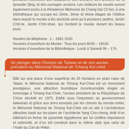
dynastie Qing, et des ouvrages anciens. Les visiteurs du musée auront
également accès à la Résidence Mémorial de Chang Dai Ch’ien, à une
bibliothèque qui occupe les 2ème, 3ème et 4ème étages de l’édifice
dans lequel le musée a élu domicile ainsi qu’à plusieurs jardins, Jardin
Chih-te, Jardin Chih-shan, qui bordent le musée durant les beaux
jours.
Numéro de téléphone : 2 – 2881 2020
Horaires d’ouverture du Musée : Tous les jours 8h30 – 18h30
Horaires d’ouverture de la Bibliothèque : Lundi à Samedi 9h – 17h
Se plonger dans l’histoire de Taïwan et de son ancien
président au Mémorial National de Tchang Kaï-chek
Bâti sur une place d’une superficie de 25 hectares en plain cœur de
Taipei, le Mémorial National de Tchang Kaï-Chek est un monument
prestigieux, une attraction touristique incontournable érigée en
hommage à Tchang Kaï-Chek, l’ancien président de la République de
Chine décédé en 1975. Edifié sous l’impulsion du gouvernement
taïwanais et grâce aux dons envoyés par les chinois du monde entier,
le Mémorial National de Tchang Kaï-Chek est un site à l’architecture
attractive basé sur les plans de l’architecte Yang Cho-cheng, doté d’un
bâtiment en forme de pyramide égyptienne qui lui confère importance
et solennité, et d’un toit construit dans le même style que celui de
l’Autel du Ciel de Pékin.