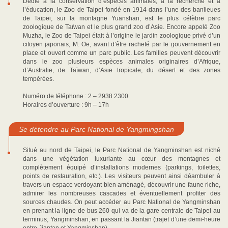
Dédié à la conservation d’espèces animales, à la recherche et à
l’éducation, le Zoo de Taipei fondé en 1914 dans l’une des banlieues
de Taipei, sur la montagne Yuanshan, est le plus célèbre parc
zoologique de Taïwan et le plus grand zoo d’Asie. Encore appelé Zoo
Muzha, le Zoo de Taipei était à l’origine le jardin zoologique privé d’un
citoyen japonais, M. Oe, avant d’être racheté par le gouvernement en
place et ouvert comme un parc public. Les familles peuvent découvrir
dans le zoo plusieurs espèces animales originaires d’Afrique,
d’Australie, de Taïwan, d’Asie tropicale, du désert et des zones
tempérées.
Numéro de téléphone : 2 – 2938 2300
Horaires d’ouverture : 9h – 17h
Se détendre au Parc National de Yangmingshan
Situé au nord de Taipei, le Parc National de Yangminshan est niché
dans une végétation luxuriante au cœur des montagnes et
complètement équipé d’installations modernes (parkings, toilettes,
points de restauration, etc.). Les visiteurs peuvent ainsi déambuler à
travers un espace verdoyant bien aménagé, découvrir une faune riche,
admirer les nombreuses cascades et éventuellement profiter des
sources chaudes. On peut accéder au Parc National de Yangminshan
en prenant la ligne de bus 260 qui va de la gare centrale de Taipei au
terminus, Yangminshan, en passant la Jiantan (trajet d’une demi-heure