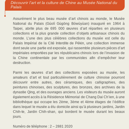
Découvrir l’art et la culture de Chine au Musée National du
Palais
Assurément le plus beau musée d’art chinois au monde, le Musée
National du Palais (Gúolì Gùgōng Bówùyùan) inauguré en 1964 à
Taipei, abrite plus de 695 000 œuvres d’art réparties en plusieurs
collections et la plus grande collection d’objets artisanaux chinois du
monde. L’une des plus célèbres collections du musée est celle du
Palais Impérial de la Cité Interdite de Pékin, une collection immense
dont seule une partie est exposée, qui rassemble plusieurs pièces d’art
impériales emportées par les républicains chinois lors de l’invasion de
la Chine continentale par les communistes afin d’empêcher leur
destruction.
Parmi les œuvres d’art des collections exposées au musée, les
amateurs d’art et tout particulièrement de culture chinoise pourront
découvrir entre autres, des céramiques, des calligraphies, des
peintures chinoises, des sculptures, des bronzes, des archives de la
dynastie Qing, et des ouvrages anciens. Les visiteurs du musée auront
également accès à la Résidence Mémorial de Chang Dai Ch’ien, à une
bibliothèque qui occupe les 2ème, 3ème et 4ème étages de l’édifice
dans lequel le musée a élu domicile ainsi qu’à plusieurs jardins, Jardin
Chih-te, Jardin Chih-shan, qui bordent le musée durant les beaux
jours.
Numéro de téléphone : 2 – 2881 2020