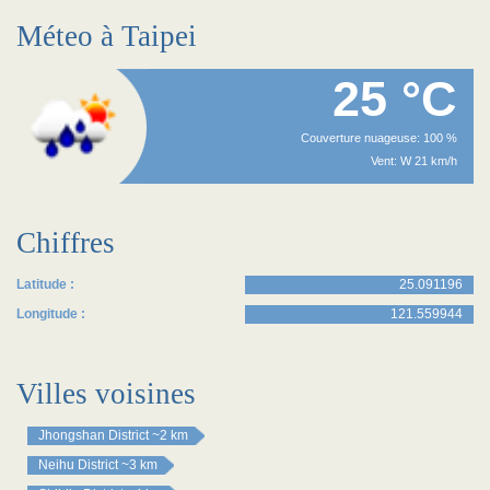
Méteo à Taipei
25 °C
Couverture nuageuse: 100 %
Vent: W 21 km/h
Chiffres
Latitude :
25.091196
Longitude :
121.559944
Villes voisines
Jhongshan District
~2 km
Neihu District
~3 km