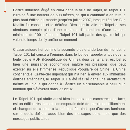
Edifice immense érigé en 2004 dans la ville de Taipei, le Taipei 101
culmine à une hauteur de 508 mètres, ce qui a contribué à en faire le
plus haut édifice du monde jusqu’en juillet 2007, lorsque l’édifice Burj
Khalifa fut construit et le détrôna. Bien que la ville de Taipei et ses
alentours compte plus d’une centaine d’immeubles d’une hauteur
minimale de 100 mètres, le Taipei 101 fait partie des gratte-ciel qui
valent le temps de s’y arrêter un moment.
Classé aujourd’hui comme la seconde plus grande tour du monde, le
Taipei 101 fut conçu à l’origine, dans le but de rappeler à tous que la
toute petite RDP (République de Chine), déjà centenaire, est bel et
bien une puissance économique malgré les pressions que peut
exercer sur elle l’immense République Populaire de Chine, la Chine
continentale. Gratte-ciel imposant qui n’a rien à envier aux immenses
édifices américains, le Taipei 101 a été réalisé dans une architecture
inédite et unique qui donne à l’édifice un air semblable à celui d’un
bambou qui s’élèverait dans les cieux.
Le Taipei 101 qui abrite aussi bien bureaux que commerces de luxe,
est un édifice résolument contemporain doté de parois qui s’illuminent
et changent de couleur à la nuit tombée ainsi que d’écrans lumineux
sur lesquels défilent aussi bien des messages personnels que des
messages publicitaires.