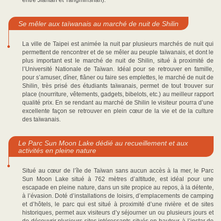
entre Jiantan et Yangminshan).
Se mêler aux taïwanais au marché de nuit de Shilin
La ville de Taipei est animée la nuit par plusieurs marchés de nuit qui
permettent de rencontrer et de se mêler au peuple taïwanais, et dont le
plus important est le marché de nuit de Shilin, situé à proximité de
l’Université Nationale de Taïwan. Idéal pour se retrouver en famille,
pour s’amuser, dîner, flâner ou faire ses emplettes, le marché de nuit de
Shilin, très prisé des étudiants taïwanais, permet de tout trouver sur
place (nourriture, vêtements, gadgets, bibelots, etc.) au meilleur rapport
qualité prix. En se rendant au marché de Shilin le visiteur pourra d’une
excellente façon se retrouver en plein cœur de la vie et de la culture
des taïwanais.
Le Parc Sun Moon Lake dédié au recueillement et aux
activités en pleine nature
Situé au cœur de l’île de Taïwan sans aucun accès à la mer, le Parc
Sun Moon Lake situé à 762 mètres d’altitude, est idéal pour une
escapade en pleine nature, dans un site propice au repos, à la détente,
à l’évasion. Doté d’installations de loisirs, d’emplacements de camping
et d’hôtels, le parc qui est situé à proximité d’une rivière et de sites
historiques, permet aux visiteurs d’y séjourner un ou plusieurs jours et