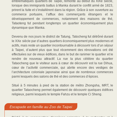
emblématiques quartiers de Taipei, remonte au début du XIXe siècle,
lorsque des immigrants battus à Manka durant le conflit armé de 1823,
prirent la fuite et s’installèrent dans la région. Grâce à son ouverture au
commerce portuaire, l’afflux des commerçants étrangers et le
développement de commerces, notamment des maisons de thé,
Tataoteng fut pendant longtemps un quartier économiquement plus
dynamique que Manka.
Devenu de nos jours le district de Tatung, Tatocheng fut détrôné durant
le XXe siècle par d’autres quartiers économiquement plus modernes et
actifs, mais reste un quartier incontournable à découvrir lors d’un séjour
à Taipei, d’autent plus que tout récemment des rénovations ont été
effectuées sur de vieux édifices, dans le but de ranimer le quartier et le
rendre de nouveau attractif. La rue la plus célèbre du quartier
Tataocheng que le visiteur aura à cœur de découvrir est la rue Dihua,
cœur de l’activité commerciale, qui abrite encore des vestiges de
l’architecture coloniale japonaise ainsi que de nombreux commerces
parmi lesquels des salons de thé et des commerces d’épices.
Situé à 5 minutes à pied de la station de métro Zhongsha, MRT, le
quartier Tataocheng permet également de découvrir quelques édifices
religieux, parmi lesquels le temple Fahzu et le temple Ci Sheng.
Escapade en famille au Zoo de Taipei