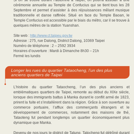
Si on se trouve durant l’automne à Taipei, on pourra assister à une
cérémonie annuelle au Temple de Confucius qui se tient tous les 28
Septembre et permet d’assister à des réjouissances mêlant musique
traditionnelle et danse raffinée. Situé en face du Temple Baoan, le
Temple Confucius est accessible par le biais du métro, car il se trouve à
quelques mètres de la station Yuanshan.
Site web :
http://www.ct.taipeu.gov.tw
Adresse : 275, rue Dalong, District Datong, 10369 Taipei
Numéro de téléphone : 2 – 2592 3934
Horaires d’ouverture : Mardi à Dimanche 8h30 – 21h
Fermé les lundis
Longer les rues du quartier Tataocheng, l’un des plus
anciens quartiers de Taipei
L’histoire du quartier Tataocheng, l’un des plus anciens et
emblématiques quartiers de Taipei, remonte au début du XIXe siècle,
lorsque des immigrants battus à Manka durant le conflit armé de 1823,
prirent la fuite et s’installèrent dans la région. Grâce à son ouverture au
commerce portuaire, l’afflux des commerçants étrangers et le
développement de commerces, notamment des maisons de thé,
Tataoteng fut pendant longtemps un quartier économiquement plus
dynamique que Manka.
Devenu de nos jours le district de Tatung, Tatocheng fut détrôné durant