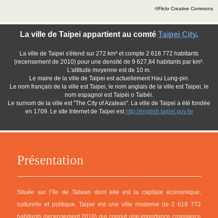
©Flickr Creative Commons
La ville de Taipei appartient au comté
Taipei City
.
La ville de Taipei s'étend sur 272 km² et compte 2 618 772 habitants
(recensement de 2010) pour une densité de 9 627,84 habitants par km².
L'altitude moyenne est de 10 m.
Le maire de la ville de Taipei est actuellement Hau Lung-pin.
Le nom français de la ville est Taipei, le nom anglais de la ville est Taipei, le
nom espagnol est Taipéi o Taibéi.
Le surnom de la ville est "The City of Azaleas". La ville de Taipei a été fondée
en 1709. Le site Internet de Taipei est
http://english.taipei.gov.tw
Présentation
Située sur l’île de Taïwan dont elle est la capitale économique,
culturelle et politique, Taipei est une ville moderne de 2 618 772
habitants (recensement 2010) qui connut une importance croissance