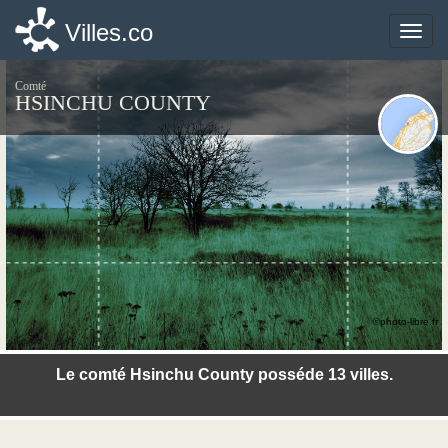
Villes.co
Villes.co
Toggle
Toggle
naviga
naviga
Comté
HSINCHU COUNTY
©photo-libre.fr
Le comté Hsinchu County posséde 13 villes.