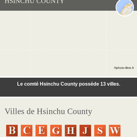
HSINCHU COUNTY
©photo-libre.fr
Le comté Hsinchu County posséde 13 villes.
Villes de Hsinchu County