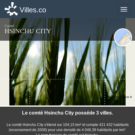
Villes.co
Villes.co
Toggle
Toggle
naviga
naviga
Comté
HSINCHU CITY
©photo-libre.fr
Le comté Hsinchu City posséde 3 villes.
Le comté Hsinchu City s'étend sur 104,15 km² et compte 421 432 habitants
(recensement de 2008) pour une densité de 4 046,39 habitants par km².