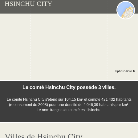
HSINCHU CITY
©photo-libre.fr
Le comté Hsinchu City posséde 3 villes.
Le comté Hsinchu City s'étend sur 104,15 km² et compte 421 432 habitants
(recensement de 2008) pour une densité de 4 046,39 habitants par km².
Le nom français du comté est Hsinchu.
Villes de Hsinchu City