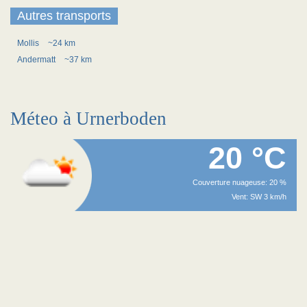
Autres transports
Mollis
~24 km
Andermatt
~37 km
Méteo à Urnerboden
20 °C
Couverture nuageuse: 20 %
Vent: SW 3 km/h