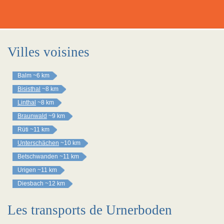
Villes voisines
Balm
~6 km
Bisisthal
~8 km
Linthal
~8 km
Braunwald
~9 km
Rüti
~11 km
Unterschächen
~10 km
Betschwanden
~11 km
Urigen
~11 km
Diesbach
~12 km
Les transports de Urnerboden