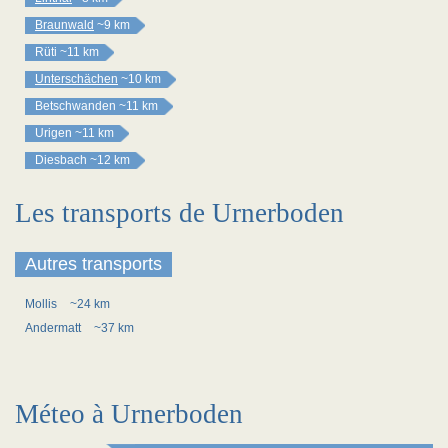
Braunwald
~9 km
Rüti
~11 km
Unterschächen
~10 km
Betschwanden
~11 km
Urigen
~11 km
Diesbach
~12 km
Les transports de Urnerboden
Autres transports
Mollis
~24 km
Andermatt
~37 km
Méteo à Urnerboden