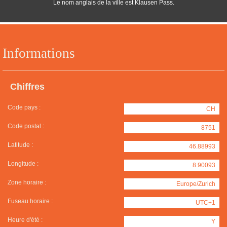
Le nom anglais de la ville est Klausen Pass.
Informations
Chiffres
Code pays :
CH
Code postal :
8751
Latitude :
46.88993
Longitude :
8.90093
Zone horaire :
Europe/Zurich
Fuseau horaire :
UTC+1
Heure d'été :
Y