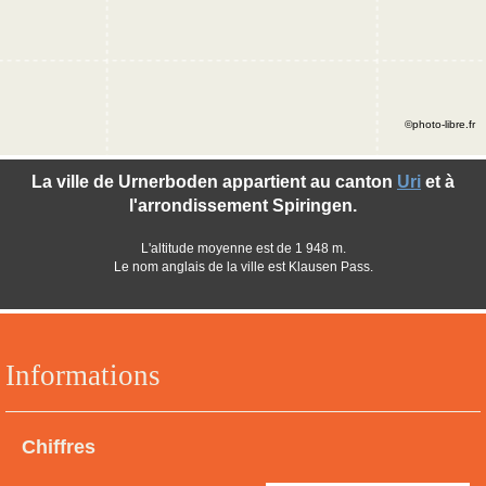
©photo-libre.fr
La ville de Urnerboden appartient au canton
Uri
et à
l'arrondissement Spiringen.
L'altitude moyenne est de 1 948 m.
Le nom anglais de la ville est Klausen Pass.
Informations
Chiffres