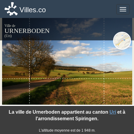
Villes.co
Villes.co
Toggle
Toggle
naviga
naviga
Ville de
URNERBODEN
(Uri)
©photo-libre.fr
La ville de Urnerboden appartient au canton
Uri
et à
l'arrondissement Spiringen.
L'altitude moyenne est de 1 948 m.