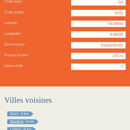
Code pays :
CH
Code postal :
8751
Latitude :
46.88993
Longitude :
8.90093
Zone horaire :
Europe/Zurich
Fuseau horaire :
UTC+1
Heure d'été :
Y
Villes voisines
Balm
~6 km
Bisisthal
~8 km
Linthal
~8 km