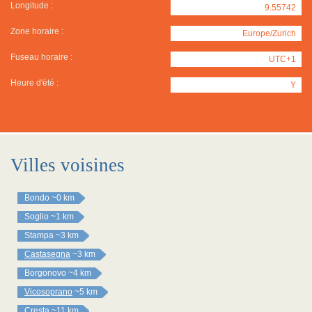
Longitude :
9.55742
Zone horaire :
Europe/Zurich
Fuseau horaire :
UTC+1
Heure d'été :
Y
Villes voisines
Bondo
~0 km
Soglio
~1 km
Stampa
~3 km
Castasegna
~3 km
Borgonovo
~4 km
Vicosoprano
~5 km
Cresta
~11 km