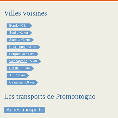
Villes voisines
Bondo
~0 km
Soglio
~1 km
Stampa
~3 km
Castasegna
~3 km
Borgonovo
~4 km
Vicosoprano
~5 km
Cresta
~11 km
Juf
~12 km
Casaccia
~10 km
Les transports de Promontogno
Autres transports