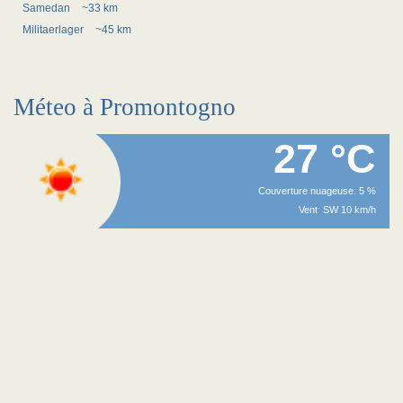
Samedan
~33 km
Militaerlager
~45 km
Méteo à Promontogno
27 °C
Couverture nuageuse: 5 %
Vent: SW 10 km/h