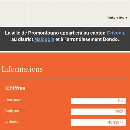
©photo-libre.fr
La ville de Promontogno appartient au canton
Grisons
,
au district
Maloggia
et à l'arrondissement Bondo.
Informations
Chiffres
Code pays :
CH
Code postal :
7606
Latitude :
46.33877