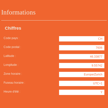
Informations
Chiffres
Code pays :
CH
Code postal :
7606
Latitude :
46.33877
Longitude :
9.55742
Zone horaire :
Europe/Zurich
Fuseau horaire :
UTC+1
Heure d'été :
Y