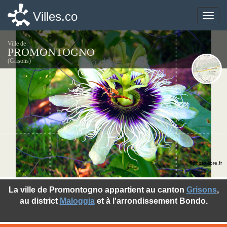
Villes.co
Villes.co
Toggle
Toggle
naviga
naviga
Ville de
PROMONTOGNO
(Grisons)
©photo-libre.fr
La ville de Promontogno appartient au canton
Grisons
,
au district
Maloggia
et à l'arrondissement Bondo.