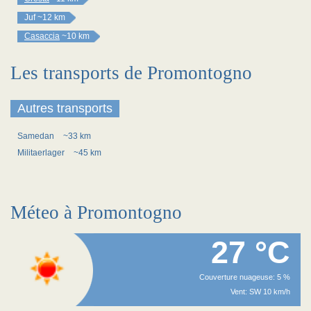
Juf
~12 km
Casaccia
~10 km
Les transports de Promontogno
Autres transports
Samedan
~33 km
Militaerlager
~45 km
Méteo à Promontogno
27 °C
Couverture nuageuse: 5 %
Vent: SW 10 km/h