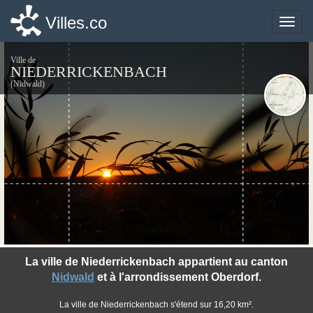
Villes.co
Villes.co
Toggle
Toggle
naviga
naviga
Ville de
NIEDERRICKENBACH
(Nidwald)
©photo-libre.fr
La ville de Niederrickenbach appartient au canton
Nidwald
et à l'arrondissement Oberdorf.
La ville de Niederrickenbach s'étend sur 16,20 km².