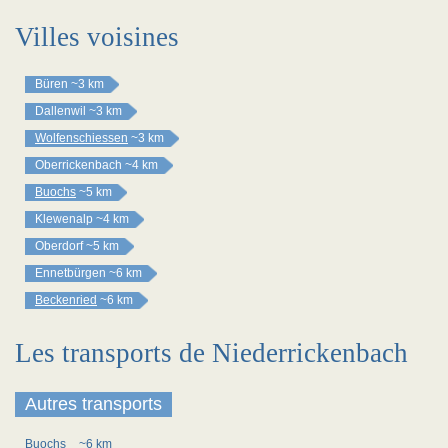
Villes voisines
Büren
~3 km
Dallenwil
~3 km
Wolfenschiessen
~3 km
Oberrickenbach
~4 km
Buochs
~5 km
Klewenalp
~4 km
Oberdorf
~5 km
Ennetbürgen
~6 km
Beckenried
~6 km
Les transports de Niederrickenbach
Autres transports
Buochs
~6 km