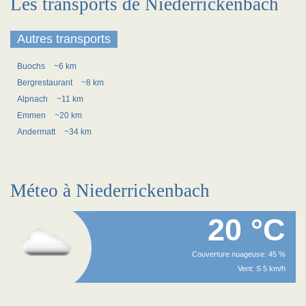
Les transports de Niederrickenbach
Autres transports
Buochs
~6 km
Bergrestaurant
~8 km
Alpnach
~11 km
Emmen
~20 km
Andermatt
~34 km
Méteo à Niederrickenbach
20 °C
Couverture nuageuse: 45 %
Vent: S 5 km/h