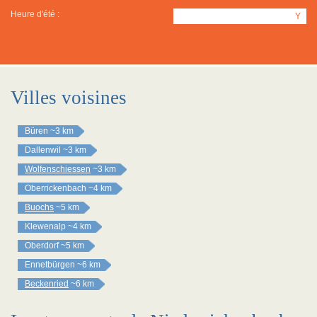
Heure d'été :
Y
Villes voisines
Büren
~3 km
Dallenwil
~3 km
Wolfenschiessen
~3 km
Oberrickenbach
~4 km
Buochs
~5 km
Klewenalp
~4 km
Oberdorf
~5 km
Ennetbürgen
~6 km
Beckenried
~6 km