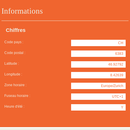
Informations
Chiffres
Code pays :
CH
Code postal :
6383
Latitude :
46.92792
Longitude :
8.42639
Zone horaire :
Europe/Zurich
Fuseau horaire :
UTC+1
Heure d'été :
Y