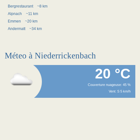
Bergrestaurant
~8 km
Alpnach
~11 km
Emmen
~20 km
Andermatt
~34 km
Méteo à Niederrickenbach
20 °C
Couverture nuageuse: 45 %
Vent: S 5 km/h