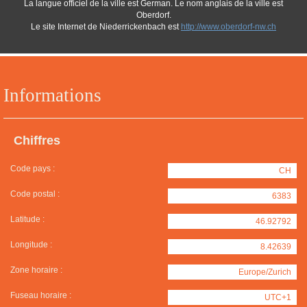
La langue officiel de la ville est German. Le nom anglais de la ville est
Oberdorf.
Le site Internet de Niederrickenbach est
http://www.oberdorf-nw.ch
Informations
Chiffres
Code pays :
CH
Code postal :
6383
Latitude :
46.92792
Longitude :
8.42639
Zone horaire :
Europe/Zurich
Fuseau horaire :
UTC+1