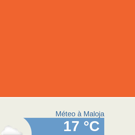
Méteo à Maloja
17 °C