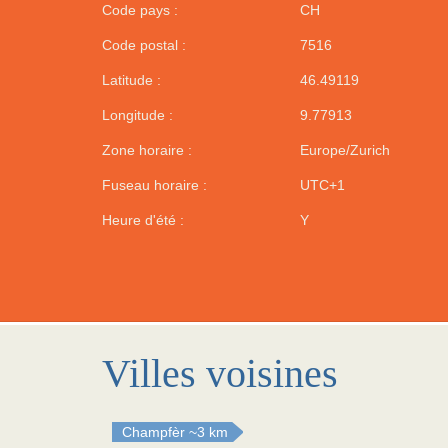
Code pays :
CH
Code postal :
7516
Latitude :
46.49119
Longitude :
9.77913
Zone horaire :
Europe/Zurich
Fuseau horaire :
UTC+1
Heure d'été :
Y
Villes voisines
Champfèr
~3 km