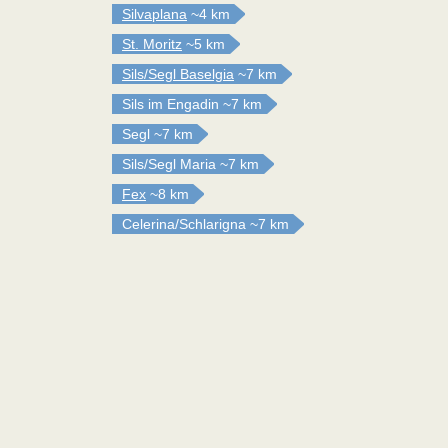
Silvaplana
~4 km
St. Moritz
~5 km
Sils/Segl Baselgia
~7 km
Sils im Engadin
~7 km
Segl
~7 km
Sils/Segl Maria
~7 km
Fex
~8 km
Celerina/Schlarigna
~7 km