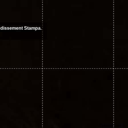
ondissement Stampa.
©photo-libre.fr