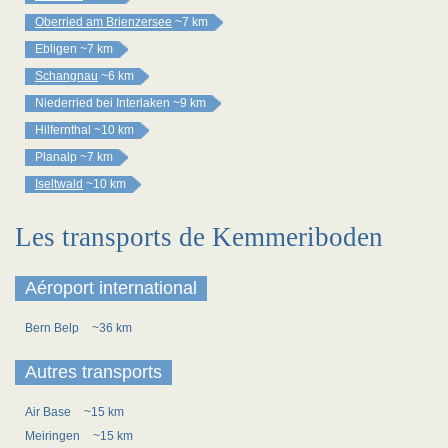
Oberried am Brienzersee
~7 km
Ebligen
~7 km
Schangnau
~6 km
Niederried bei Interlaken
~9 km
Hilfernthal
~10 km
Planalp
~7 km
Iseltwald
~10 km
Les transports de Kemmeriboden
Aéroport international
Bern Belp
~36 km
Autres transports
Air Base
~15 km
Meiringen
~15 km