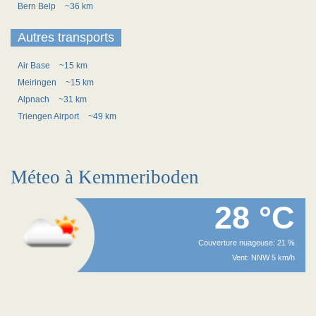
Bern Belp
~36 km
Autres transports
Air Base
~15 km
Meiringen
~15 km
Alpnach
~31 km
Triengen Airport
~49 km
Méteo à Kemmeriboden
28 °C
Couverture nuageuse: 21 %
Vent: NNW 5 km/h