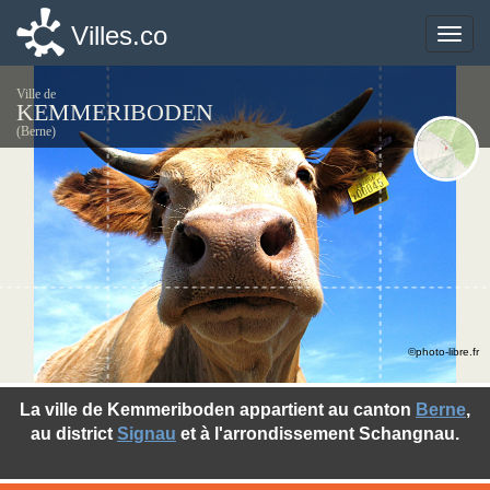
Villes.co
Villes.co
Toggle
Toggle
naviga
naviga
Ville de
KEMMERIBODEN
(Berne)
©photo-libre.fr
La ville de Kemmeriboden appartient au canton
Berne
,
au district
Signau
et à l'arrondissement Schangnau.