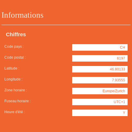
Informations
Chiffres
Code pays :
CH
Code postal :
6197
Latitude :
46.80133
Longitude :
7.93555
Zone horaire :
Europe/Zurich
Fuseau horaire :
UTC+1
Heure d'été :
Y