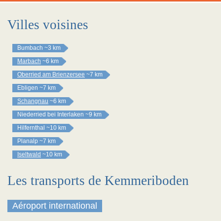
Villes voisines
Bumbach
~3 km
Marbach
~6 km
Oberried am Brienzersee
~7 km
Ebligen
~7 km
Schangnau
~6 km
Niederried bei Interlaken
~9 km
Hilfernthal
~10 km
Planalp
~7 km
Iseltwald
~10 km
Les transports de Kemmeriboden
Aéroport international